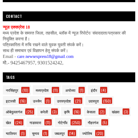
CONTACT
न्यूज़ एक्सप्रेस 18
मध्य प्रदेश के समस्त जिला, तहसील, ब्लॉक में न्यूज़ रिपोर्टर/ संवाददाता/पत्रकार की
नियुक्ति करना है।
पत्रिकारिता में रुचि रखने वाले युवक युवती संपर्क करें।
साथ ही समाचार एवं विज्ञापन हेतु संपर्क करें।
Email -
care.newsexpress18@gmail.com
मो.- 9425467957, 9301524242,
TAGS
नरसिंहपुर
(10)
मध्यप्रदेश
(11)
अयोध्या
(1)
इंदौर
(4)
इटारसी
(16)
उज्जैन
(1)
उत्तरप्रदेश
(21)
उदयपुरा
(150)
ओबेदुल्लागंज
(25)
करेली
(3)
कृषि
(16)
केसला
(2)
खंडवा
(3)
खेल
(24)
गाडरवारा
(11)
गोटेगाँव
(250)
गौहरगंज
(5)
ग्वालियर
(1)
चुनाव
(1)
जबलपुर
(14)
ज्योतिष
(20)