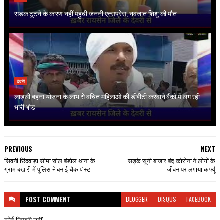
सड़क टूटने के कारण नहीं पहुंची जननी एक्सप्रेस, नवजात शिशु की मौत
देवरी
लाड़ली बहना योजना के लाभ से वंचित महिलाओं की डीबीटी करवाने बैंकों में लग रही
भारी भीड़
PREVIOUS
NEXT
सिवनी छिंदवाड़ा सीमा सील बंडोल थाना के
सड़के सूनी बाजार बंद कोरोना ने लोगों के
ग्राम बखारी में पुलिस ने बनाई चैक पोस्ट
जीवन पर लगाया कर्फ्यू
POST
COMMENT
BLOGGER
DISQUS
FACEBOOK
कोई टिप्पणी नहीं