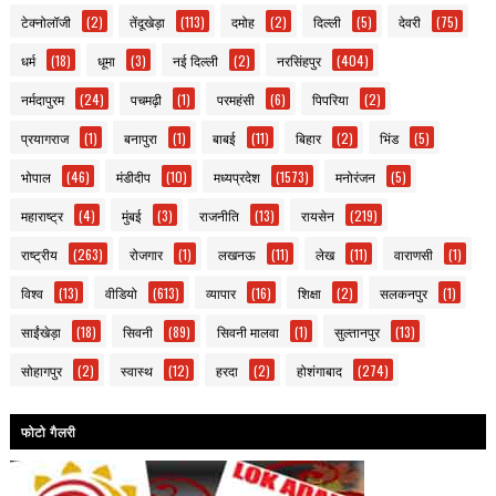
टेक्नोलॉजी
(2)
तेंदूखेड़ा
(113)
दमोह
(2)
दिल्ली
(5)
देवरी
(75)
धर्म
(18)
धूमा
(3)
नई दिल्ली
(2)
नरसिंहपुर
(404)
नर्मदापुरम
(24)
पचमढ़ी
(1)
परमहंसी
(6)
पिपरिया
(2)
प्रयागराज
(1)
बनापुरा
(1)
बाबई
(11)
बिहार
(2)
भिंड
(5)
भोपाल
(46)
मंडीदीप
(10)
मध्यप्रदेश
(1573)
मनोरंजन
(5)
महाराष्ट्र
(4)
मुंबई
(3)
राजनीति
(13)
रायसेन
(219)
राष्ट्रीय
(263)
रोजगार
(1)
लखनऊ
(11)
लेख
(11)
वाराणसी
(1)
विश्व
(13)
वीडियो
(613)
व्यापार
(16)
शिक्षा
(2)
सलकनपुर
(1)
साईंखेड़ा
(18)
सिवनी
(89)
सिवनी मालवा
(1)
सुल्तानपुर
(13)
सोहागपुर
(2)
स्वास्थ
(12)
हरदा
(2)
होशंगाबाद
(274)
फोटो गैलरी