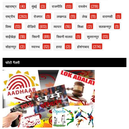
महाराष्ट्र
(4)
मुंबई
(3)
राजनीति
(13)
रायसेन
(219)
राष्ट्रीय
(263)
रोजगार
(1)
लखनऊ
(11)
लेख
(11)
वाराणसी
(1)
विश्व
(13)
वीडियो
(613)
व्यापार
(16)
शिक्षा
(2)
सलकनपुर
(1)
साईंखेड़ा
(18)
सिवनी
(89)
सिवनी मालवा
(1)
सुल्तानपुर
(13)
सोहागपुर
(2)
स्वास्थ
(12)
हरदा
(2)
होशंगाबाद
(274)
फोटो गैलरी