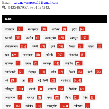
Email -
care.newsexpress18@gmail.com
मो.- 9425467957, 9301524242,
TAGS
नरसिंहपुर
(10)
मध्यप्रदेश
(11)
अयोध्या
(1)
इंदौर
(4)
इटारसी
(16)
उज्जैन
(1)
उत्तरप्रदेश
(21)
उदयपुरा
(150)
ओबेदुल्लागंज
(25)
करेली
(3)
कृषि
(16)
केसला
(2)
खंडवा
(3)
खेल
(24)
गाडरवारा
(11)
गोटेगाँव
(250)
गौहरगंज
(5)
ग्वालियर
(1)
चुनाव
(1)
जबलपुर
(14)
ज्योतिष
(20)
टेक्नोलॉजी
(2)
तेंदूखेड़ा
(113)
दमोह
(2)
दिल्ली
(5)
देवरी
(75)
धर्म
(18)
धूमा
(3)
नई दिल्ली
(2)
नरसिंहपुर
(404)
नर्मदापुरम
(24)
पचमढ़ी
(1)
परमहंसी
(6)
पिपरिया
(2)
प्रयागराज
(1)
बनापुरा
(1)
बाबई
(11)
बिहार
(2)
भिंड
(5)
भोपाल
(46)
मंडीदीप
(10)
मध्यप्रदेश
(1573)
मनोरंजन
(5)