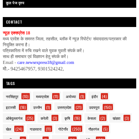
कुल पेज दृश्य
CONTACT
न्यूज़ एक्सप्रेस 18
मध्य प्रदेश के समस्त जिला, तहसील, ब्लॉक में न्यूज़ रिपोर्टर/ संवाददाता/पत्रकार की
नियुक्ति करना है।
पत्रिकारिता में रुचि रखने वाले युवक युवती संपर्क करें।
साथ ही समाचार एवं विज्ञापन हेतु संपर्क करें।
Email -
care.newsexpress18@gmail.com
मो.- 9425467957, 9301524242,
TAGS
नरसिंहपुर
(10)
मध्यप्रदेश
(11)
अयोध्या
(1)
इंदौर
(4)
इटारसी
(16)
उज्जैन
(1)
उत्तरप्रदेश
(21)
उदयपुरा
(150)
ओबेदुल्लागंज
(25)
करेली
(3)
कृषि
(16)
केसला
(2)
खंडवा
(3)
खेल
(24)
गाडरवारा
(11)
गोटेगाँव
(250)
गौहरगंज
(5)