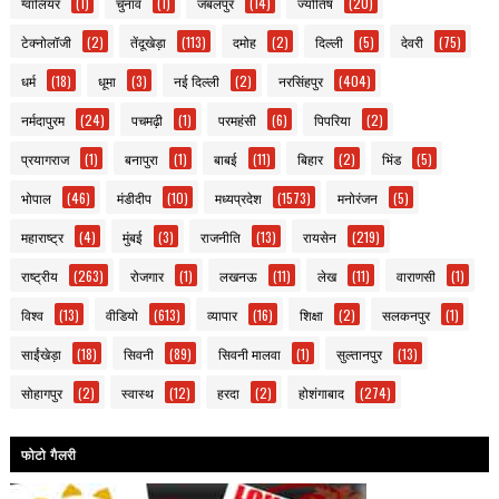
ग्वालियर
(1)
चुनाव
(1)
जबलपुर
(14)
ज्योतिष
(20)
टेक्नोलॉजी
(2)
तेंदूखेड़ा
(113)
दमोह
(2)
दिल्ली
(5)
देवरी
(75)
धर्म
(18)
धूमा
(3)
नई दिल्ली
(2)
नरसिंहपुर
(404)
नर्मदापुरम
(24)
पचमढ़ी
(1)
परमहंसी
(6)
पिपरिया
(2)
प्रयागराज
(1)
बनापुरा
(1)
बाबई
(11)
बिहार
(2)
भिंड
(5)
भोपाल
(46)
मंडीदीप
(10)
मध्यप्रदेश
(1573)
मनोरंजन
(5)
महाराष्ट्र
(4)
मुंबई
(3)
राजनीति
(13)
रायसेन
(219)
राष्ट्रीय
(263)
रोजगार
(1)
लखनऊ
(11)
लेख
(11)
वाराणसी
(1)
विश्व
(13)
वीडियो
(613)
व्यापार
(16)
शिक्षा
(2)
सलकनपुर
(1)
साईंखेड़ा
(18)
सिवनी
(89)
सिवनी मालवा
(1)
सुल्तानपुर
(13)
सोहागपुर
(2)
स्वास्थ
(12)
हरदा
(2)
होशंगाबाद
(274)
फोटो गैलरी