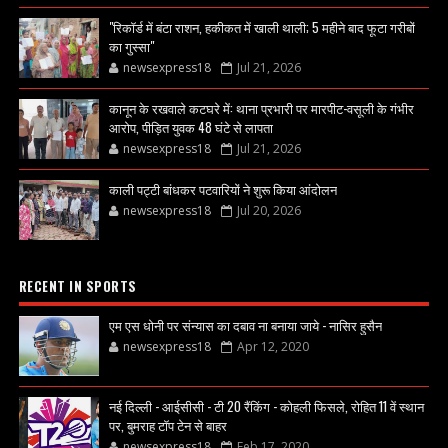
"रिकॉर्ड में बंटा राशन, हकीकत में खाली थाली; 5 महीने बाद फूटा गरीबों
का गुस्सा"
newsexpress18
Jul 21, 2026
कानून के रखवाले कटघरे में: थाना प्रभारी पर मारपीट-वसूली के गंभीर
आरोप, पीड़ित युवक 48 घंटे से लापता
newsexpress18
Jul 21, 2026
काली पट्टी बांधकर पटवारियों ने शुरू किया आंदोलन
newsexpress18
Jul 20, 2026
RECENT IN SPORTS
एम एस धोनी पर संन्यास का दबाव ना बनाया जाये - नासिर हुसैन
newsexpress18
Apr 12, 2020
नई दिल्ली - आईसीसी - टी 20 रैंकिंग - कोहली फिसले, रोहित 11 वें स्थान
पर, बुमराह टॉप टेन से बाहर
newsexpress18
Feb 17, 2020