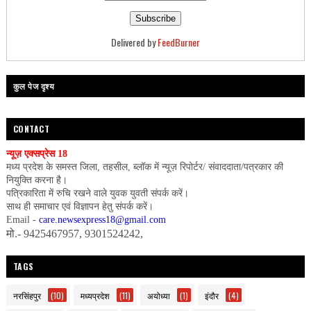
Delivered by
FeedBurner
कुल पेज दृश्य
CONTACT
न्यूज़ एक्सप्रेस 18
मध्य प्रदेश के समस्त जिला, तहसील, ब्लॉक में न्यूज़ रिपोर्टर/ संवाददाता/पत्रकार की
नियुक्ति करना है।
पत्रिकारिता में रुचि रखने वाले युवक युवती संपर्क करें।
साथ ही समाचार एवं विज्ञापन हेतु संपर्क करें।
Email -
care.newsexpress18@gmail.com
मो.- 9425467957, 9301524242,
TAGS
नरसिंहपुर
(10)
मध्यप्रदेश
(11)
अयोध्या
(1)
इंदौर
(4)