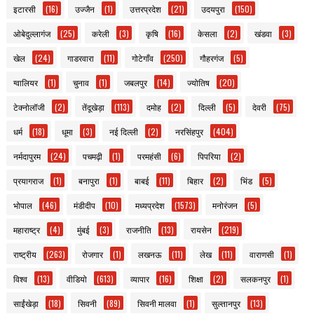
इटारसी
(16)
उज्जैन
(1)
उत्तरप्रदेश
(21)
उदयपुरा
(150)
ओबेदुल्लागंज
(25)
करेली
(3)
कृषि
(16)
केसला
(2)
खंडवा
(3)
खेल
(24)
गाडरवारा
(11)
गोटेगाँव
(250)
गौहरगंज
(5)
ग्वालियर
(1)
चुनाव
(1)
जबलपुर
(14)
ज्योतिष
(20)
टेक्नोलॉजी
(2)
तेंदूखेड़ा
(113)
दमोह
(2)
दिल्ली
(5)
देवरी
(75)
धर्म
(18)
धूमा
(3)
नई दिल्ली
(2)
नरसिंहपुर
(404)
नर्मदापुरम
(24)
पचमढ़ी
(1)
परमहंसी
(6)
पिपरिया
(2)
प्रयागराज
(1)
बनापुरा
(1)
बाबई
(11)
बिहार
(2)
भिंड
(5)
भोपाल
(46)
मंडीदीप
(10)
मध्यप्रदेश
(1573)
मनोरंजन
(5)
महाराष्ट्र
(4)
मुंबई
(3)
राजनीति
(13)
रायसेन
(219)
राष्ट्रीय
(263)
रोजगार
(1)
लखनऊ
(11)
लेख
(11)
वाराणसी
(1)
विश्व
(13)
वीडियो
(613)
व्यापार
(16)
शिक्षा
(2)
सलकनपुर
(1)
साईंखेड़ा
(18)
सिवनी
(89)
सिवनी मालवा
(1)
सुल्तानपुर
(13)