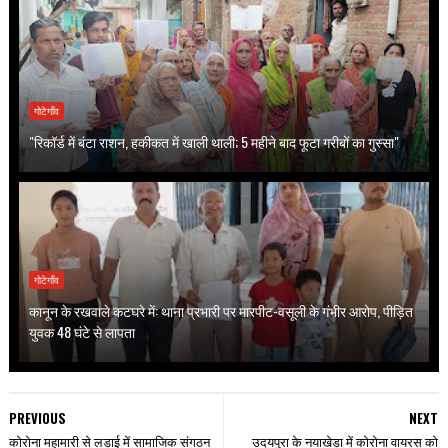
गोटेगाँव
"रिकॉर्ड में बंटा राशन, हकीकत में खाली थाली; 5 महीने बाद फूटा गरीबों का गुस्सा"
गोटेगाँव
कानून के रखवाले कटघरे में: थाना प्रभारी पर मारपीट-वसूली के गंभीर आरोप, पीड़ित
युवक 48 घंटे से लापता
PREVIOUS
NEXT
कोरोना महामारी से लड़ाई में सामाजिक संगठन
उदयपुरा के नयाखेड़ा में कोरोना वायरस को