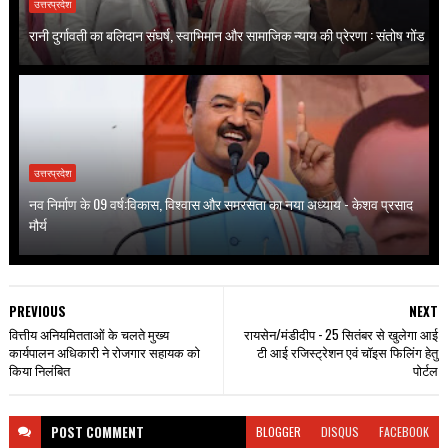
उत्तरप्रदेश
रानी दुर्गावती का बलिदान संघर्ष, स्वाभिमान और सामाजिक न्याय की प्रेरणा : संतोष गोंड
उत्तरप्रदेश
नव निर्माण के 09 वर्ष:विकास, विश्वास और समरसता का नया अध्याय - केशव प्रसाद
मौर्य
PREVIOUS
NEXT
वित्तीय अनियमितताओं के चलते मुख्य
रायसेन/मंडीदीप - 25 सितंबर से खुलेगा आई
कार्यपालन अधिकारी ने रोजगार सहायक को
टी आई रजिस्ट्रेशन एवं चॉइस फिलिंग हेतु
किया निलंबित
पोर्टल
POST
COMMENT
BLOGGER
DISQUS
FACEBOOK