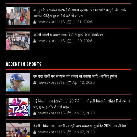
कानून के रखवाले कटघरे में: थाना प्रभारी पर मारपीट-वसूली के गंभीर
आरोप, पीड़ित युवक 48 घंटे से लापता
newsexpress18
Jul 21, 2026
काली पट्टी बांधकर पटवारियों ने शुरू किया आंदोलन
newsexpress18
Jul 20, 2026
RECENT IN SPORTS
एम एस धोनी पर संन्यास का दबाव ना बनाया जाये - नासिर हुसैन
newsexpress18
Apr 12, 2020
नई दिल्ली - आईसीसी - टी 20 रैंकिंग - कोहली फिसले, रोहित 11 वें स्थान
पर, बुमराह टॉप टेन से बाहर
newsexpress18
Feb 17, 2020
देवरी - विधानसभा स्तरीय मंत्री कप कबड्डी टूर्नामेंट 2020 आयोजित
newsexpress18
Feb 07, 2020