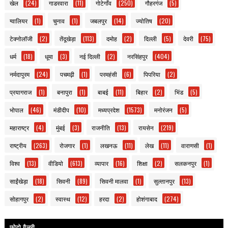
खेल
(24)
गाडरवारा
(11)
गोटेगाँव
(250)
गौहरगंज
(5)
ग्वालियर
(1)
चुनाव
(1)
जबलपुर
(14)
ज्योतिष
(20)
टेक्नोलॉजी
(2)
तेंदूखेड़ा
(113)
दमोह
(2)
दिल्ली
(5)
देवरी
(75)
धर्म
(18)
धूमा
(3)
नई दिल्ली
(2)
नरसिंहपुर
(404)
नर्मदापुरम
(24)
पचमढ़ी
(1)
परमहंसी
(6)
पिपरिया
(2)
प्रयागराज
(1)
बनापुरा
(1)
बाबई
(11)
बिहार
(2)
भिंड
(5)
भोपाल
(46)
मंडीदीप
(10)
मध्यप्रदेश
(1573)
मनोरंजन
(5)
महाराष्ट्र
(4)
मुंबई
(3)
राजनीति
(13)
रायसेन
(219)
राष्ट्रीय
(263)
रोजगार
(1)
लखनऊ
(11)
लेख
(11)
वाराणसी
(1)
विश्व
(13)
वीडियो
(613)
व्यापार
(16)
शिक्षा
(2)
सलकनपुर
(1)
साईंखेड़ा
(18)
सिवनी
(89)
सिवनी मालवा
(1)
सुल्तानपुर
(13)
सोहागपुर
(2)
स्वास्थ
(12)
हरदा
(2)
होशंगाबाद
(274)
फोटो गैलरी