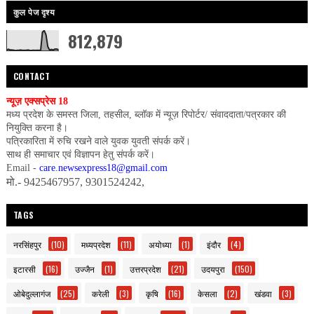
कुल पेज दृश्य
812,879
CONTACT
न्यूज़ एक्सप्रेस 18
मध्य प्रदेश के समस्त जिला, तहसील, ब्लॉक में न्यूज़ रिपोर्टर/ संवाददाता/पत्रकार की
नियुक्ति करना है।
पत्रिकारिता में रुचि रखने वाले युवक युवती संपर्क करें।
साथ ही समाचार एवं विज्ञापन हेतु संपर्क करें।
Email -
care.newsexpress18@gmail.com
मो.- 9425467957, 9301524242,
TAGS
नरसिंहपुर
(10)
मध्यप्रदेश
(11)
अयोध्या
(1)
इंदौर
(4)
इटारसी
(16)
उज्जैन
(1)
उत्तरप्रदेश
(21)
उदयपुरा
(150)
ओबेदुल्लागंज
(25)
करेली
(3)
कृषि
(16)
केसला
(2)
खंडवा
(3)