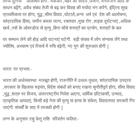
तरफ दुनिया आकर्षित होगी . मेकअप ,चेहरे का सौंदर्य ,फैशन, मनोरंजन आदि के
साधन बढ़ेंगे, अवैध संबंध तेजी से बढ़ कर विवाह की मर्यादा भंग करेंगे, इंद्रिय सुख
प्राथमिकता पर होगा, युद्ध ,सीमा विवाद ,घोटाले,अन्य धर्म एवं देश की आलोचना,
सांप्रदायिक हिंसा, जमीन कब्जा जाना, रक्तपात ,मुख रोग ,सड़क दुर्घटनाएं ,अधिक
खर्च ,नशे के ओवरडोज से मृत्यु ,बिना सोचे शस्त्रों का प्रयोग, शस्त्रों के बल
पर सम्मान लेने की होड़ आदि घटनाएं घटेगी. बड़ी संख्या में लोग संन्यास लेंगे तथा
ज्योतिष, अध्यात्म एवं रिसर्च में रुचि बढ़ेगी, नए युग की शुरुआत होगी |
भारत पर प्रभाव:-
भारत की अर्थव्यवस्था मजबूत होगी, राजनीति में उथल-पुथल, सांप्रदायिक उपद्रव
,सरकार के खिलाफ षड्यंत, विदेश संबंधों को बनाए रखना चुनौतीपूर्ण होगा, सीमा विवाद
,युद्ध ,शत्रु पर विजय, अंतरराष्ट्रीय निवेश आएगा, धार्मिक छींटाकशी, उन्माद,
प्राकृतिक आपदाएं, किसी बड़े नेता की मृत्यु या हत्या के संकेत, विवादास्पद सरकारें गिर
जाएंगी. संघर्षों के साए में तरक्की होगी |
लग्न के अनुसार राहु केतु राशि परिवर्तन फलित:-