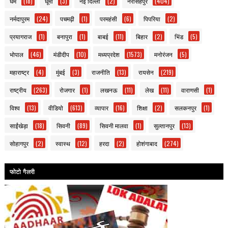
धर्म
(18)
धूमा
(3)
नई दिल्ली
(2)
नरसिंहपुर
(404)
नर्मदापुरम
(24)
पचमढ़ी
(1)
परमहंसी
(6)
पिपरिया
(2)
प्रयागराज
(1)
बनापुरा
(1)
बाबई
(11)
बिहार
(2)
भिंड
(5)
भोपाल
(46)
मंडीदीप
(10)
मध्यप्रदेश
(1573)
मनोरंजन
(5)
महाराष्ट्र
(4)
मुंबई
(3)
राजनीति
(13)
रायसेन
(219)
राष्ट्रीय
(263)
रोजगार
(1)
लखनऊ
(11)
लेख
(11)
वाराणसी
(1)
विश्व
(13)
वीडियो
(613)
व्यापार
(16)
शिक्षा
(2)
सलकनपुर
(1)
साईंखेड़ा
(18)
सिवनी
(89)
सिवनी मालवा
(1)
सुल्तानपुर
(13)
सोहागपुर
(2)
स्वास्थ
(12)
हरदा
(2)
होशंगाबाद
(274)
फोटो गैलरी