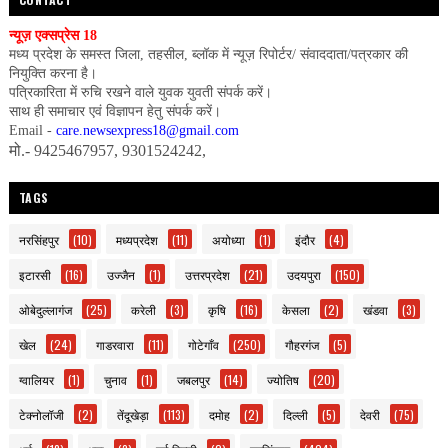
न्यूज़ एक्सप्रेस 18
मध्य प्रदेश के समस्त जिला, तहसील, ब्लॉक में न्यूज़ रिपोर्टर/ संवाददाता/पत्रकार की
नियुक्ति करना है।
पत्रिकारिता में रुचि रखने वाले युवक युवती संपर्क करें।
साथ ही समाचार एवं विज्ञापन हेतु संपर्क करें।
Email -
care.newsexpress18@gmail.com
मो.- 9425467957, 9301524242,
TAGS
नरसिंहपुर
(10)
मध्यप्रदेश
(11)
अयोध्या
(1)
इंदौर
(4)
इटारसी
(16)
उज्जैन
(1)
उत्तरप्रदेश
(21)
उदयपुरा
(150)
ओबेदुल्लागंज
(25)
करेली
(3)
कृषि
(16)
केसला
(2)
खंडवा
(3)
खेल
(24)
गाडरवारा
(11)
गोटेगाँव
(250)
गौहरगंज
(5)
ग्वालियर
(1)
चुनाव
(1)
जबलपुर
(14)
ज्योतिष
(20)
टेक्नोलॉजी
(2)
तेंदूखेड़ा
(113)
दमोह
(2)
दिल्ली
(5)
देवरी
(75)