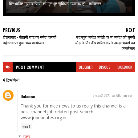
विस्थापित ग्रामवासियों को मूलभूत सुविधाएं उपलब्ध हो - कमिश्नर
PREVIOUS
NEXT
होशंगाबाद - सेठानी घाट पर नर्मदा जयंती
उदयपुरा नर्मदा जयंती पर मां नर्मदा को चुनरी
महोत्सव पर हुआ भव्य आयोजन
ओढ़ाने और दीप अर्पित करने उमड़ा भक्तों का
जनसैलाब
POST
COMMENT
BLOGGER
DISQUS
FACEBOOK
4 टिप्‍पणियां:
Unknown
2 फ़रवरी 2020 को 3:07 pm बजे
Thank you for nice news to us really this channel is a
best channel job related post search
www.jobupdates.org.in
जवाब दें
उत्तर