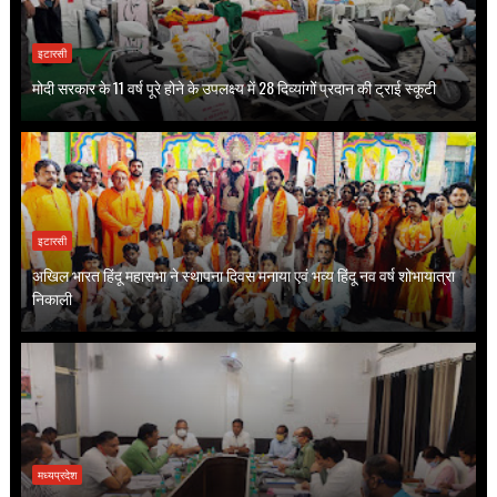
इटारसी
मोदी सरकार के 11 वर्ष पूरे होने के उपलक्ष्य में 28 दिव्यांगों प्रदान की ट्राई स्कूटी
इटारसी
अखिल भारत हिंदू महासभा ने स्थापना दिवस मनाया एवं भव्य हिंदू नव वर्ष शोभायात्रा
निकाली
मध्यप्रदेश