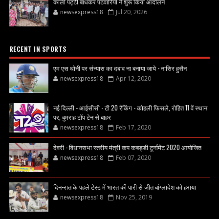
काली पट्टी बांधकर पटवारियों ने शुरू किया आंदोलन
newsexpress18
Jul 20, 2026
RECENT IN SPORTS
एम एस धोनी पर संन्यास का दबाव ना बनाया जाये - नासिर हुसैन
newsexpress18
Apr 12, 2020
नई दिल्ली - आईसीसी - टी 20 रैंकिंग - कोहली फिसले, रोहित 11 वें स्थान
पर, बुमराह टॉप टेन से बाहर
newsexpress18
Feb 17, 2020
देवरी - विधानसभा स्तरीय मंत्री कप कबड्डी टूर्नामेंट 2020 आयोजित
newsexpress18
Feb 07, 2020
दिन-रात के पहले टेस्ट में भारत की पारी से जीत बांग्लादेश को हराया
newsexpress18
Nov 25, 2019