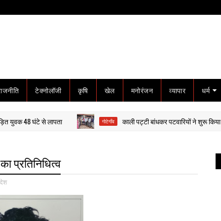
राजनीति
टेक्नोलॉजी
कृषि
खेल
मनोरंजन
व्यापार
धर्म
8 घंटे से लापता
काली पट्टी बांधकर पटवारियों ने शुरू किया आंदोलन
गोटेगाँव
 का प्रतिनिधित्व
देश