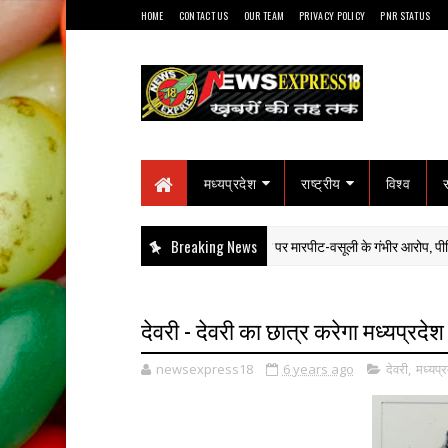
HOME
CONTACT US
OUR TEAM
PRIVACY POLICY
PNR STATUS
मध्यप्रदेश
राष्ट्रीय
विश्व
कानून के रखवाले कटघरे में: थाना प्रभारी पर मारपीट-वसूली के गंभीर आरोप, पीड़ित युवक 4
Breaking News
गाँव
देवरी - देवरी का छात्र करेगा मध्यप्रदेश
newsexpress18
6 years ago
देवरी
,
मध्यप्र