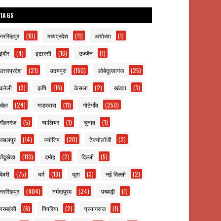
TAGS
नरसिंहपुर
(10)
मध्यप्रदेश
(11)
अयोध्या
(1)
इंदौर
(4)
इटारसी
(16)
उज्जैन
(1)
उत्तरप्रदेश
(21)
उदयपुरा
(150)
ओबेदुल्लागंज
(25)
करेली
(3)
कृषि
(16)
केसला
(2)
खंडवा
(3)
खेल
(24)
गाडरवारा
(11)
गोटेगाँव
(250)
गौहरगंज
(5)
ग्वालियर
(1)
चुनाव
(1)
जबलपुर
(14)
ज्योतिष
(20)
टेक्नोलॉजी
(2)
तेंदूखेड़ा
(113)
दमोह
(2)
दिल्ली
(5)
देवरी
(75)
धर्म
(18)
धूमा
(3)
नई दिल्ली
(2)
नरसिंहपुर
(404)
नर्मदापुरम
(24)
पचमढ़ी
(1)
परमहंसी
(6)
पिपरिया
(2)
प्रयागराज
(1)