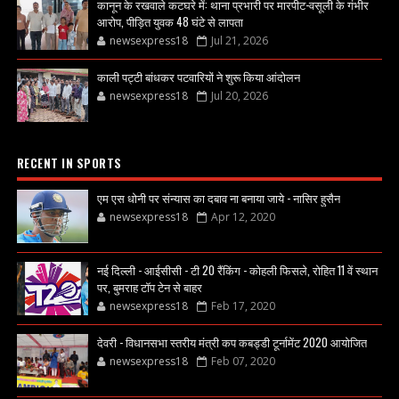
कानून के रखवाले कटघरे में: थाना प्रभारी पर मारपीट-वसूली के गंभीर
आरोप, पीड़ित युवक 48 घंटे से लापता
newsexpress18
Jul 21, 2026
काली पट्टी बांधकर पटवारियों ने शुरू किया आंदोलन
newsexpress18
Jul 20, 2026
RECENT IN SPORTS
एम एस धोनी पर संन्यास का दबाव ना बनाया जाये - नासिर हुसैन
newsexpress18
Apr 12, 2020
नई दिल्ली - आईसीसी - टी 20 रैंकिंग - कोहली फिसले, रोहित 11 वें स्थान
पर, बुमराह टॉप टेन से बाहर
newsexpress18
Feb 17, 2020
देवरी - विधानसभा स्तरीय मंत्री कप कबड्डी टूर्नामेंट 2020 आयोजित
newsexpress18
Feb 07, 2020