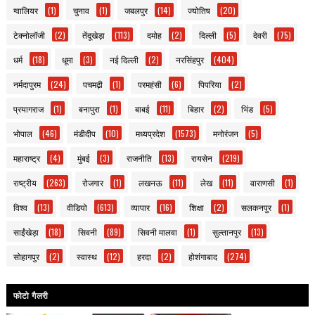
ग्वालियर
(1)
चुनाव
(1)
जबलपुर
(14)
ज्योतिष
(20)
टेक्नोलॉजी
(2)
तेंदूखेड़ा
(113)
दमोह
(2)
दिल्ली
(5)
देवरी
(75)
धर्म
(18)
धूमा
(3)
नई दिल्ली
(2)
नरसिंहपुर
(404)
नर्मदापुरम
(24)
पचमढ़ी
(1)
परमहंसी
(6)
पिपरिया
(2)
प्रयागराज
(1)
बनापुरा
(1)
बाबई
(11)
बिहार
(2)
भिंड
(5)
भोपाल
(46)
मंडीदीप
(10)
मध्यप्रदेश
(1573)
मनोरंजन
(5)
महाराष्ट्र
(4)
मुंबई
(3)
राजनीति
(13)
रायसेन
(219)
राष्ट्रीय
(263)
रोजगार
(1)
लखनऊ
(11)
लेख
(11)
वाराणसी
(1)
विश्व
(13)
वीडियो
(613)
व्यापार
(16)
शिक्षा
(2)
सलकनपुर
(1)
साईंखेड़ा
(18)
सिवनी
(89)
सिवनी मालवा
(1)
सुल्तानपुर
(13)
सोहागपुर
(2)
स्वास्थ
(12)
हरदा
(2)
होशंगाबाद
(274)
फोटो गैलरी