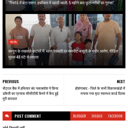
"रिकॉर्ड में बंटा राशन, हकीकत में खाली थाली; 5 महीने बाद फूटा गरीबों का गुस्सा"
गोटेगाँव
कानून के रखवाले कटघरे में: थाना प्रभारी पर मारपीट-वसूली के गंभीर आरोप, पीड़ित
युवक 48 घंटे से लापता
PREVIOUS
NEXT
सेंट्रल बैंक में हथियार बंद नकाबपोश ने किया
होशंगाबाद - जिले के सभी विकासखंडो में
डकैती का प्रयास सीसीटीवी कैमरे में कैद हुई
मनाया गया मृदा स्वास्थ्य कार्ड दिवस
पूरी वारदात
POST
COMMENT
BLOGGER
DISQUS
FACEBOOK
कोई टिप्पणी नहीं