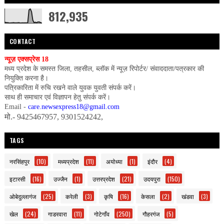
812,935
CONTACT
न्यूज़ एक्सप्रेस 18
मध्य प्रदेश के समस्त जिला, तहसील, ब्लॉक में न्यूज़ रिपोर्टर/ संवाददाता/पत्रकार की
नियुक्ति करना है।
पत्रिकारिता में रुचि रखने वाले युवक युवती संपर्क करें।
साथ ही समाचार एवं विज्ञापन हेतु संपर्क करें।
Email -
care.newsexpress18@gmail.com
मो.- 9425467957, 9301524242,
TAGS
नरसिंहपुर
(10)
मध्यप्रदेश
(11)
अयोध्या
(1)
इंदौर
(4)
इटारसी
(16)
उज्जैन
(1)
उत्तरप्रदेश
(21)
उदयपुरा
(150)
ओबेदुल्लागंज
(25)
करेली
(3)
कृषि
(16)
केसला
(2)
खंडवा
(3)
खेल
(24)
गाडरवारा
(11)
गोटेगाँव
(250)
गौहरगंज
(5)