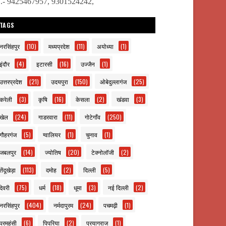
ो.- 9425467957, 9301524242,
TAGS
नरसिंहपुर
(10)
मध्यप्रदेश
(11)
अयोध्या
(1)
इंदौर
(4)
इटारसी
(16)
उज्जैन
(1)
उत्तरप्रदेश
(21)
उदयपुरा
(150)
ओबेदुल्लागंज
(25)
करेली
(3)
कृषि
(16)
केसला
(2)
खंडवा
(3)
खेल
(24)
गाडरवारा
(11)
गोटेगाँव
(250)
गौहरगंज
(5)
ग्वालियर
(1)
चुनाव
(1)
जबलपुर
(14)
ज्योतिष
(20)
टेक्नोलॉजी
(2)
तेंदूखेड़ा
(113)
दमोह
(2)
दिल्ली
(5)
देवरी
(75)
धर्म
(18)
धूमा
(3)
नई दिल्ली
(2)
नरसिंहपुर
(404)
नर्मदापुरम
(24)
पचमढ़ी
(1)
परमहंसी
(6)
पिपरिया
(2)
प्रयागराज
(1)