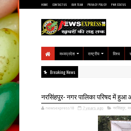
HOME
CONTACT US
OUR TEAM
PRIVACY POLICY
PNR STATUS
मध्यप्रदेश
राष्ट्रीय
विश्व
Breaking News
नरसिंहपुर- नगर पालिका परिषद में हु
newsexpress18
7 years ago
नरसिंहपुर
,
मध