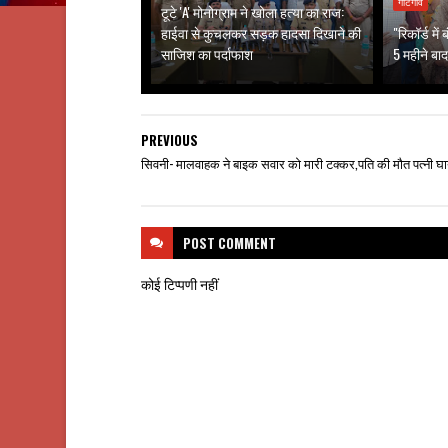
गोटेगाँव
टूटे 'A' मोनोग्राम ने खोला हत्या का राज:
हाईवा से कुचलकर सड़क हादसा दिखाने की
"रिकॉर्ड मे
साजिश का पर्दाफाश
5 महीने बाद
PREVIOUS
सिवनी- मालवाहक ने बाइक सवार को मारी टक्कर,पति की मौत पत्नी घ
POST
COMMENT
कोई टिप्पणी नहीं