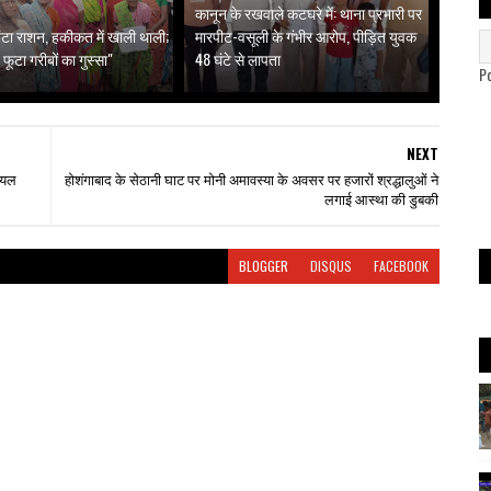
कानून के रखवाले कटघरे में: थाना प्रभारी पर
ं बंटा राशन, हकीकत में खाली थाली;
मारपीट-वसूली के गंभीर आरोप, पीड़ित युवक
 फूटा गरीबों का गुस्सा"
48 घंटे से लापता
P
NEXT
ायल
होशंगाबाद के सेठानी घाट पर मोनी अमावस्या के अवसर पर हजारों श्रद्धालुओं ने
लगाई आस्था की डुबकी
BLOGGER
DISQUS
FACEBOOK