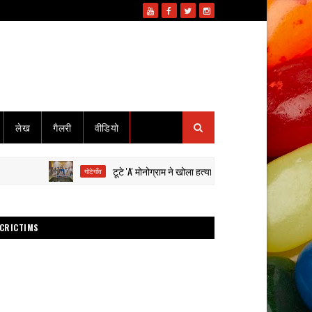
लेख
गैलरी
वीडियो
टूटे 'A' मोनोग्राम ने खोला हत्या का राज: हाईवा से कुचलकर सड़क हादसा
गोटेगाँव
CRICTIMS