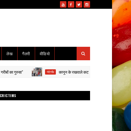
लेख
गैलरी
वीडियो
स्सा"
कानून के रखवाले कटघरे में: थाना प्रभारी पर मारपीट-वसूली के ग
गोटेगाँव
CRICTIMS