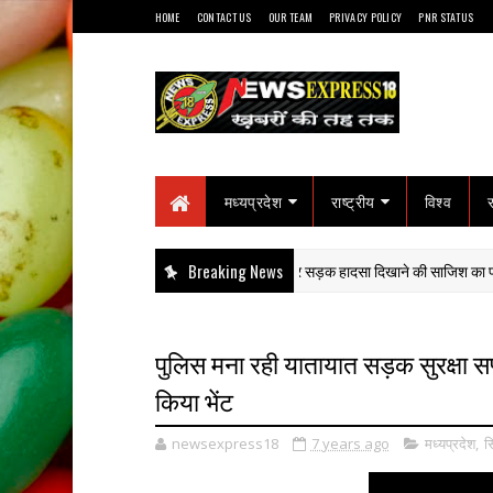
HOME
CONTACT US
OUR TEAM
PRIVACY POLICY
PNR STATUS
मध्यप्रदेश
राष्ट्रीय
विश्व
ोनोग्राम ने खोला हत्या का राज: हाईवा से कुचलकर सड़क हादसा दिखाने की साजिश का पर्दाफाश
Breaking News
पुलिस मना रही यातायात सड़क सुरक्षा स
किया भेंट
newsexpress18
7 years ago
मध्यप्रदेश
,
स