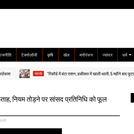
राजनीति
टेक्नोलॉजी
कृषि
खेल
मनोरंजन
व्यापार
धर्म
"रिकॉर्ड में बंटा राशन, हकीकत में खाली थाली; 5 महीने बाद फूटा गरीबों का गु
गोटेगाँव
प्ताह, नियम तोड़ने पर सांसद प्रतिनिधि को फूल
िवनी