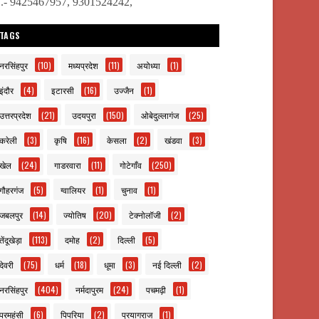
ो.- 9425467957, 9301524242,
TAGS
नरसिंहपुर
(10)
मध्यप्रदेश
(11)
अयोध्या
(1)
इंदौर
(4)
इटारसी
(16)
उज्जैन
(1)
उत्तरप्रदेश
(21)
उदयपुरा
(150)
ओबेदुल्लागंज
(25)
करेली
(3)
कृषि
(16)
केसला
(2)
खंडवा
(3)
खेल
(24)
गाडरवारा
(11)
गोटेगाँव
(250)
गौहरगंज
(5)
ग्वालियर
(1)
चुनाव
(1)
जबलपुर
(14)
ज्योतिष
(20)
टेक्नोलॉजी
(2)
तेंदूखेड़ा
(113)
दमोह
(2)
दिल्ली
(5)
देवरी
(75)
धर्म
(18)
धूमा
(3)
नई दिल्ली
(2)
नरसिंहपुर
(404)
नर्मदापुरम
(24)
पचमढ़ी
(1)
परमहंसी
(6)
पिपरिया
(2)
प्रयागराज
(1)