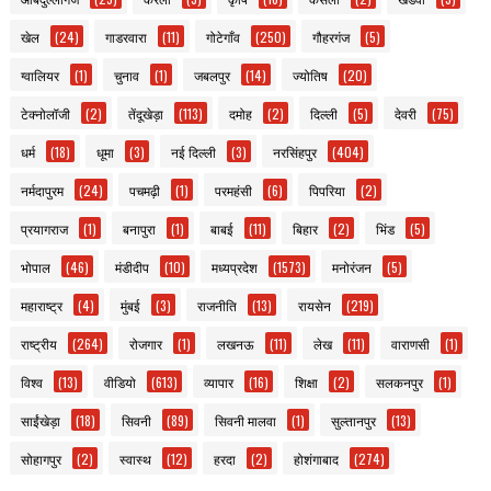
खेल
(24)
गाडरवारा
(11)
गोटेगाँव
(250)
गौहरगंज
(5)
ग्वालियर
(1)
चुनाव
(1)
जबलपुर
(14)
ज्योतिष
(20)
टेक्नोलॉजी
(2)
तेंदूखेड़ा
(113)
दमोह
(2)
दिल्ली
(5)
देवरी
(75)
धर्म
(18)
धूमा
(3)
नई दिल्ली
(3)
नरसिंहपुर
(404)
नर्मदापुरम
(24)
पचमढ़ी
(1)
परमहंसी
(6)
पिपरिया
(2)
प्रयागराज
(1)
बनापुरा
(1)
बाबई
(11)
बिहार
(2)
भिंड
(5)
भोपाल
(46)
मंडीदीप
(10)
मध्यप्रदेश
(1573)
मनोरंजन
(5)
महाराष्ट्र
(4)
मुंबई
(3)
राजनीति
(13)
रायसेन
(219)
राष्ट्रीय
(264)
रोजगार
(1)
लखनऊ
(11)
लेख
(11)
वाराणसी
(1)
विश्व
(13)
वीडियो
(613)
व्यापार
(16)
शिक्षा
(2)
सलकनपुर
(1)
साईंखेड़ा
(18)
सिवनी
(89)
सिवनी मालवा
(1)
सुल्तानपुर
(13)
सोहागपुर
(2)
स्वास्थ
(12)
हरदा
(2)
होशंगाबाद
(274)