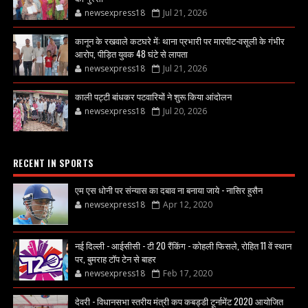
newsexpress18
Jul 21, 2026
कानून के रखवाले कटघरे में: थाना प्रभारी पर मारपीट-वसूली के गंभीर
आरोप, पीड़ित युवक 48 घंटे से लापता
newsexpress18
Jul 21, 2026
काली पट्टी बांधकर पटवारियों ने शुरू किया आंदोलन
newsexpress18
Jul 20, 2026
RECENT IN SPORTS
एम एस धोनी पर संन्यास का दबाव ना बनाया जाये - नासिर हुसैन
newsexpress18
Apr 12, 2020
नई दिल्ली - आईसीसी - टी 20 रैंकिंग - कोहली फिसले, रोहित 11 वें स्थान
पर, बुमराह टॉप टेन से बाहर
newsexpress18
Feb 17, 2020
देवरी - विधानसभा स्तरीय मंत्री कप कबड्डी टूर्नामेंट 2020 आयोजित