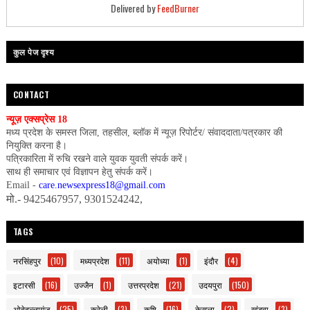
Delivered by
FeedBurner
कुल पेज दृश्य
CONTACT
न्यूज़ एक्सप्रेस 18
मध्य प्रदेश के समस्त जिला, तहसील, ब्लॉक में न्यूज़ रिपोर्टर/ संवाददाता/पत्रकार की
नियुक्ति करना है।
पत्रिकारिता में रुचि रखने वाले युवक युवती संपर्क करें।
साथ ही समाचार एवं विज्ञापन हेतु संपर्क करें।
Email -
care.newsexpress18@gmail.com
मो.- 9425467957, 9301524242,
TAGS
नरसिंहपुर
(10)
मध्यप्रदेश
(11)
अयोध्या
(1)
इंदौर
(4)
इटारसी
(16)
उज्जैन
(1)
उत्तरप्रदेश
(21)
उदयपुरा
(150)
ओबेदुल्लागंज
(25)
करेली
(3)
कृषि
(16)
केसला
(2)
खंडवा
(3)