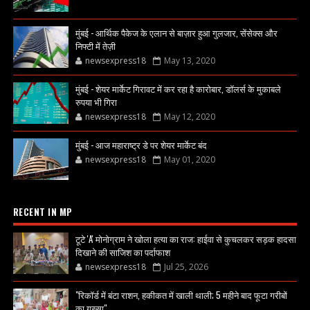
मुंबई - आर्थिक पैकेज के एलान से बाज़ार हुआ गुलजार, सेंसेक्स और
निफ्टी में तेज़ी
newsexpress18
May 13, 2020
मुंबई - शेयर मार्केट गिरावट में कर रहा है कारोबार, डॉलर्स के मुकाबले
रुपया भी गिरा
newsexpress18
May 12, 2020
मुंबई - आज महाराष्ट्र डे पर शेयर मार्केट बंद
newsexpress18
May 01, 2020
RECENT IN MP
टूटे 'A' मोनोग्राम ने खोला हत्या का राज: हाईवा से कुचलकर सड़क हादसा
दिखाने की साजिश का पर्दाफाश
newsexpress18
Jul 25, 2026
"रिकॉर्ड में बंटा राशन, हकीकत में खाली थाली; 5 महीने बाद फूटा गरीबों
का गुस्सा"