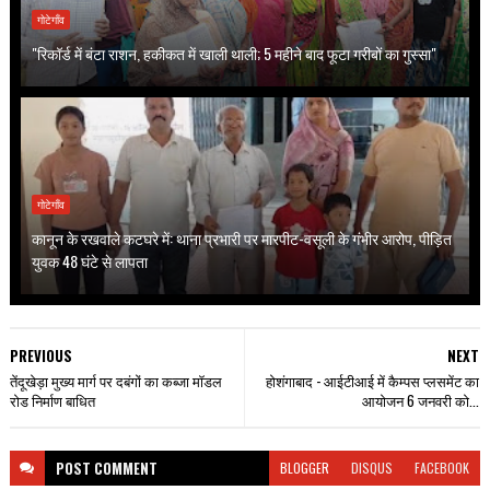
गोटेगाँव
"रिकॉर्ड में बंटा राशन, हकीकत में खाली थाली; 5 महीने बाद फूटा गरीबों का गुस्सा"
गोटेगाँव
कानून के रखवाले कटघरे में: थाना प्रभारी पर मारपीट-वसूली के गंभीर आरोप, पीड़ित
युवक 48 घंटे से लापता
PREVIOUS
NEXT
तेंदूखेड़ा मुख्य मार्ग पर दबंगों का कब्जा मॉडल
होशंगाबाद - आईटीआई में कैम्पस प्लसमेंट का
रोड निर्माण बाधित
आयोजन 6 जनवरी को...
POST
COMMENT
BLOGGER
DISQUS
FACEBOOK