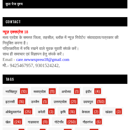
कुल पेज दृश्य
CONTACT
न्यूज़ एक्सप्रेस 18
मध्य प्रदेश के समस्त जिला, तहसील, ब्लॉक में न्यूज़ रिपोर्टर/ संवाददाता/पत्रकार की
नियुक्ति करना है।
पत्रिकारिता में रुचि रखने वाले युवक युवती संपर्क करें।
साथ ही समाचार एवं विज्ञापन हेतु संपर्क करें।
Email -
care.newsexpress18@gmail.com
मो.- 9425467957, 9301524242,
TAGS
नरसिंहपुर
(10)
मध्यप्रदेश
(11)
अयोध्या
(1)
इंदौर
(4)
इटारसी
(16)
उज्जैन
(1)
उत्तरप्रदेश
(21)
उदयपुरा
(150)
ओबेदुल्लागंज
(25)
करेली
(3)
कृषि
(16)
केसला
(2)
खंडवा
(3)
खेल
(24)
गाडरवारा
(11)
गोटेगाँव
(250)
गौहरगंज
(5)