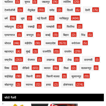
ग्वालियर
(1)
चुनाव
(1)
जबलपुर
(14)
ज्योतिष
(20)
टेक्नोलॉजी
(2)
तेंदूखेड़ा
(113)
दमोह
(2)
दिल्ली
(5)
देवरी
(75)
धर्म
(18)
धूमा
(3)
नई दिल्ली
(2)
नरसिंहपुर
(404)
नर्मदापुरम
(24)
पचमढ़ी
(1)
परमहंसी
(6)
पिपरिया
(2)
प्रयागराज
(1)
बनापुरा
(1)
बाबई
(11)
बिहार
(2)
भिंड
(5)
भोपाल
(46)
मंडीदीप
(10)
मध्यप्रदेश
(1573)
मनोरंजन
(5)
महाराष्ट्र
(4)
मुंबई
(3)
राजनीति
(13)
रायसेन
(219)
राष्ट्रीय
(263)
रोजगार
(1)
लखनऊ
(11)
लेख
(11)
वाराणसी
(1)
विश्व
(13)
वीडियो
(613)
व्यापार
(16)
शिक्षा
(2)
सलकनपुर
(1)
साईंखेड़ा
(18)
सिवनी
(89)
सिवनी मालवा
(1)
सुल्तानपुर
(13)
सोहागपुर
(2)
स्वास्थ
(12)
हरदा
(2)
होशंगाबाद
(274)
फोटो गैलरी