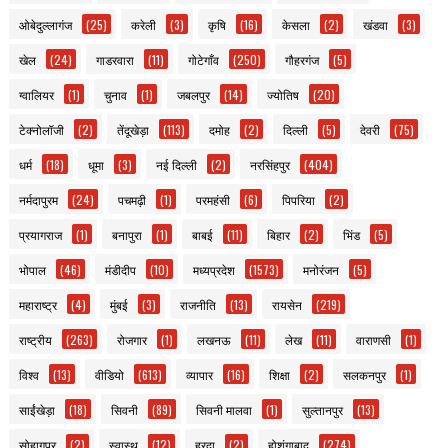
ओबेदुल्लागंज
(25)
करेली
(3)
कृषि
(16)
केसला
(2)
खंडवा
(3)
खेल
(24)
गाडरवारा
(11)
गोटेगाँव
(250)
गौहरगंज
(5)
ग्वालियर
(1)
चुनाव
(1)
जबलपुर
(14)
ज्योतिष
(20)
टेक्नोलॉजी
(2)
तेंदूखेड़ा
(113)
दमोह
(2)
दिल्ली
(5)
देवरी
(75)
धर्म
(18)
धूमा
(3)
नई दिल्ली
(2)
नरसिंहपुर
(404)
नर्मदापुरम
(24)
पचमढ़ी
(1)
परमहंसी
(6)
पिपरिया
(2)
प्रयागराज
(1)
बनापुरा
(1)
बाबई
(11)
बिहार
(2)
भिंड
(5)
भोपाल
(46)
मंडीदीप
(10)
मध्यप्रदेश
(1573)
मनोरंजन
(5)
महाराष्ट्र
(4)
मुंबई
(3)
राजनीति
(13)
रायसेन
(219)
राष्ट्रीय
(263)
रोजगार
(1)
लखनऊ
(11)
लेख
(11)
वाराणसी
(1)
विश्व
(13)
वीडियो
(613)
व्यापार
(16)
शिक्षा
(2)
सलकनपुर
(1)
साईंखेड़ा
(18)
सिवनी
(89)
सिवनी मालवा
(1)
सुल्तानपुर
(13)
सोहागपुर
(2)
स्वास्थ
(12)
हरदा
(2)
होशंगाबाद
(274)