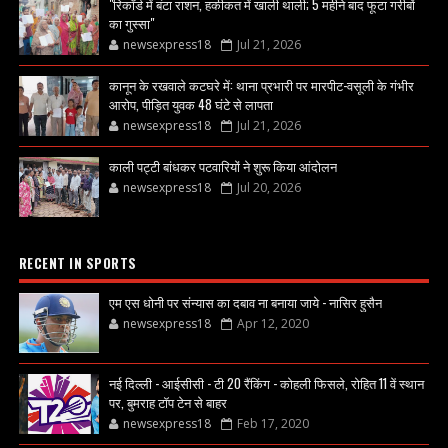
"रिकॉर्ड में बंटा राशन, हकीकत में खाली थाली; 5 महीने बाद फूटा गरीबों
का गुस्सा"
newsexpress18
Jul 21, 2026
कानून के रखवाले कटघरे में: थाना प्रभारी पर मारपीट-वसूली के गंभीर
आरोप, पीड़ित युवक 48 घंटे से लापता
newsexpress18
Jul 21, 2026
काली पट्टी बांधकर पटवारियों ने शुरू किया आंदोलन
newsexpress18
Jul 20, 2026
RECENT IN SPORTS
एम एस धोनी पर संन्यास का दबाव ना बनाया जाये - नासिर हुसैन
newsexpress18
Apr 12, 2020
नई दिल्ली - आईसीसी - टी 20 रैंकिंग - कोहली फिसले, रोहित 11 वें स्थान
पर, बुमराह टॉप टेन से बाहर
newsexpress18
Feb 17, 2020