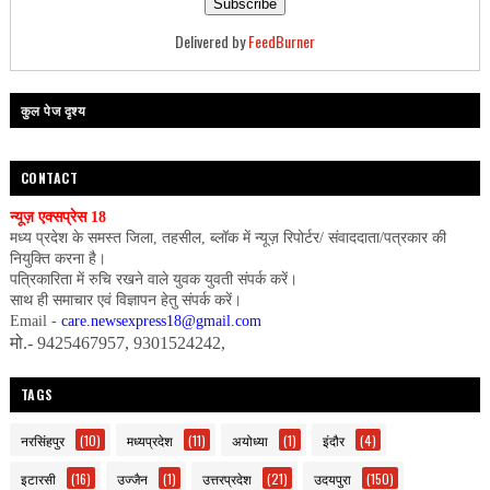
Delivered by
FeedBurner
कुल पेज दृश्य
CONTACT
न्यूज़ एक्सप्रेस 18
मध्य प्रदेश के समस्त जिला, तहसील, ब्लॉक में न्यूज़ रिपोर्टर/ संवाददाता/पत्रकार की
नियुक्ति करना है।
पत्रिकारिता में रुचि रखने वाले युवक युवती संपर्क करें।
साथ ही समाचार एवं विज्ञापन हेतु संपर्क करें।
Email -
care.newsexpress18@gmail.com
मो.- 9425467957, 9301524242,
TAGS
नरसिंहपुर
(10)
मध्यप्रदेश
(11)
अयोध्या
(1)
इंदौर
(4)
इटारसी
(16)
उज्जैन
(1)
उत्तरप्रदेश
(21)
उदयपुरा
(150)