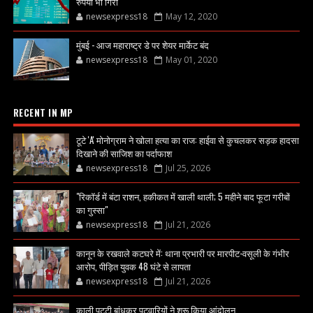
रुपया भी गिरा
newsexpress18
May 12, 2020
मुंबई - आज महाराष्ट्र डे पर शेयर मार्केट बंद
newsexpress18
May 01, 2020
RECENT IN MP
टूटे 'A' मोनोग्राम ने खोला हत्या का राज: हाईवा से कुचलकर सड़क हादसा
दिखाने की साजिश का पर्दाफाश
newsexpress18
Jul 25, 2026
"रिकॉर्ड में बंटा राशन, हकीकत में खाली थाली; 5 महीने बाद फूटा गरीबों
का गुस्सा"
newsexpress18
Jul 21, 2026
कानून के रखवाले कटघरे में: थाना प्रभारी पर मारपीट-वसूली के गंभीर
आरोप, पीड़ित युवक 48 घंटे से लापता
newsexpress18
Jul 21, 2026
काली पट्टी बांधकर पटवारियों ने शुरू किया आंदोलन