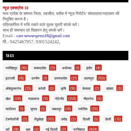
न्यूज़ एक्सप्रेस 18
मध्य प्रदेश के समस्त जिला, तहसील, ब्लॉक में न्यूज़ रिपोर्टर/ संवाददाता/पत्रकार की
नियुक्ति करना है।
पत्रिकारिता में रुचि रखने वाले युवक युवती संपर्क करें।
साथ ही समाचार एवं विज्ञापन हेतु संपर्क करें।
Email -
care.newsexpress18@gmail.com
मो.- 9425467957, 9301524242,
TAGS
नरसिंहपुर
(10)
मध्यप्रदेश
(11)
अयोध्या
(1)
इंदौर
(4)
इटारसी
(16)
उज्जैन
(1)
उत्तरप्रदेश
(21)
उदयपुरा
(150)
ओबेदुल्लागंज
(25)
करेली
(3)
कृषि
(16)
केसला
(2)
खंडवा
(3)
खेल
(24)
गाडरवारा
(11)
गोटेगाँव
(250)
गौहरगंज
(5)
ग्वालियर
(1)
चुनाव
(1)
जबलपुर
(14)
ज्योतिष
(20)
टेक्नोलॉजी
(2)
तेंदूखेड़ा
(113)
दमोह
(2)
दिल्ली
(5)
देवरी
(75)
धर्म
(18)
धूमा
(3)
नई दिल्ली
(2)
नरसिंहपुर
(404)