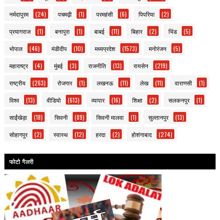
नर्मदापुरम
(24)
पचमढ़ी
(1)
परमहंसी
(6)
पिपरिया
(2)
प्रयागराज
(1)
बनापुरा
(1)
बाबई
(11)
बिहार
(2)
भिंड
(5)
भोपाल
(46)
मंडीदीप
(10)
मध्यप्रदेश
(1573)
मनोरंजन
(5)
महाराष्ट्र
(4)
मुंबई
(3)
राजनीति
(13)
रायसेन
(219)
राष्ट्रीय
(263)
रोजगार
(1)
लखनऊ
(11)
लेख
(11)
वाराणसी
(1)
विश्व
(13)
वीडियो
(613)
व्यापार
(16)
शिक्षा
(2)
सलकनपुर
(1)
साईंखेड़ा
(18)
सिवनी
(89)
सिवनी मालवा
(1)
सुल्तानपुर
(13)
सोहागपुर
(2)
स्वास्थ
(12)
हरदा
(2)
होशंगाबाद
(274)
फोटो गैलरी