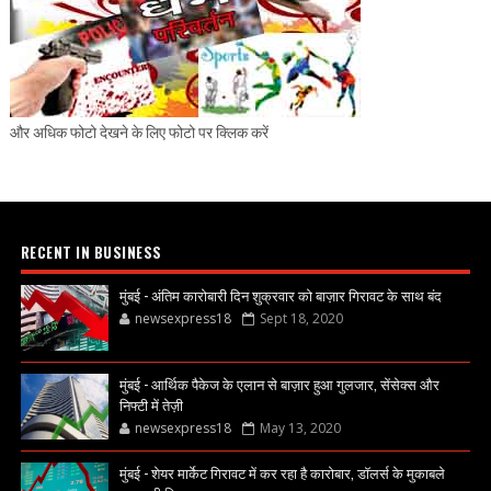
और अधिक फोटो देखने के लिए फोटो पर क्लिक करें
RECENT IN BUSINESS
मुंबई - अंतिम कारोबारी दिन शुक्रवार को बाज़ार गिरावट के साथ बंद
newsexpress18
Sept 18, 2020
मुंबई - आर्थिक पैकेज के एलान से बाज़ार हुआ गुलजार, सेंसेक्स और
निफ्टी में तेज़ी
newsexpress18
May 13, 2020
मुंबई - शेयर मार्केट गिरावट में कर रहा है कारोबार, डॉलर्स के मुकाबले