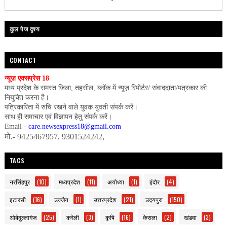
कुल पेज दृश्य
CONTACT
न्यूज़ एक्सप्रेस 18
मध्य प्रदेश के समस्त जिला, तहसील, ब्लॉक में न्यूज़ रिपोर्टर/ संवाददाता/पत्रकार की
नियुक्ति करना है।
पत्रिकारिता में रुचि रखने वाले युवक युवती संपर्क करें।
साथ ही समाचार एवं विज्ञापन हेतु संपर्क करें।
Email -
care.newsexpress18@gmail.com
मो.- 9425467957, 9301524242,
TAGS
नरसिंहपुर
(10)
मध्यप्रदेश
(11)
अयोध्या
(1)
इंदौर
(4)
इटारसी
(16)
उज्जैन
(1)
उत्तरप्रदेश
(21)
उदयपुरा
(150)
ओबेदुल्लागंज
(25)
करेली
(3)
कृषि
(16)
केसला
(2)
खंडवा
(3)