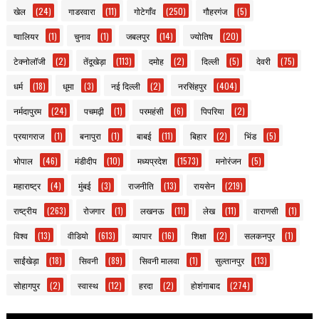
खेल
(24)
गाडरवारा
(11)
गोटेगाँव
(250)
गौहरगंज
(5)
ग्वालियर
(1)
चुनाव
(1)
जबलपुर
(14)
ज्योतिष
(20)
टेक्नोलॉजी
(2)
तेंदूखेड़ा
(113)
दमोह
(2)
दिल्ली
(5)
देवरी
(75)
धर्म
(18)
धूमा
(3)
नई दिल्ली
(2)
नरसिंहपुर
(404)
नर्मदापुरम
(24)
पचमढ़ी
(1)
परमहंसी
(6)
पिपरिया
(2)
प्रयागराज
(1)
बनापुरा
(1)
बाबई
(11)
बिहार
(2)
भिंड
(5)
भोपाल
(46)
मंडीदीप
(10)
मध्यप्रदेश
(1573)
मनोरंजन
(5)
महाराष्ट्र
(4)
मुंबई
(3)
राजनीति
(13)
रायसेन
(219)
राष्ट्रीय
(263)
रोजगार
(1)
लखनऊ
(11)
लेख
(11)
वाराणसी
(1)
विश्व
(13)
वीडियो
(613)
व्यापार
(16)
शिक्षा
(2)
सलकनपुर
(1)
साईंखेड़ा
(18)
सिवनी
(89)
सिवनी मालवा
(1)
सुल्तानपुर
(13)
सोहागपुर
(2)
स्वास्थ
(12)
हरदा
(2)
होशंगाबाद
(274)