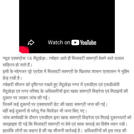
न्यूज़ एक्सप्रेस 18 तेंदूखेड़ा-: त्योहार आते ही मिलावटी सामग्री बेचने वाले दलाल
सक्रिय हो जाते हैं।
इसी के मद्देनजर पूरे प्रदेश में मिलावटी सामग्री के खिलाफ शासन प्रशासन ने मुहिम
छेड़ रखी है।
त्योहारी सीजन को दृष्टिगत रखते हुए तेंदूखेड़ा नगर में एसडीएम एवं एसडीओपी
तेंदूखेड़ा एवं नगर परिषद के अधिकारियों द्वारा खाद्य सामग्री विक्रेता एवं मिठाइयों की
दुकान पर जाकर जांच की गई।
जिसमें कई दुकानों पर एक्सपायरी डेट की खाद्य सामग्री जप्त की गई।
वहीं कई दुकानों से घरेलू गैस सिलेंडर भी जप्त किए गए।
जांच कार्यवाही के दौरान एसडीएम द्वारा खाद्य सामग्री विक्रेता एवं मिठाई दुकानदारों को
समझाइश दी गई कि मिलावटी सामग्री ना बेचे एवं साफ सफाई का विशेष ध्यान रखें।
हालांकि लोगों का कहना है की यह सीजनी कार्रवाई है। अधिकारियों को इस तरह की