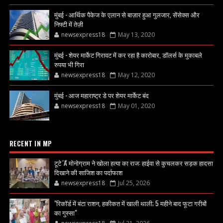
मुंबई - आर्थिक पैकेज के एलान से बाज़ार हुआ गुलजार, सेंसेक्स और
निफ्टी में तेज़ी
newsexpress18
May 13, 2020
मुंबई - शेयर मार्केट गिरावट में कर रहा है कारोबार, डॉलर्स के मुकाबले
रुपया भी गिरा
newsexpress18
May 12, 2020
मुंबई - आज महाराष्ट्र डे पर शेयर मार्केट बंद
newsexpress18
May 01, 2020
RECENT IN MP
टूटे 'A' मोनोग्राम ने खोला हत्या का राज: हाईवा से कुचलकर सड़क हादसा
दिखाने की साजिश का पर्दाफाश
newsexpress18
Jul 25, 2026
"रिकॉर्ड में बंटा राशन, हकीकत में खाली थाली; 5 महीने बाद फूटा गरीबों
का गुस्सा"