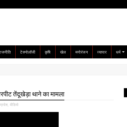
राजनीति
टेक्नोलॉजी
कृषि
खेल
मनोरंजन
व्यापार
धर्म
रपीट तेंदूखेड़ा थाने का मामला
प्रदेश
,
वीडियो