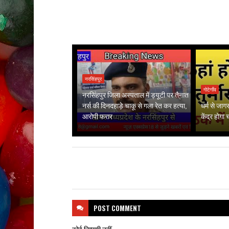
नरसिंहपुर
गोटेगाँव
नरसिंहपुर जिला अस्पताल में ड्यूटी पर तैनात
नर्स की दिनदहाड़े चाकू से गला रेत कर हत्या,
धर्म से जा
आरोपी फरार
केंद्र होगा
POST
COMMENT
कोई टिप्पणी नहीं