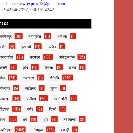
mail -
care.newsexpress18@gmail.com
ो.- 9425467957, 9301524242,
TAGS
नरसिंहपुर
(10)
मध्यप्रदेश
(11)
अयोध्या
(1)
इंदौर
(4)
इटारसी
(16)
उज्जैन
(1)
उत्तरप्रदेश
(21)
उदयपुरा
(150)
ओबेदुल्लागंज
(25)
करेली
(3)
कृषि
(16)
केसला
(2)
खंडवा
(3)
खेल
(24)
गाडरवारा
(11)
गोटेगाँव
(250)
गौहरगंज
(5)
ग्वालियर
(1)
चुनाव
(1)
जबलपुर
(14)
ज्योतिष
(20)
टेक्नोलॉजी
(2)
तेंदूखेड़ा
(113)
दमोह
(2)
दिल्ली
(5)
देवरी
(75)
धर्म
(18)
धूमा
(3)
नई दिल्ली
(2)
नरसिंहपुर
(404)
नर्मदापुरम
(24)
पचमढ़ी
(1)