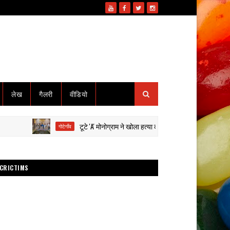
लेख
गैलरी
वीडियो
टूटे 'A' मोनोग्राम ने खोला हत्या का राज: हाईवा से कुचलकर सड़क हादसा
गोटेगाँव
CRICTIMS