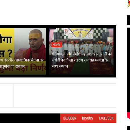
गोटेगाँव
गोटेगांव, वीर शिरोमणि महाराणा प्रताप जी की
गरण की और आध्यात्मिक चेतना का
जयंती का जिला स्तरीय समारोह भव्यता के
 चातुर्मास का समागम
साथ सम्पन्न
BLOGGER
DISQUS
FACEBOOK