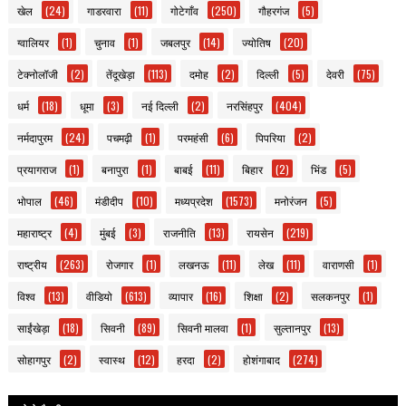
खेल
(24)
गाडरवारा
(11)
गोटेगाँव
(250)
गौहरगंज
(5)
ग्वालियर
(1)
चुनाव
(1)
जबलपुर
(14)
ज्योतिष
(20)
टेक्नोलॉजी
(2)
तेंदूखेड़ा
(113)
दमोह
(2)
दिल्ली
(5)
देवरी
(75)
धर्म
(18)
धूमा
(3)
नई दिल्ली
(2)
नरसिंहपुर
(404)
नर्मदापुरम
(24)
पचमढ़ी
(1)
परमहंसी
(6)
पिपरिया
(2)
प्रयागराज
(1)
बनापुरा
(1)
बाबई
(11)
बिहार
(2)
भिंड
(5)
भोपाल
(46)
मंडीदीप
(10)
मध्यप्रदेश
(1573)
मनोरंजन
(5)
महाराष्ट्र
(4)
मुंबई
(3)
राजनीति
(13)
रायसेन
(219)
राष्ट्रीय
(263)
रोजगार
(1)
लखनऊ
(11)
लेख
(11)
वाराणसी
(1)
विश्व
(13)
वीडियो
(613)
व्यापार
(16)
शिक्षा
(2)
सलकनपुर
(1)
साईंखेड़ा
(18)
सिवनी
(89)
सिवनी मालवा
(1)
सुल्तानपुर
(13)
सोहागपुर
(2)
स्वास्थ
(12)
हरदा
(2)
होशंगाबाद
(274)