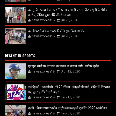
कानून के रखवाले कटघरे में: थाना प्रभारी पर मारपीट-वसूली के गंभीर
आरोप, पीड़ित युवक 48 घंटे से लापता
newsexpress18
Jul 21, 2026
काली पट्टी बांधकर पटवारियों ने शुरू किया आंदोलन
newsexpress18
Jul 20, 2026
RECENT IN SPORTS
एम एस धोनी पर संन्यास का दबाव ना बनाया जाये - नासिर हुसैन
newsexpress18
Apr 12, 2020
नई दिल्ली - आईसीसी - टी 20 रैंकिंग - कोहली फिसले, रोहित 11 वें स्थान
पर, बुमराह टॉप टेन से बाहर
newsexpress18
Feb 17, 2020
देवरी - विधानसभा स्तरीय मंत्री कप कबड्डी टूर्नामेंट 2020 आयोजित
newsexpress18
Feb 07, 2020