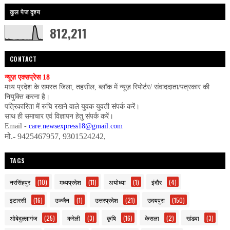
कुल पेज दृश्य
812,211
CONTACT
न्यूज़ एक्सप्रेस 18
मध्य प्रदेश के समस्त जिला, तहसील, ब्लॉक में न्यूज़ रिपोर्टर/ संवाददाता/पत्रकार की
नियुक्ति करना है।
पत्रिकारिता में रुचि रखने वाले युवक युवती संपर्क करें।
साथ ही समाचार एवं विज्ञापन हेतु संपर्क करें।
Email -
care.newsexpress18@gmail.com
मो.- 9425467957, 9301524242,
TAGS
नरसिंहपुर
(10)
मध्यप्रदेश
(11)
अयोध्या
(1)
इंदौर
(4)
इटारसी
(16)
उज्जैन
(1)
उत्तरप्रदेश
(21)
उदयपुरा
(150)
ओबेदुल्लागंज
(25)
करेली
(3)
कृषि
(16)
केसला
(2)
खंडवा
(3)