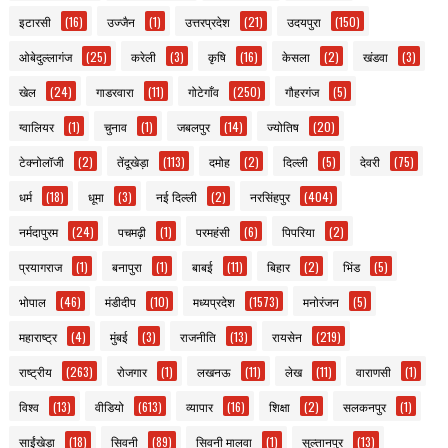
इटारसी
(16)
उज्जैन
(1)
उत्तरप्रदेश
(21)
उदयपुरा
(150)
ओबेदुल्लागंज
(25)
करेली
(3)
कृषि
(16)
केसला
(2)
खंडवा
(3)
खेल
(24)
गाडरवारा
(11)
गोटेगाँव
(250)
गौहरगंज
(5)
ग्वालियर
(1)
चुनाव
(1)
जबलपुर
(14)
ज्योतिष
(20)
टेक्नोलॉजी
(2)
तेंदूखेड़ा
(113)
दमोह
(2)
दिल्ली
(5)
देवरी
(75)
धर्म
(18)
धूमा
(3)
नई दिल्ली
(2)
नरसिंहपुर
(404)
नर्मदापुरम
(24)
पचमढ़ी
(1)
परमहंसी
(6)
पिपरिया
(2)
प्रयागराज
(1)
बनापुरा
(1)
बाबई
(11)
बिहार
(2)
भिंड
(5)
भोपाल
(46)
मंडीदीप
(10)
मध्यप्रदेश
(1573)
मनोरंजन
(5)
महाराष्ट्र
(4)
मुंबई
(3)
राजनीति
(13)
रायसेन
(219)
राष्ट्रीय
(263)
रोजगार
(1)
लखनऊ
(11)
लेख
(11)
वाराणसी
(1)
विश्व
(13)
वीडियो
(613)
व्यापार
(16)
शिक्षा
(2)
सलकनपुर
(1)
साईंखेड़ा
(18)
सिवनी
(89)
सिवनी मालवा
(1)
सुल्तानपुर
(13)