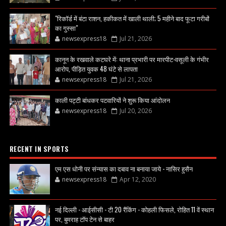
"रिकॉर्ड में बंटा राशन, हकीकत में खाली थाली; 5 महीने बाद फूटा गरीबों
का गुस्सा"
newsexpress18
Jul 21, 2026
कानून के रखवाले कटघरे में: थाना प्रभारी पर मारपीट-वसूली के गंभीर
आरोप, पीड़ित युवक 48 घंटे से लापता
newsexpress18
Jul 21, 2026
काली पट्टी बांधकर पटवारियों ने शुरू किया आंदोलन
newsexpress18
Jul 20, 2026
RECENT IN SPORTS
एम एस धोनी पर संन्यास का दबाव ना बनाया जाये - नासिर हुसैन
newsexpress18
Apr 12, 2020
नई दिल्ली - आईसीसी - टी 20 रैंकिंग - कोहली फिसले, रोहित 11 वें स्थान
पर, बुमराह टॉप टेन से बाहर