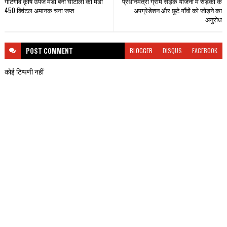
गोटेगांव कृषि उपज मंडी बनी घोटालों की मंडी
प्रधानमंत्री ग्राम सड़क योजना में सड़कों के
450 क्विंटल अमानक चना जप्त
अपग्रेडेशन और छूटे गाँवों को जोड़ने का
अनुरोध
POST
COMMENT
BLOGGER
DISQUS
FACEBOOK
कोई टिप्पणी नहीं