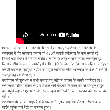
newsexpress18-गोटेगांव: विगत दिवस राजपूत क्षत्रिय सभा गोटेगांव के
तत्वाधान में वीर महाराणा प्रताप की 480वीं जयंती हर्षोल्लास के साथ मनाई गई ।
जिसमें बड़ी संख्या में गोटेगांव सहित आसपास के क्षेत्र से राजपूत बंधु एकत्रित हुए ।
जिला स्तरीय कार्यक्रम समारोह में शामिल होने के लिए गोटेगांव ब्लॉक सहित नरसिंहपुर
करेली गाडरवारा शहपुरा भिटोनी उदयपुरा साईंखेड़ा सहित आसपास के क्षेत्र के हजारों
राजपूत बंधु एकत्रित हुए ।
कार्यक्रम की शुरुआत में सभी राजपूत बंधु महिंद्रा शोरूम के सामने एकत्रित हुए।
तत्पश्चात महिंद्रा शोरूम से एक विशाल रैली गोटेगांव के मुख्य मार्ग से होते हुए ठाकुर
बाबा पहुंची वहां पर ऐस आर जी ग्रुप के द्वारा यात्रियों के लिए जलपान की व्यवस्था की
गई ।
तत्पश्चात विशाल जनसमूह रैली के माध्यम से मुआर जमुनिया रोड पर स्थित पारस
गार्डन पहुंचा जहां रैली का समापन हुआ।