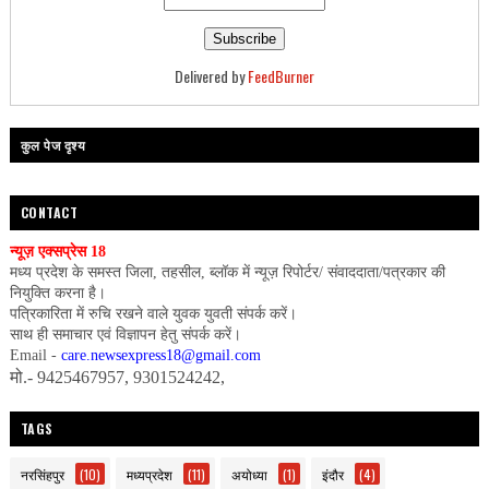
Delivered by
FeedBurner
कुल पेज दृश्य
CONTACT
न्यूज़ एक्सप्रेस 18
मध्य प्रदेश के समस्त जिला, तहसील, ब्लॉक में न्यूज़ रिपोर्टर/ संवाददाता/पत्रकार की
नियुक्ति करना है।
पत्रिकारिता में रुचि रखने वाले युवक युवती संपर्क करें।
साथ ही समाचार एवं विज्ञापन हेतु संपर्क करें।
Email -
care.newsexpress18@gmail.com
मो.- 9425467957, 9301524242,
TAGS
नरसिंहपुर
(10)
मध्यप्रदेश
(11)
अयोध्या
(1)
इंदौर
(4)