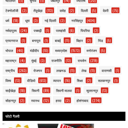
ग्वालियर
(1)
चुनाव
(1)
जबलपुर
(14)
ज्योतिष
(20)
टेक्नोलॉजी
(2)
तेंदूखेड़ा
(113)
दमोह
(2)
दिल्ली
(5)
देवरी
(75)
धर्म
(18)
धूमा
(3)
नई दिल्ली
(2)
नरसिंहपुर
(404)
नर्मदापुरम
(24)
पचमढ़ी
(1)
परमहंसी
(6)
पिपरिया
(2)
प्रयागराज
(1)
बनापुरा
(1)
बाबई
(11)
बिहार
(2)
भिंड
(5)
भोपाल
(46)
मंडीदीप
(10)
मध्यप्रदेश
(1573)
मनोरंजन
(5)
महाराष्ट्र
(4)
मुंबई
(3)
राजनीति
(13)
रायसेन
(219)
राष्ट्रीय
(263)
रोजगार
(1)
लखनऊ
(11)
लेख
(11)
वाराणसी
(1)
विश्व
(13)
वीडियो
(613)
व्यापार
(16)
शिक्षा
(2)
सलकनपुर
(1)
साईंखेड़ा
(18)
सिवनी
(89)
सिवनी मालवा
(1)
सुल्तानपुर
(13)
सोहागपुर
(2)
स्वास्थ
(12)
हरदा
(2)
होशंगाबाद
(274)
फोटो गैलरी