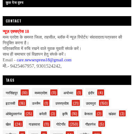
कुल पेज दृश्य
CONTACT
न्यूज़ एक्सप्रेस 18
मध्य प्रदेश के समस्त जिला, तहसील, ब्लॉक में न्यूज़ रिपोर्टर/ संवाददाता/पत्रकार की
नियुक्ति करना है।
पत्रिकारिता में रुचि रखने वाले युवक युवती संपर्क करें।
साथ ही समाचार एवं विज्ञापन हेतु संपर्क करें।
Email -
care.newsexpress18@gmail.com
मो.- 9425467957, 9301524242,
TAGS
नरसिंहपुर
(10)
मध्यप्रदेश
(11)
अयोध्या
(1)
इंदौर
(4)
इटारसी
(16)
उज्जैन
(1)
उत्तरप्रदेश
(21)
उदयपुरा
(150)
ओबेदुल्लागंज
(25)
करेली
(3)
कृषि
(16)
केसला
(2)
खंडवा
(3)
खेल
(24)
गाडरवारा
(11)
गोटेगाँव
(250)
गौहरगंज
(5)