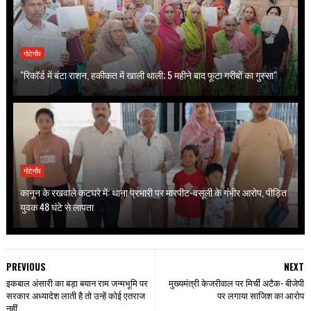
गोटेगाँव
"रिकॉर्ड में बंटा राशन, हकीकत में खाली थाली; 5 महीने बाद फूटा गरीबों का गुस्सा"
गोटेगाँव
कानून के रखवाले कटघरे में: थाना प्रभारी पर मारपीट-वसूली के गंभीर आरोप, पीड़ित
युवक 48 घंटे से लापता
PREVIOUS
NEXT
इकबाल अंसारी का बड़ा बयान राम जन्मभूमि पर
मुख्यमंत्री केजरीवाल पर मिर्ची अटैक- बीजेपी
सरकार अध्यादेश लाती है तो उन्हें कोई एतराज
पर लगाया साजिश का आरोप
नहीं