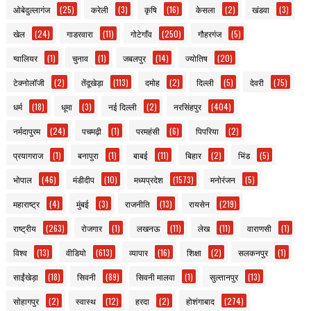
ओबेदुल्लागंज
(25)
करेली
(3)
कृषि
(16)
केसला
(2)
खंडवा
(3)
खेल
(24)
गाडरवारा
(11)
गोटेगाँव
(250)
गौहरगंज
(5)
ग्वालियर
(1)
चुनाव
(1)
जबलपुर
(14)
ज्योतिष
(20)
टेक्नोलॉजी
(2)
तेंदूखेड़ा
(113)
दमोह
(2)
दिल्ली
(5)
देवरी
(75)
धर्म
(18)
धूमा
(3)
नई दिल्ली
(2)
नरसिंहपुर
(404)
नर्मदापुरम
(24)
पचमढ़ी
(1)
परमहंसी
(6)
पिपरिया
(2)
प्रयागराज
(1)
बनापुरा
(1)
बाबई
(11)
बिहार
(2)
भिंड
(5)
भोपाल
(46)
मंडीदीप
(10)
मध्यप्रदेश
(1573)
मनोरंजन
(5)
महाराष्ट्र
(4)
मुंबई
(3)
राजनीति
(13)
रायसेन
(219)
राष्ट्रीय
(263)
रोजगार
(1)
लखनऊ
(11)
लेख
(11)
वाराणसी
(1)
विश्व
(13)
वीडियो
(613)
व्यापार
(16)
शिक्षा
(2)
सलकनपुर
(1)
साईंखेड़ा
(18)
सिवनी
(89)
सिवनी मालवा
(1)
सुल्तानपुर
(13)
सोहागपुर
(2)
स्वास्थ
(12)
हरदा
(2)
होशंगाबाद
(274)