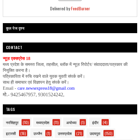
Delivered by
FeedBurner
कुल पेज दृश्य
CONTACT
न्यूज़ एक्सप्रेस 18
मध्य प्रदेश के समस्त जिला, तहसील, ब्लॉक में न्यूज़ रिपोर्टर/ संवाददाता/पत्रकार की
नियुक्ति करना है।
पत्रिकारिता में रुचि रखने वाले युवक युवती संपर्क करें।
साथ ही समाचार एवं विज्ञापन हेतु संपर्क करें।
Email -
care.newsexpress18@gmail.com
मो.- 9425467957, 9301524242,
TAGS
नरसिंहपुर
(10)
मध्यप्रदेश
(11)
अयोध्या
(1)
इंदौर
(4)
इटारसी
(16)
उज्जैन
(1)
उत्तरप्रदेश
(21)
उदयपुरा
(150)