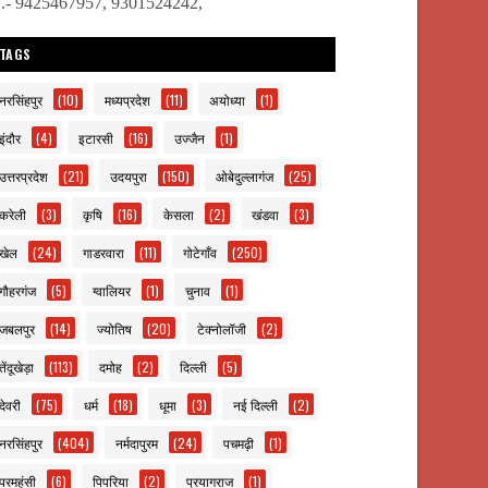
ो.- 9425467957, 9301524242,
TAGS
नरसिंहपुर
(10)
मध्यप्रदेश
(11)
अयोध्या
(1)
इंदौर
(4)
इटारसी
(16)
उज्जैन
(1)
उत्तरप्रदेश
(21)
उदयपुरा
(150)
ओबेदुल्लागंज
(25)
करेली
(3)
कृषि
(16)
केसला
(2)
खंडवा
(3)
खेल
(24)
गाडरवारा
(11)
गोटेगाँव
(250)
गौहरगंज
(5)
ग्वालियर
(1)
चुनाव
(1)
जबलपुर
(14)
ज्योतिष
(20)
टेक्नोलॉजी
(2)
तेंदूखेड़ा
(113)
दमोह
(2)
दिल्ली
(5)
देवरी
(75)
धर्म
(18)
धूमा
(3)
नई दिल्ली
(2)
नरसिंहपुर
(404)
नर्मदापुरम
(24)
पचमढ़ी
(1)
परमहंसी
(6)
पिपरिया
(2)
प्रयागराज
(1)