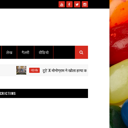
लेख
गैलरी
वीडियो
टूटे 'A' मोनोग्राम ने खोला हत्या का राज: हाईवा से कुचलकर सड़क हादसा द
गोटेगाँव
CRICTIMS