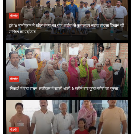
गोटेगाँव
टूटे 'A' मोनोग्राम ने खोला हत्या का राज: हाईवा से कुचलकर सड़क हादसा दिखाने की
साजिश का पर्दाफाश
गोटेगाँव
"रिकॉर्ड में बंटा राशन, हकीकत में खाली थाली; 5 महीने बाद फूटा गरीबों का गुस्सा"
गोटेगाँव