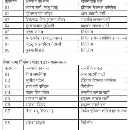
क्रमांक
अभ्यर्थी
का
नाम
राजनैतिक
दल
(
)
01
संजय
शर्मा
संजू
भैया
इंडियन
नेशनल
कांग्रेस
02
प्रेमनारायण
कौरव
आम
आदमी
पार्टी
(
)
03
विश्वनाथ
सिंह
मुलाम
भैया
भारतीय
जनता
पार्टी
04
कुन्दनलाल
सूर्यवंशी
बहुजन
समाज
पार्टी
05
नरेश
जाटव
निर्दलीय
(
)
06
चन्द्रमोहन
बबलू
कहार
निर्बल
इंडियन
शोषित
हमारा
अपन
07
बिट्टू
सिंह
कौरव
नेताजी
निर्दलीय
08
मुकेश
मिश्रा
निर्दलीय
121-
-​
विधानसभा
निर्वाचन
क्षेत्र
गाडरवारा
क्रमांक
अभ्यर्थी
का
नाम
राजनैतिक
दल
01
रीना
लमानिया
आम
आदमी
पार्टी
02
सुनीता
पटैल
इंडियन
नेशनल
कांग्रेस
03
आर्य
रवि
परिहार
निर्दलीय
04
गौतम
सिंह
पटैल
भारतीय
जनता
पार्टी
05
राजाराम
बघेल
बहुजन
समाज
पार्टी
06
राजेश
परिहार
बहुजन
संघर्ष
दल
07
(
)
छैला
बाबु
तेजराम
निर्बल
इंडियन
शोषित
हमारा
आम
08
राकेश
चौकसे
निर्दलीय