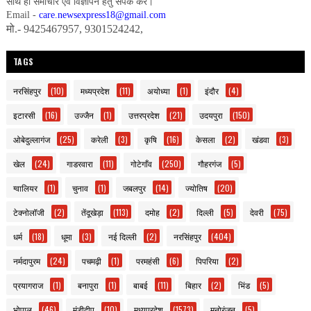
साथ ही समाचार एवं विज्ञापन हेतु संपर्क करें।
Email -
care.newsexpress18@gmail.com
मो.- 9425467957, 9301524242,
TAGS
नरसिंहपुर
(10)
मध्यप्रदेश
(11)
अयोध्या
(1)
इंदौर
(4)
इटारसी
(16)
उज्जैन
(1)
उत्तरप्रदेश
(21)
उदयपुरा
(150)
ओबेदुल्लागंज
(25)
करेली
(3)
कृषि
(16)
केसला
(2)
खंडवा
(3)
खेल
(24)
गाडरवारा
(11)
गोटेगाँव
(250)
गौहरगंज
(5)
ग्वालियर
(1)
चुनाव
(1)
जबलपुर
(14)
ज्योतिष
(20)
टेक्नोलॉजी
(2)
तेंदूखेड़ा
(113)
दमोह
(2)
दिल्ली
(5)
देवरी
(75)
धर्म
(18)
धूमा
(3)
नई दिल्ली
(2)
नरसिंहपुर
(404)
नर्मदापुरम
(24)
पचमढ़ी
(1)
परमहंसी
(6)
पिपरिया
(2)
प्रयागराज
(1)
बनापुरा
(1)
बाबई
(11)
बिहार
(2)
भिंड
(5)
भोपाल
(46)
मंडीदीप
(10)
मध्यप्रदेश
(1573)
मनोरंजन
(5)