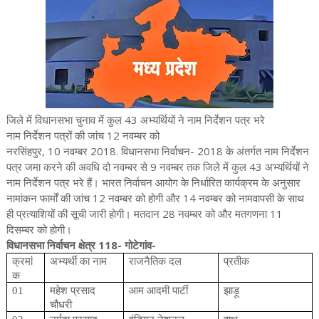
43
जिले
में
विधानसभा
चुनाव
में
कुल
अभ्यर्थियों
ने
नाम
निर्देशन
पत्र
भरे
12
नाम
निर्देशन
पत्रों
की
जांच
नवम्बर
को
, 10
2018.
- 2018
नरसिंहपुर
नवम्बर
विधानसभा
निर्वाचन
के
अंतर्गत
नाम
निर्देशन
9
43
पत्र
जमा
करने
की
अवधि
दो
नवम्बर
से
नवम्बर
तक
जिले
में
कुल
अभ्यर्थियों
ने
नाम
निर्देशन
पत्र
भरे
हैं।
भारत
निर्वाचन
आयोग
के
निर्धारित
कार्यक्रम
के
अनुसार
12
14
नामांकन
फार्मों
की
जांच
नवम्बर
को
होगी
और
नवम्बर
को
नामवापसी
के
साथ
28
11
ही
प्रत्याशियों
की
सूची
जारी
होगी।
मतदान
नवम्बर
को
और
मतगणना
दिसम्बर
को
होगी।
118-
-
विधानसभा
निर्वाचन
क्षेत्र
गोटेगांव
क्रमां
अभ्यर्थी
का
नाम
राजनैतिक
दल
प्रतीक
क
01
महेश
प्रसाद
आम
आदमी
पार्टी
झाड़ू
चौधरी