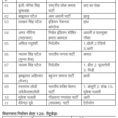
.
01
इंजी
योगेश
सिंह
राष्ट्रीय
लोक
समता
छत
का
पंखा
कुशवाहा
पार्टी
02
बाबूलाल
पटैल
आम
आदमी
पार्टी
झाड़ू
03
लाखन
सिंह
पटैल
इंडियन
नेशनल
हाथ
कांग्रेस
04
अमर
नौरिया
निर्बल
इंडियन
शोषित
आदमी
व
पालयुक्त
(
)
पत्रकार
हमारा
आमदल
नौका
1.
2.
05
अमिता
रघुवंशी
निर्दलीय
डोली
रेडियो
3.
आरी
06
जालम
सिंह
पटैल
भारतीय
जनता
पार्टी
कमल
(
)
मुन्ना
भैया
1.
2.
07
जालम
सिंह
पटैल
निर्दलीय
हीरा
फूलगोभी
3.
भिंडी
08
झब्बूलाल
अहिरवार
बहुजन
समाज
पार्टी
हाथी
(
)
मेजर
1.
2.
10.
09
मस्तराम
लोधी
भारतीय
शक्ति
चेतना
बांसुरी
शंख
उर्फकैलाशलोधी
पार्टी
मुकेश
भलावी
10
मुकेश भलावी
गोंडवाना
गणतंत्र
पार्टी
आरी
(
)
11
देवेन्द्र
दुबे
सपाक्स
पार्टी
ऐरोप्लेन
120-
-
विधानसभा
निर्वाचन
क्षेत्र
तेंदूखेड़ा