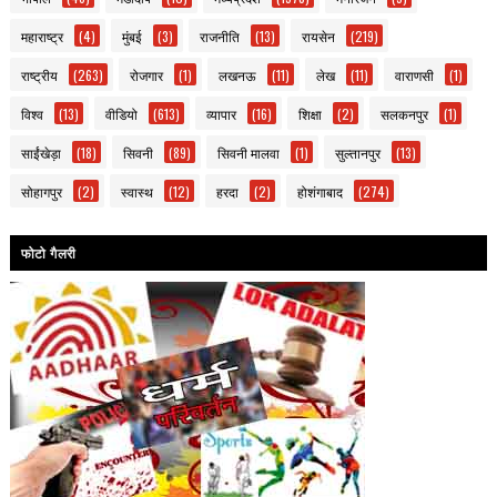
महाराष्ट्र
(4)
मुंबई
(3)
राजनीति
(13)
रायसेन
(219)
राष्ट्रीय
(263)
रोजगार
(1)
लखनऊ
(11)
लेख
(11)
वाराणसी
(1)
विश्व
(13)
वीडियो
(613)
व्यापार
(16)
शिक्षा
(2)
सलकनपुर
(1)
साईंखेड़ा
(18)
सिवनी
(89)
सिवनी मालवा
(1)
सुल्तानपुर
(13)
सोहागपुर
(2)
स्वास्थ
(12)
हरदा
(2)
होशंगाबाद
(274)
फोटो गैलरी