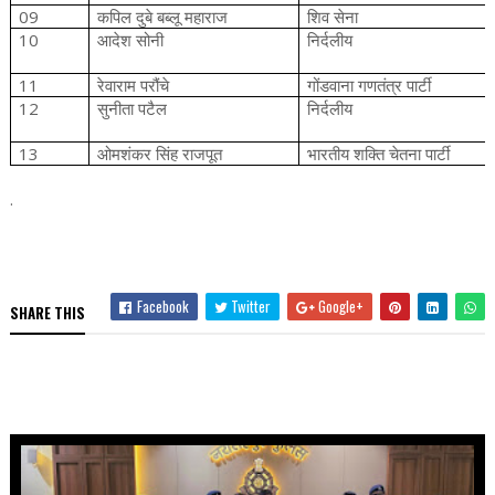
09
कपिल
दुबे
बब्लू
महाराज
शिव
सेना
10
आदेश
सोनी
निर्दलीय
11
रेवाराम
परौंचे
गोंडवाना
गणतंत्र
पार्टी
12
सुनीता
पटैल
निर्दलीय
13
ओमशंकर
सिंह
राजपूत
भारतीय
शक्ति
चेतना
पार्टी
.
Facebook
Twitter
Google+
SHARE THIS