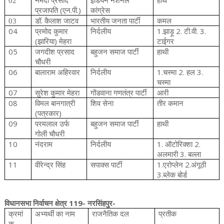
02
नर्मदा
प्रसाद
इंडियन
नेशनल
हाथ
(
.
.)
प्रजापति
एन
पी
कांग्रेस
.
03
डॉ
कैलाश
जाटव
भारतीय
जनता
पार्टी
कमल
04
1.
2.
.
. 3.
प्रमोद
कुमार
निर्दलीय
झाड़ू
टी
वी
(
)
झारिया
मेहरा
टाईगर
05
जगदीश
प्रसाद
बहुजन
समाज
पार्टी
हाथी
चौधरी
06
1.
2.
3.
बालाराम
अहिरवार
निर्दलीय
चस्मा
हल
चस्मा
07
सुरेश
कुमार
मेहरा
गोंडवाना
गणतंत्र
पार्टी
आरी
08
विमल
बानगात्री
शिव
सेना
तीर
कमान
(
)
पत्रकार
09
परमलाल
उर्फ
बहुजन
समाज
पार्टी
हाथी
गोली
चौधरी
10
1.
2.
नंदराम
निर्दलीय
ऑटोरिक्शा
3.
अलमारी
बल्ला
11
1.
2.
वीरेन्द्र
सिंह
सपाक्स
पार्टी
एरोप्लेन
अंगूठी
3.
ब्लेक
बोर्ड
119-
-​
विधानसभा
निर्वाचन
क्षेत्र
नरसिंहपुर
क्रमां
अभ्यर्थी
का
नाम
राजनैतिक
दल
प्रतीक
क