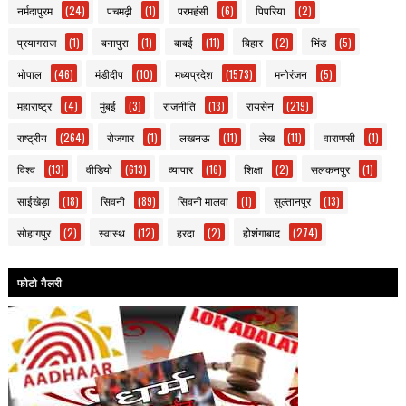
नर्मदापुरम
(24)
पचमढ़ी
(1)
परमहंसी
(6)
पिपरिया
(2)
प्रयागराज
(1)
बनापुरा
(1)
बाबई
(11)
बिहार
(2)
भिंड
(5)
भोपाल
(46)
मंडीदीप
(10)
मध्यप्रदेश
(1573)
मनोरंजन
(5)
महाराष्ट्र
(4)
मुंबई
(3)
राजनीति
(13)
रायसेन
(219)
राष्ट्रीय
(264)
रोजगार
(1)
लखनऊ
(11)
लेख
(11)
वाराणसी
(1)
विश्व
(13)
वीडियो
(613)
व्यापार
(16)
शिक्षा
(2)
सलकनपुर
(1)
साईंखेड़ा
(18)
सिवनी
(89)
सिवनी मालवा
(1)
सुल्तानपुर
(13)
सोहागपुर
(2)
स्वास्थ
(12)
हरदा
(2)
होशंगाबाद
(274)
फोटो गैलरी