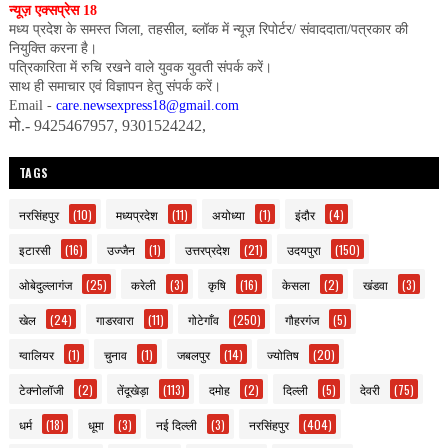
न्यूज़ एक्सप्रेस 18
मध्य प्रदेश के समस्त जिला, तहसील, ब्लॉक में न्यूज़ रिपोर्टर/ संवाददाता/पत्रकार की
नियुक्ति करना है।
पत्रिकारिता में रुचि रखने वाले युवक युवती संपर्क करें।
साथ ही समाचार एवं विज्ञापन हेतु संपर्क करें।
Email -
care.newsexpress18@gmail.com
मो.- 9425467957, 9301524242,
TAGS
नरसिंहपुर
(10)
मध्यप्रदेश
(11)
अयोध्या
(1)
इंदौर
(4)
इटारसी
(16)
उज्जैन
(1)
उत्तरप्रदेश
(21)
उदयपुरा
(150)
ओबेदुल्लागंज
(25)
करेली
(3)
कृषि
(16)
केसला
(2)
खंडवा
(3)
खेल
(24)
गाडरवारा
(11)
गोटेगाँव
(250)
गौहरगंज
(5)
ग्वालियर
(1)
चुनाव
(1)
जबलपुर
(14)
ज्योतिष
(20)
टेक्नोलॉजी
(2)
तेंदूखेड़ा
(113)
दमोह
(2)
दिल्ली
(5)
देवरी
(75)
धर्म
(18)
धूमा
(3)
नई दिल्ली
(3)
नरसिंहपुर
(404)