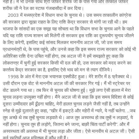
नहीं है। मैं भी उनके साथ श्री जाफर शरीफ जी के पास गया और तत्काल जाफर
शरीफ जी ने रेल का स्टाफ गंजबासौदा में कर दिया।
2003 में मध्यप्रदेश में विधान सभा के चुनाव थे। उस समय तत्कालीन कांग्रेस
की सरकार द्वारा सूखा राहत के लिए राशि केंद्र सरकार से मांगी जा रही थी। हम
भाजपा के सांसदों का एक समूह यह सोचता था कि विधान सभा के चुनाव आने के पहले
यदि यह राशि राज्य शासन को मिलेगी तो सरकार इस राशि का दुरूपयोग चुनाव जीतने
के लिए करेगी, इसलिए कई सांसद मिलकर माननीय अटल जी, जो उस समय
प्रधानमंत्री थे, के पास पहुंचे, और उनसे कहा कि इस समय राज्य सरकार को कोई भी
अतिरिक्त राशि देना उचित नहीं होगा, तब अटल जी ने हमें समझाते हुए कहा कि
लोकतन्त्र में चुनी हुई सरकार किसी भी दल की हो, उस सरकार को मदद करने का
कर्त्‍तव्‍य केंद्र सरकार का है, इसलिए ऐसे भाव को मन से त्याग दीजिये।
1998 के अंत में मेरा एक भयानक एक्सीडेंट हुआ। मेरे शरीर में 8 फ्रैक्चर थे।
उसी दौरान एक वोट से माननीय अटल जी की सरकार गिर गई। मैं भी स्ट्रेचर पर
वोट डालने गया था। तब फिर से चुनाव की घोषणा हुई। मुझे लगा ऐसी हालत में मेरा
चुनाव लड़ना उपयुक्त नहीं होगा। मैंने अटल जी से कहा कि इस समय विदिशा से कोई
दूसरा उम्मीदवार हमें ढूँढना चाहिए, मेरी हालत चुनाव लड़ने जैसी नहीं है, तब उन्होंने
स्नेह से मुझे दुलारते हुए कहा, “खीर में इकट्ठे और महेरी में न्यारे, ये नहीं चलेगा. ...जब
तुम अच्छे थे तब तुम्हें चुनाव लड़वाते थे। आज तुम अस्वस्थ हो तब तुम्हें न लड़वाएं, ये
नहीं होगा। चुनाव तुम ही लड़ोगे, जितना बने जाना, बाक़ी चिंता पार्टी करेगी”. और मैं
अस्वस्थता की अवस्था में भी चुनाव लड़ा और जीता। ऐसे मानवीय थे अटल जी। ऎसी
कई स्मृतियाँ आज मस्तिष्क में कौंध रही हैं।