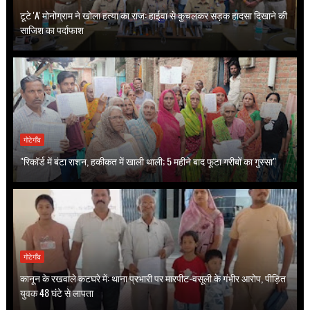
टूटे 'A' मोनोग्राम ने खोला हत्या का राज: हाईवा से कुचलकर सड़क हादसा दिखाने की
साजिश का पर्दाफाश
गोटेगाँव
"रिकॉर्ड में बंटा राशन, हकीकत में खाली थाली; 5 महीने बाद फूटा गरीबों का गुस्सा"
गोटेगाँव
कानून के रखवाले कटघरे में: थाना प्रभारी पर मारपीट-वसूली के गंभीर आरोप, पीड़ित
युवक 48 घंटे से लापता