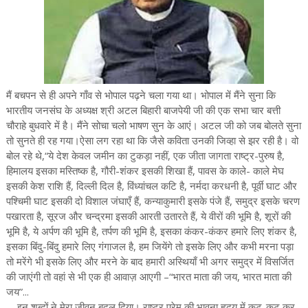
मैं बचपन से ही अपने गाँव से भोपाल पढ़ने चला गया था। भोपाल में मैंने सुना कि
भारतीय जनसंघ के अध्यक्ष श्री अटल बिहारी बाजपेयी जी की एक सभा चार बत्ती
चौराहे बुधवारे में है। मैंने सोचा चलो भाषण सुन के आएं। अटल जी को जब बोलते सुना
तो सुनते ही रह गया।ऐसा लग रहा था कि जैसे कविता उनकी जिव्हा से झर रही है। वो
बोल रहे थे,“ये देश केवल जमीन का टुकड़ा नहीं, एक जीता जागता राष्ट्र-पुरुष है,
हिमालय इसका मस्तिष्क है, गौरी-शंकर इसकी शिखा हैं, पावस के काले- काले मेघ
इसकी केश राशि हैं, दिल्ली दिल है, विंध्यांचल कटि है, नर्मदा करधनी है, पूर्वी घाट और
पश्चिमी घाट इसकी दो विशाल जंघाएँ हैं, कन्याकुमारी इसके पंजे हैं, समुद्र इसके चरण
पखारता है, सूरज और चन्द्रमा इसकी आरती उतारते हैं, ये वीरों की भूमि है, शूरों की
भूमि है, ये अर्पण की भूमि है, तर्पण की भूमि है, इसका कंकर-कंकर हमारे लिए शंकर है,
इसका बिंदु-बिंदु हमारे लिए गंगाजल है, हम जियेंगे तो इसके लिए और कभी मरना पड़ा
तो मरेंगे भी इसके लिए और मरने के बाद हमारी अस्थियाँ भी अगर समुद्र में विसर्जित
की जाएंगी तो वहां से भी एक ही आवाज़ आएगी –“भारत माता की जय, भारत माता की
जय”...
इन शब्दों ने मेरा जीवन बदल दिया। राष्ट्र प्रेम की भावना हृदय में कूट-कूट कर