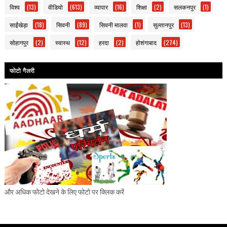
विश्व
(13)
वीडियो
(613)
व्यापार
(16)
शिक्षा
(2)
सलकनपुर
(1)
साईंखेड़ा
(18)
सिवनी
(89)
सिवनी मालवा
(1)
सुल्तानपुर
(13)
सोहागपुर
(2)
स्वास्थ
(12)
हरदा
(2)
होशंगाबाद
(274)
फोटो गैलरी
और अधिक फोटो देखने के लिए फोटो पर क्लिक करें