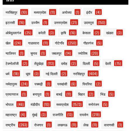
नरसिंहपुर
(10)
मध्यप्रदेश
(11)
अयोध्या
(1)
इंदौर
(4)
इटारसी
(16)
उज्जैन
(1)
उत्तरप्रदेश
(21)
उदयपुरा
(150)
ओबेदुल्लागंज
(25)
करेली
(3)
कृषि
(16)
केसला
(2)
खंडवा
(3)
खेल
(24)
गाडरवारा
(11)
गोटेगाँव
(250)
गौहरगंज
(5)
ग्वालियर
(1)
चुनाव
(1)
जबलपुर
(14)
ज्योतिष
(20)
टेक्नोलॉजी
(2)
तेंदूखेड़ा
(113)
दमोह
(2)
दिल्ली
(5)
देवरी
(75)
धर्म
(18)
धूमा
(3)
नई दिल्ली
(2)
नरसिंहपुर
(404)
नर्मदापुरम
(24)
पचमढ़ी
(1)
परमहंसी
(6)
पिपरिया
(2)
प्रयागराज
(1)
बनापुरा
(1)
बाबई
(11)
बिहार
(2)
भिंड
(5)
भोपाल
(46)
मंडीदीप
(10)
मध्यप्रदेश
(1573)
मनोरंजन
(5)
महाराष्ट्र
(4)
मुंबई
(3)
राजनीति
(13)
रायसेन
(219)
राष्ट्रीय
(263)
रोजगार
(1)
लखनऊ
(11)
लेख
(11)
वाराणसी
(1)