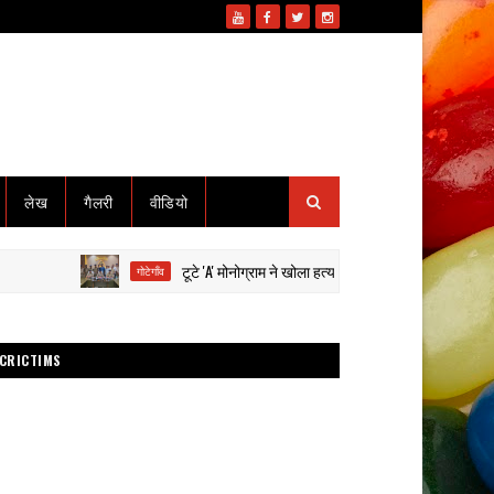
लेख
गैलरी
वीडियो
टूटे 'A' मोनोग्राम ने खोला हत्या का राज: हाईवा से कुचलकर सड़क हादस
गोटेगाँव
CRICTIMS