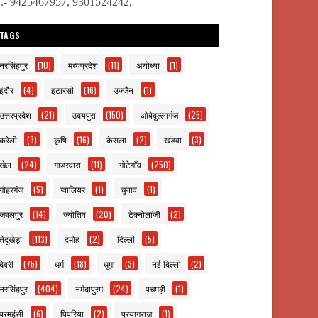
ो.- 9425467957, 9301524242,
TAGS
नरसिंहपुर
(10)
मध्यप्रदेश
(11)
अयोध्या
(1)
इंदौर
(4)
इटारसी
(16)
उज्जैन
(1)
उत्तरप्रदेश
(21)
उदयपुरा
(150)
ओबेदुल्लागंज
(25)
करेली
(3)
कृषि
(16)
केसला
(2)
खंडवा
(3)
खेल
(24)
गाडरवारा
(11)
गोटेगाँव
(250)
गौहरगंज
(5)
ग्वालियर
(1)
चुनाव
(1)
जबलपुर
(14)
ज्योतिष
(20)
टेक्नोलॉजी
(2)
तेंदूखेड़ा
(113)
दमोह
(2)
दिल्ली
(5)
देवरी
(75)
धर्म
(18)
धूमा
(3)
नई दिल्ली
(2)
नरसिंहपुर
(404)
नर्मदापुरम
(24)
पचमढ़ी
(1)
परमहंसी
(6)
पिपरिया
(2)
प्रयागराज
(1)