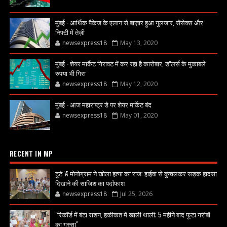
मुंबई - आर्थिक पैकेज के एलान से बाज़ार हुआ गुलजार, सेंसेक्स और
निफ्टी में तेज़ी
newsexpress18
May 13, 2020
मुंबई - शेयर मार्केट गिरावट में कर रहा है कारोबार, डॉलर्स के मुकाबले
रुपया भी गिरा
newsexpress18
May 12, 2020
मुंबई - आज महाराष्ट्र डे पर शेयर मार्केट बंद
newsexpress18
May 01, 2020
RECENT IN MP
टूटे 'A' मोनोग्राम ने खोला हत्या का राज: हाईवा से कुचलकर सड़क हादसा
दिखाने की साजिश का पर्दाफाश
newsexpress18
Jul 25, 2026
"रिकॉर्ड में बंटा राशन, हकीकत में खाली थाली; 5 महीने बाद फूटा गरीबों
का गुस्सा"