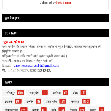
Delivered by
FeedBurner
कुल पेज दृश्य
CONTACT
न्यूज़ एक्सप्रेस 18
मध्य प्रदेश के समस्त जिला, तहसील, ब्लॉक में न्यूज़ रिपोर्टर/ संवाददाता/पत्रकार की
नियुक्ति करना है।
पत्रिकारिता में रुचि रखने वाले युवक युवती संपर्क करें।
साथ ही समाचार एवं विज्ञापन हेतु संपर्क करें।
Email -
care.newsexpress18@gmail.com
मो.- 9425467957, 9301524242,
TAGS
नरसिंहपुर
(10)
मध्यप्रदेश
(11)
अयोध्या
(1)
इंदौर
(4)
इटारसी
(16)
उज्जैन
(1)
उत्तरप्रदेश
(21)
उदयपुरा
(150)
ओबेदुल्लागंज
(25)
करेली
(3)
कृषि
(16)
केसला
(2)
खंडवा
(3)