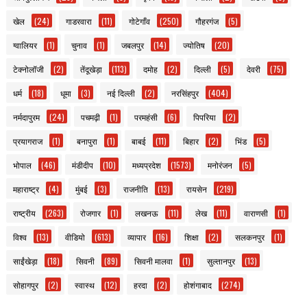
खेल
(24)
गाडरवारा
(11)
गोटेगाँव
(250)
गौहरगंज
(5)
ग्वालियर
(1)
चुनाव
(1)
जबलपुर
(14)
ज्योतिष
(20)
टेक्नोलॉजी
(2)
तेंदूखेड़ा
(113)
दमोह
(2)
दिल्ली
(5)
देवरी
(75)
धर्म
(18)
धूमा
(3)
नई दिल्ली
(2)
नरसिंहपुर
(404)
नर्मदापुरम
(24)
पचमढ़ी
(1)
परमहंसी
(6)
पिपरिया
(2)
प्रयागराज
(1)
बनापुरा
(1)
बाबई
(11)
बिहार
(2)
भिंड
(5)
भोपाल
(46)
मंडीदीप
(10)
मध्यप्रदेश
(1573)
मनोरंजन
(5)
महाराष्ट्र
(4)
मुंबई
(3)
राजनीति
(13)
रायसेन
(219)
राष्ट्रीय
(263)
रोजगार
(1)
लखनऊ
(11)
लेख
(11)
वाराणसी
(1)
विश्व
(13)
वीडियो
(613)
व्यापार
(16)
शिक्षा
(2)
सलकनपुर
(1)
साईंखेड़ा
(18)
सिवनी
(89)
सिवनी मालवा
(1)
सुल्तानपुर
(13)
सोहागपुर
(2)
स्वास्थ
(12)
हरदा
(2)
होशंगाबाद
(274)