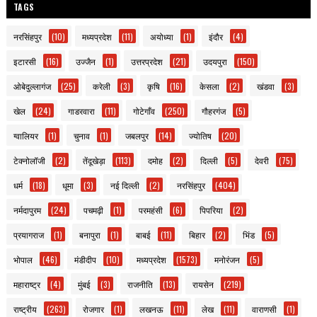
TAGS
नरसिंहपुर
(10)
मध्यप्रदेश
(11)
अयोध्या
(1)
इंदौर
(4)
इटारसी
(16)
उज्जैन
(1)
उत्तरप्रदेश
(21)
उदयपुरा
(150)
ओबेदुल्लागंज
(25)
करेली
(3)
कृषि
(16)
केसला
(2)
खंडवा
(3)
खेल
(24)
गाडरवारा
(11)
गोटेगाँव
(250)
गौहरगंज
(5)
ग्वालियर
(1)
चुनाव
(1)
जबलपुर
(14)
ज्योतिष
(20)
टेक्नोलॉजी
(2)
तेंदूखेड़ा
(113)
दमोह
(2)
दिल्ली
(5)
देवरी
(75)
धर्म
(18)
धूमा
(3)
नई दिल्ली
(2)
नरसिंहपुर
(404)
नर्मदापुरम
(24)
पचमढ़ी
(1)
परमहंसी
(6)
पिपरिया
(2)
प्रयागराज
(1)
बनापुरा
(1)
बाबई
(11)
बिहार
(2)
भिंड
(5)
भोपाल
(46)
मंडीदीप
(10)
मध्यप्रदेश
(1573)
मनोरंजन
(5)
महाराष्ट्र
(4)
मुंबई
(3)
राजनीति
(13)
रायसेन
(219)
राष्ट्रीय
(263)
रोजगार
(1)
लखनऊ
(11)
लेख
(11)
वाराणसी
(1)