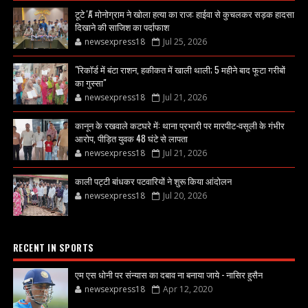
टूटे 'A' मोनोग्राम ने खोला हत्या का राज: हाईवा से कुचलकर सड़क हादसा
दिखाने की साजिश का पर्दाफाश
newsexpress18
Jul 25, 2026
"रिकॉर्ड में बंटा राशन, हकीकत में खाली थाली; 5 महीने बाद फूटा गरीबों
का गुस्सा"
newsexpress18
Jul 21, 2026
कानून के रखवाले कटघरे में: थाना प्रभारी पर मारपीट-वसूली के गंभीर
आरोप, पीड़ित युवक 48 घंटे से लापता
newsexpress18
Jul 21, 2026
काली पट्टी बांधकर पटवारियों ने शुरू किया आंदोलन
newsexpress18
Jul 20, 2026
RECENT IN SPORTS
एम एस धोनी पर संन्यास का दबाव ना बनाया जाये - नासिर हुसैन
newsexpress18
Apr 12, 2020