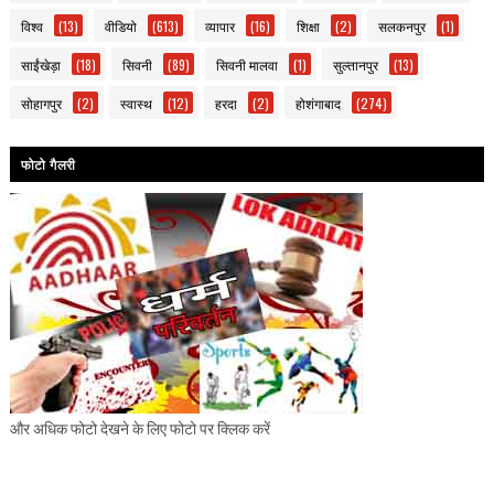
विश्व
(13)
वीडियो
(613)
व्यापार
(16)
शिक्षा
(2)
सलकनपुर
(1)
साईंखेड़ा
(18)
सिवनी
(89)
सिवनी मालवा
(1)
सुल्तानपुर
(13)
सोहागपुर
(2)
स्वास्थ
(12)
हरदा
(2)
होशंगाबाद
(274)
फोटो गैलरी
और अधिक फोटो देखने के लिए फोटो पर क्लिक करें