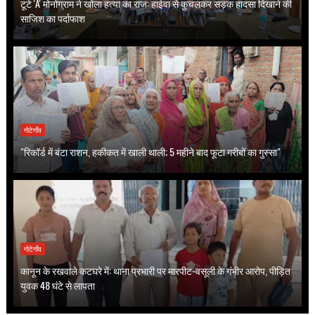
टूटे 'A' मोनोग्राम ने खोला हत्या का राज: हाईवा से कुचलकर सड़क हादसा दिखाने की
साजिश का पर्दाफाश
गोटेगाँव
"रिकॉर्ड में बंटा राशन, हकीकत में खाली थाली; 5 महीने बाद फूटा गरीबों का गुस्सा"
गोटेगाँव
कानून के रखवाले कटघरे में: थाना प्रभारी पर मारपीट-वसूली के गंभीर आरोप, पीड़ित
युवक 48 घंटे से लापता