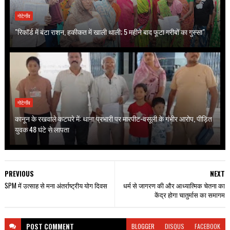
गोटेगाँव
"रिकॉर्ड में बंटा राशन, हकीकत में खाली थाली; 5 महीने बाद फूटा गरीबों का गुस्सा"
गोटेगाँव
कानून के रखवाले कटघरे में: थाना प्रभारी पर मारपीट-वसूली के गंभीर आरोप, पीड़ित
युवक 48 घंटे से लापता
PREVIOUS
NEXT
SPM में उत्साह से मना अंतर्राष्ट्रीय योग दिवस
धर्म से जागरण की और आध्यात्मिक चेतना का
केंद्र होगा चातुर्मास का समागम
POST
COMMENT
BLOGGER
DISQUS
FACEBOOK