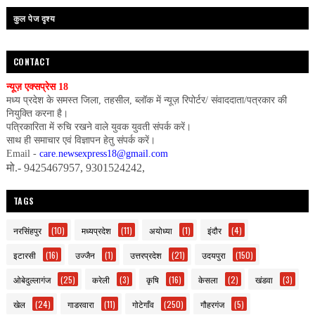
कुल पेज दृश्य
CONTACT
न्यूज़ एक्सप्रेस 18
मध्य प्रदेश के समस्त जिला, तहसील, ब्लॉक में न्यूज़ रिपोर्टर/ संवाददाता/पत्रकार की
नियुक्ति करना है।
पत्रिकारिता में रुचि रखने वाले युवक युवती संपर्क करें।
साथ ही समाचार एवं विज्ञापन हेतु संपर्क करें।
Email -
care.newsexpress18@gmail.com
मो.- 9425467957, 9301524242,
TAGS
नरसिंहपुर
(10)
मध्यप्रदेश
(11)
अयोध्या
(1)
इंदौर
(4)
इटारसी
(16)
उज्जैन
(1)
उत्तरप्रदेश
(21)
उदयपुरा
(150)
ओबेदुल्लागंज
(25)
करेली
(3)
कृषि
(16)
केसला
(2)
खंडवा
(3)
खेल
(24)
गाडरवारा
(11)
गोटेगाँव
(250)
गौहरगंज
(5)