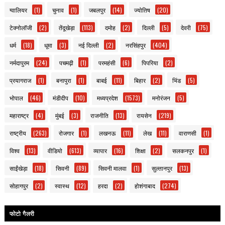
ग्वालियर
(1)
चुनाव
(1)
जबलपुर
(14)
ज्योतिष
(20)
टेक्नोलॉजी
(2)
तेंदूखेड़ा
(113)
दमोह
(2)
दिल्ली
(5)
देवरी
(75)
धर्म
(18)
धूमा
(3)
नई दिल्ली
(2)
नरसिंहपुर
(404)
नर्मदापुरम
(24)
पचमढ़ी
(1)
परमहंसी
(6)
पिपरिया
(2)
प्रयागराज
(1)
बनापुरा
(1)
बाबई
(11)
बिहार
(2)
भिंड
(5)
भोपाल
(46)
मंडीदीप
(10)
मध्यप्रदेश
(1573)
मनोरंजन
(5)
महाराष्ट्र
(4)
मुंबई
(3)
राजनीति
(13)
रायसेन
(219)
राष्ट्रीय
(263)
रोजगार
(1)
लखनऊ
(11)
लेख
(11)
वाराणसी
(1)
विश्व
(13)
वीडियो
(613)
व्यापार
(16)
शिक्षा
(2)
सलकनपुर
(1)
साईंखेड़ा
(18)
सिवनी
(89)
सिवनी मालवा
(1)
सुल्तानपुर
(13)
सोहागपुर
(2)
स्वास्थ
(12)
हरदा
(2)
होशंगाबाद
(274)
फोटो गैलरी