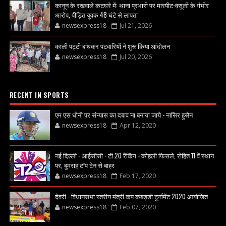
कानून के रखवाले कटघरे में: थाना प्रभारी पर मारपीट-वसूली के गंभीर
आरोप, पीड़ित युवक 48 घंटे से लापता
newsexpress18
Jul 21, 2026
काली पट्टी बांधकर पटवारियों ने शुरू किया आंदोलन
newsexpress18
Jul 20, 2026
RECENT IN SPORTS
एम एस धोनी पर संन्यास का दबाव ना बनाया जाये - नासिर हुसैन
newsexpress18
Apr 12, 2020
नई दिल्ली - आईसीसी - टी 20 रैंकिंग - कोहली फिसले, रोहित 11 वें स्थान
पर, बुमराह टॉप टेन से बाहर
newsexpress18
Feb 17, 2020
देवरी - विधानसभा स्तरीय मंत्री कप कबड्डी टूर्नामेंट 2020 आयोजित
newsexpress18
Feb 07, 2020