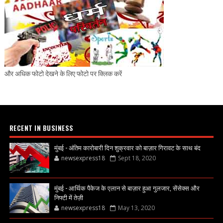
और अधिक फोटो देखने के लिए फोटो पर क्लिक करें
RECENT IN BUSINESS
मुंबई - अंतिम कारोबारी दिन शुक्रवार को बाज़ार गिरावट के साथ बंद
newsexpress18
Sept 18, 2020
मुंबई - आर्थिक पैकेज के एलान से बाज़ार हुआ गुलजार, सेंसेक्स और
निफ्टी में तेज़ी
newsexpress18
May 13, 2020