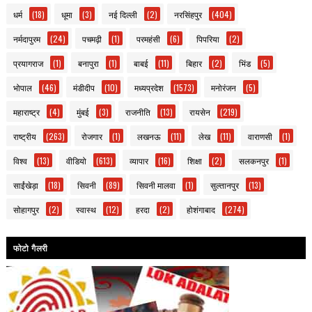
धर्म
(18)
धूमा
(3)
नई दिल्ली
(2)
नरसिंहपुर
(404)
नर्मदापुरम
(24)
पचमढ़ी
(1)
परमहंसी
(6)
पिपरिया
(2)
प्रयागराज
(1)
बनापुरा
(1)
बाबई
(11)
बिहार
(2)
भिंड
(5)
भोपाल
(46)
मंडीदीप
(10)
मध्यप्रदेश
(1573)
मनोरंजन
(5)
महाराष्ट्र
(4)
मुंबई
(3)
राजनीति
(13)
रायसेन
(219)
राष्ट्रीय
(263)
रोजगार
(1)
लखनऊ
(11)
लेख
(11)
वाराणसी
(1)
विश्व
(13)
वीडियो
(613)
व्यापार
(16)
शिक्षा
(2)
सलकनपुर
(1)
साईंखेड़ा
(18)
सिवनी
(89)
सिवनी मालवा
(1)
सुल्तानपुर
(13)
सोहागपुर
(2)
स्वास्थ
(12)
हरदा
(2)
होशंगाबाद
(274)
फोटो गैलरी