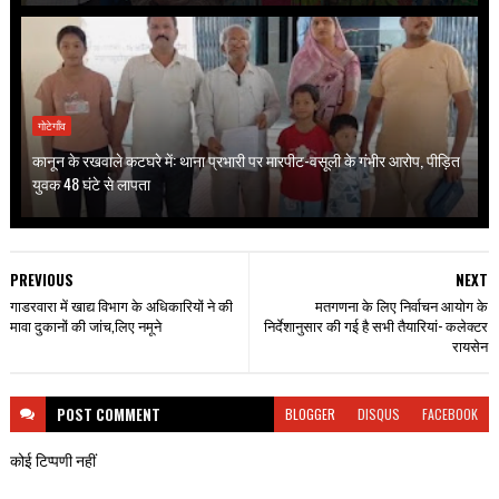
गोटेगाँव
कानून के रखवाले कटघरे में: थाना प्रभारी पर मारपीट-वसूली के गंभीर आरोप, पीड़ित
युवक 48 घंटे से लापता
PREVIOUS
NEXT
गाडरवारा में खाद्य विभाग के अधिकारियों ने की
मतगणना के लिए निर्वाचन आयोग के
मावा दुकानों की जांच,लिए नमूने
निर्देशानुसार की गई है सभी तैयारियां- कलेक्टर
रायसेन
POST
COMMENT
BLOGGER
DISQUS
FACEBOOK
कोई टिप्पणी नहीं