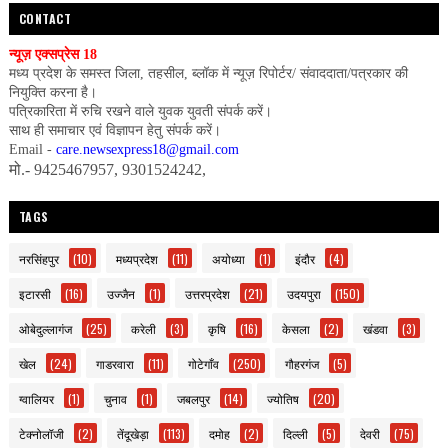
CONTACT
न्यूज़ एक्सप्रेस 18
मध्य प्रदेश के समस्त जिला, तहसील, ब्लॉक में न्यूज़ रिपोर्टर/ संवाददाता/पत्रकार की
नियुक्ति करना है।
पत्रिकारिता में रुचि रखने वाले युवक युवती संपर्क करें।
साथ ही समाचार एवं विज्ञापन हेतु संपर्क करें।
Email -
care.newsexpress18@gmail.com
मो.- 9425467957, 9301524242,
TAGS
नरसिंहपुर
(10)
मध्यप्रदेश
(11)
अयोध्या
(1)
इंदौर
(4)
इटारसी
(16)
उज्जैन
(1)
उत्तरप्रदेश
(21)
उदयपुरा
(150)
ओबेदुल्लागंज
(25)
करेली
(3)
कृषि
(16)
केसला
(2)
खंडवा
(3)
खेल
(24)
गाडरवारा
(11)
गोटेगाँव
(250)
गौहरगंज
(5)
ग्वालियर
(1)
चुनाव
(1)
जबलपुर
(14)
ज्योतिष
(20)
टेक्नोलॉजी
(2)
तेंदूखेड़ा
(113)
दमोह
(2)
दिल्ली
(5)
देवरी
(75)