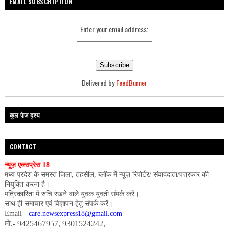
EMAIL SUBSCRIPTION
Enter your email address:
Delivered by
FeedBurner
कुल पेज दृश्य
CONTACT
न्यूज़ एक्सप्रेस 18
मध्य प्रदेश के समस्त जिला, तहसील, ब्लॉक में न्यूज़ रिपोर्टर/ संवाददाता/पत्रकार की
नियुक्ति करना है।
पत्रिकारिता में रुचि रखने वाले युवक युवती संपर्क करें।
साथ ही समाचार एवं विज्ञापन हेतु संपर्क करें।
Email -
care.newsexpress18@gmail.com
मो.- 9425467957, 9301524242,