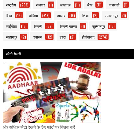
राष्ट्रीय
(263)
रोजगार
(1)
लखनऊ
(11)
लेख
(11)
वाराणसी
(1)
विश्व
(13)
वीडियो
(613)
व्यापार
(16)
शिक्षा
(2)
सलकनपुर
(1)
साईंखेड़ा
(18)
सिवनी
(89)
सिवनी मालवा
(1)
सुल्तानपुर
(13)
सोहागपुर
(2)
स्वास्थ
(12)
हरदा
(2)
होशंगाबाद
(274)
फोटो गैलरी
और अधिक फोटो देखने के लिए फोटो पर क्लिक करें