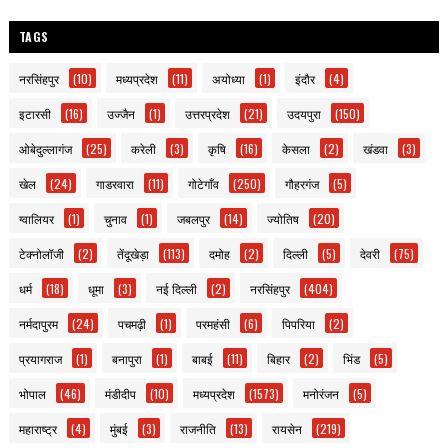
TAGS
नरसिंहपुर
(10)
मध्यप्रदेश
(11)
अयोध्या
(1)
इंदौर
(4)
इटारसी
(16)
उज्जैन
(1)
उत्तरप्रदेश
(21)
उदयपुरा
(150)
ओबेदुल्लागंज
(25)
करेली
(3)
कृषि
(16)
केसला
(2)
खंडवा
(3)
खेल
(24)
गाडरवारा
(11)
गोटेगाँव
(250)
गौहरगंज
(5)
ग्वालियर
(1)
चुनाव
(1)
जबलपुर
(14)
ज्योतिष
(20)
टेक्नोलॉजी
(2)
तेंदूखेड़ा
(113)
दमोह
(2)
दिल्ली
(5)
देवरी
(75)
धर्म
(18)
धूमा
(3)
नई दिल्ली
(2)
नरसिंहपुर
(404)
नर्मदापुरम
(24)
पचमढ़ी
(1)
परमहंसी
(6)
पिपरिया
(2)
प्रयागराज
(1)
बनापुरा
(1)
बाबई
(11)
बिहार
(2)
भिंड
(5)
भोपाल
(46)
मंडीदीप
(10)
मध्यप्रदेश
(1573)
मनोरंजन
(5)
महाराष्ट्र
(4)
मुंबई
(3)
राजनीति
(13)
रायसेन
(219)