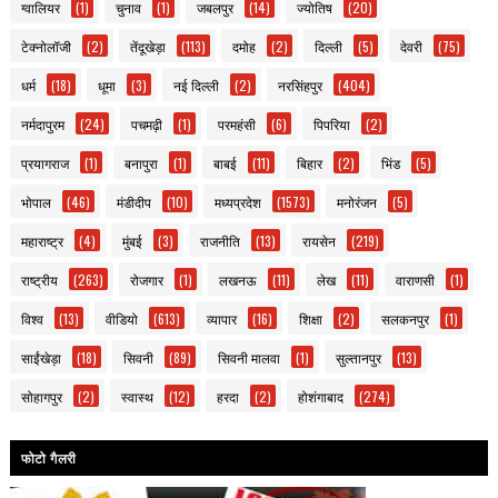
ग्वालियर
(1)
चुनाव
(1)
जबलपुर
(14)
ज्योतिष
(20)
टेक्नोलॉजी
(2)
तेंदूखेड़ा
(113)
दमोह
(2)
दिल्ली
(5)
देवरी
(75)
धर्म
(18)
धूमा
(3)
नई दिल्ली
(2)
नरसिंहपुर
(404)
नर्मदापुरम
(24)
पचमढ़ी
(1)
परमहंसी
(6)
पिपरिया
(2)
प्रयागराज
(1)
बनापुरा
(1)
बाबई
(11)
बिहार
(2)
भिंड
(5)
भोपाल
(46)
मंडीदीप
(10)
मध्यप्रदेश
(1573)
मनोरंजन
(5)
महाराष्ट्र
(4)
मुंबई
(3)
राजनीति
(13)
रायसेन
(219)
राष्ट्रीय
(263)
रोजगार
(1)
लखनऊ
(11)
लेख
(11)
वाराणसी
(1)
विश्व
(13)
वीडियो
(613)
व्यापार
(16)
शिक्षा
(2)
सलकनपुर
(1)
साईंखेड़ा
(18)
सिवनी
(89)
सिवनी मालवा
(1)
सुल्तानपुर
(13)
सोहागपुर
(2)
स्वास्थ
(12)
हरदा
(2)
होशंगाबाद
(274)
फोटो गैलरी