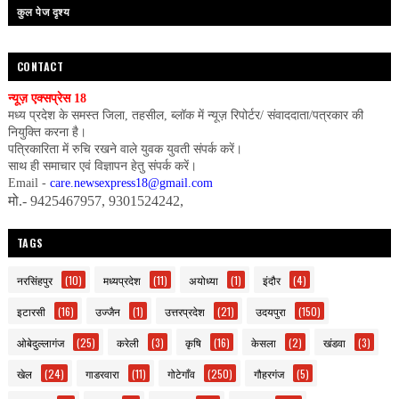
कुल पेज दृश्य
CONTACT
न्यूज़ एक्सप्रेस 18
मध्य प्रदेश के समस्त जिला, तहसील, ब्लॉक में न्यूज़ रिपोर्टर/ संवाददाता/पत्रकार की
नियुक्ति करना है।
पत्रिकारिता में रुचि रखने वाले युवक युवती संपर्क करें।
साथ ही समाचार एवं विज्ञापन हेतु संपर्क करें।
Email -
care.newsexpress18@gmail.com
मो.- 9425467957, 9301524242,
TAGS
नरसिंहपुर
(10)
मध्यप्रदेश
(11)
अयोध्या
(1)
इंदौर
(4)
इटारसी
(16)
उज्जैन
(1)
उत्तरप्रदेश
(21)
उदयपुरा
(150)
ओबेदुल्लागंज
(25)
करेली
(3)
कृषि
(16)
केसला
(2)
खंडवा
(3)
खेल
(24)
गाडरवारा
(11)
गोटेगाँव
(250)
गौहरगंज
(5)