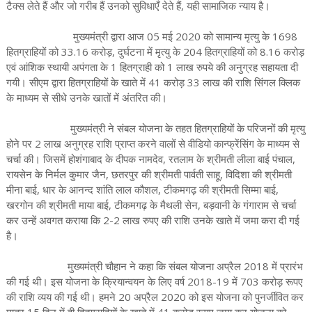
टैक्स लेते हैं और जो गरीब हैं उनको सुविधाएँ देते हैं, यही सामाजिक न्याय है।
मुख्यमंत्री द्वारा आज 05 मई 2020 को सामान्य मृत्यु के 1698
हितग्राहियों को 33.16 करोड़, दुर्घटना में मृत्यु के 204 हितग्राहियों को 8.16 करोड़
एवं आंशिक स्थायी अपंगता के 1 हितग्राही को 1 लाख रुपये की अनुग्रह सहायता दी
गयी। सीएम द्वारा हितग्राहियों के खाते में 41 करोड़ 33 लाख की राशि सिंगल क्लिक
के माध्यम से सीधे उनके खातों में अंतरित की।
मुख्यमंत्री ने संबल योजना के तहत हितग्राहियों के परिजनों की मृत्यु
होने पर 2 लाख अनुग्रह राशि प्राप्त करने वालों से वीडियो कान्फ्रेंसिंग के माध्यम से
चर्चा की। जिसमें होशंगाबाद के दीपक नामदेव, रतलाम के श्रीमती लीला बाई पंचाल,
रायसेन के निर्मल कुमार जैन, छतरपुर की श्रीमती पार्वती साहू, विदिशा की श्रीमती
मीना बाई, धार के आनन्द शांति लाल कौशल, टीकमगढ़ की श्रीमती सिम्मा बाई,
खरगोन की श्रीमती माया बाई, टीकमगढ़ के मैथली सेन, बड़वानी के गंगाराम से चर्चा
कर उन्हें अवगत कराया कि 2-2 लाख रुपए की राशि उनके खाते में जमा करा दी गई
है।
मुख्यमंत्री चौहान ने कहा कि संबल योजना अप्रैल 2018 में प्रारंभ
की गई थी। इस योजना के क्रियान्वयन के लिए वर्ष 2018-19 में 703 करोड़ रूपए
की राशि व्यय की गई थी। हमने 20 अप्रैल 2020 को इस योजना को पुनर्जीवित कर
मात्र 15 दिन में ही हितग्राहियों के खाते में 41 करोड़ रूपए जमा कर योजना को