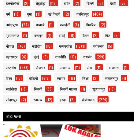
टेक्नोलॉजी
(2)
तेंदूखेड़ा
(113)
दमोह
(2)
दिल्ली
(5)
देवरी
(75)
धर्म
(18)
धूमा
(3)
नई दिल्ली
(2)
नरसिंहपुर
(404)
नर्मदापुरम
(24)
पचमढ़ी
(1)
परमहंसी
(6)
पिपरिया
(2)
प्रयागराज
(1)
बनापुरा
(1)
बाबई
(11)
बिहार
(2)
भिंड
(5)
भोपाल
(46)
मंडीदीप
(10)
मध्यप्रदेश
(1573)
मनोरंजन
(5)
महाराष्ट्र
(4)
मुंबई
(3)
राजनीति
(13)
रायसेन
(219)
राष्ट्रीय
(263)
रोजगार
(1)
लखनऊ
(11)
लेख
(11)
वाराणसी
(1)
विश्व
(13)
वीडियो
(613)
व्यापार
(16)
शिक्षा
(2)
सलकनपुर
(1)
साईंखेड़ा
(18)
सिवनी
(89)
सिवनी मालवा
(1)
सुल्तानपुर
(13)
सोहागपुर
(2)
स्वास्थ
(12)
हरदा
(2)
होशंगाबाद
(274)
फोटो गैलरी