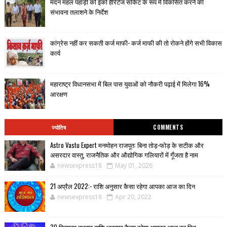
मदन महल पहाड़ी को ईको हैरिटेज सर्किट के रूप में विकसित करने की
संभावना तलाशने के निर्देश
कांग्रेस नहीं कर सकती कर्ज माफी- कर्ज माफी की तो रोकने होंगे सभी विकास
कार्य
महाराष्ट्र विधानसभा में बिल पास युवाओं को नौकरी पढ़ाई में मिलेगा 16%
आरक्षण
ज्योतिष
COMMENTS
Astro Vastu Expert मनमोहन राजपूत: बिना तोड़-फोड़ के सटीक और
असरदार वास्तु, राजनैतिक और औद्योगिक गलियारों में गूँजता है नाम
newsexpress18
May 01, 2026
21 अप्रैल 2022:- राशि अनुसार कैसा रहेगा आपका आज का दिन
newsexpress18
Apr 20, 2022
30 दिसम्बर बुधवार राशि अनुसार कैसा रहेगा आपका आज का दिन