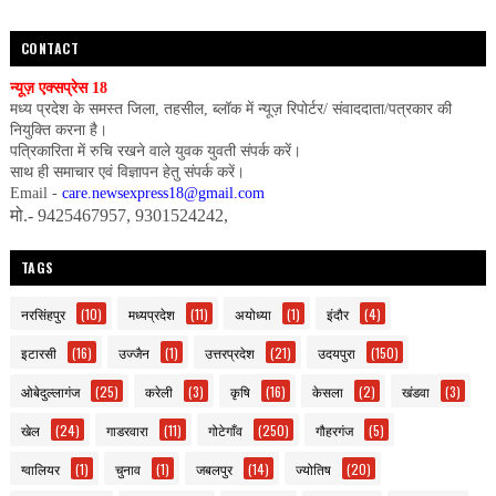
CONTACT
न्यूज़ एक्सप्रेस 18
मध्य प्रदेश के समस्त जिला, तहसील, ब्लॉक में न्यूज़ रिपोर्टर/ संवाददाता/पत्रकार की
नियुक्ति करना है।
पत्रिकारिता में रुचि रखने वाले युवक युवती संपर्क करें।
साथ ही समाचार एवं विज्ञापन हेतु संपर्क करें।
Email -
care.newsexpress18@gmail.com
मो.- 9425467957, 9301524242,
TAGS
नरसिंहपुर
(10)
मध्यप्रदेश
(11)
अयोध्या
(1)
इंदौर
(4)
इटारसी
(16)
उज्जैन
(1)
उत्तरप्रदेश
(21)
उदयपुरा
(150)
ओबेदुल्लागंज
(25)
करेली
(3)
कृषि
(16)
केसला
(2)
खंडवा
(3)
खेल
(24)
गाडरवारा
(11)
गोटेगाँव
(250)
गौहरगंज
(5)
ग्वालियर
(1)
चुनाव
(1)
जबलपुर
(14)
ज्योतिष
(20)