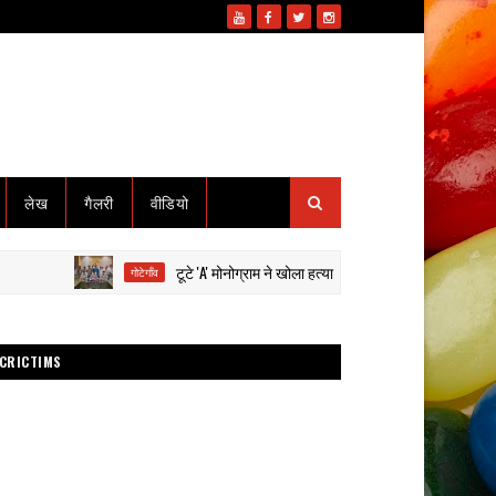
लेख
गैलरी
वीडियो
टूटे 'A' मोनोग्राम ने खोला हत्या का राज: हाईवा से कुचलकर सड़क हादसा
गोटेगाँव
CRICTIMS