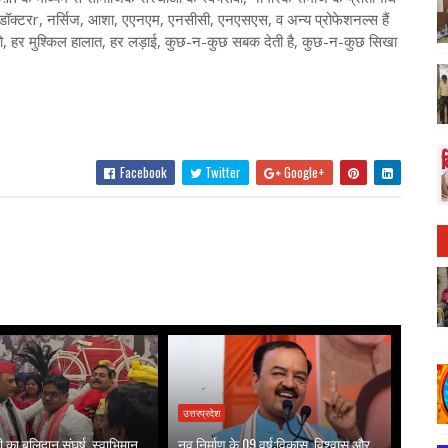
 डॉक्टरr, नर्सिज, आशा, एएनएम, एनसीसी, एनएसएस, व अन्य प्रोफेशनल्स हैं
ियो, हर मुश्किल हालात, हर लड़ाई, कुछ-न-कुछ सबक देती है, कुछ-न-कुछ सिखा
Facebook
Twitter
Google+
उत्तरप्रदेश
वती का बलिदान संघर्ष, स्वाभिमान
नव निर्माण के 09 वर्ष:विकास, विश्वास और