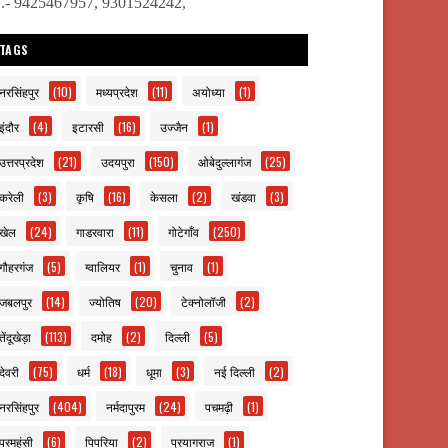
ो.- 9425467957, 9301524242,
TAGS
नरसिंहपुर
(10)
मध्यप्रदेश
(11)
अयोध्या
(1)
इंदौर
(4)
इटारसी
(16)
उज्जैन
(1)
उत्तरप्रदेश
(21)
उदयपुरा
(150)
ओबेदुल्लागंज
(25)
करेली
(3)
कृषि
(16)
केसला
(2)
खंडवा
(3)
खेल
(24)
गाडरवारा
(11)
गोटेगाँव
(250)
गौहरगंज
(5)
ग्वालियर
(1)
चुनाव
(1)
जबलपुर
(14)
ज्योतिष
(20)
टेक्नोलॉजी
(2)
तेंदूखेड़ा
(113)
दमोह
(2)
दिल्ली
(5)
देवरी
(75)
धर्म
(18)
धूमा
(3)
नई दिल्ली
(2)
नरसिंहपुर
(404)
नर्मदापुरम
(24)
पचमढ़ी
(1)
परमहंसी
(6)
पिपरिया
(2)
प्रयागराज
(1)