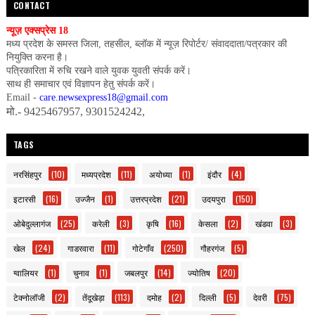
CONTACT
न्यूज़ एक्सप्रेस 18
मध्य प्रदेश के समस्त जिला, तहसील, ब्लॉक में न्यूज़ रिपोर्टर/ संवाददाता/पत्रकार की
नियुक्ति करना है।
पत्रिकारिता में रुचि रखने वाले युवक युवती संपर्क करें।
साथ ही समाचार एवं विज्ञापन हेतु संपर्क करें।
Email -
care.newsexpress18@gmail.com
मो.- 9425467957, 9301524242,
TAGS
नरसिंहपुर
(10)
मध्यप्रदेश
(11)
अयोध्या
(1)
इंदौर
(4)
इटारसी
(16)
उज्जैन
(1)
उत्तरप्रदेश
(21)
उदयपुरा
(150)
ओबेदुल्लागंज
(25)
करेली
(3)
कृषि
(16)
केसला
(2)
खंडवा
(3)
खेल
(24)
गाडरवारा
(11)
गोटेगाँव
(250)
गौहरगंज
(5)
ग्वालियर
(1)
चुनाव
(1)
जबलपुर
(14)
ज्योतिष
(20)
टेक्नोलॉजी
(2)
तेंदूखेड़ा
(113)
दमोह
(2)
दिल्ली
(5)
देवरी
(75)