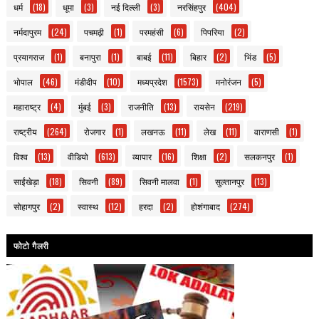
धर्म
(18)
धूमा
(3)
नई दिल्ली
(3)
नरसिंहपुर
(404)
नर्मदापुरम
(24)
पचमढ़ी
(1)
परमहंसी
(6)
पिपरिया
(2)
प्रयागराज
(1)
बनापुरा
(1)
बाबई
(11)
बिहार
(2)
भिंड
(5)
भोपाल
(46)
मंडीदीप
(10)
मध्यप्रदेश
(1573)
मनोरंजन
(5)
महाराष्ट्र
(4)
मुंबई
(3)
राजनीति
(13)
रायसेन
(219)
राष्ट्रीय
(264)
रोजगार
(1)
लखनऊ
(11)
लेख
(11)
वाराणसी
(1)
विश्व
(13)
वीडियो
(613)
व्यापार
(16)
शिक्षा
(2)
सलकनपुर
(1)
साईंखेड़ा
(18)
सिवनी
(89)
सिवनी मालवा
(1)
सुल्तानपुर
(13)
सोहागपुर
(2)
स्वास्थ
(12)
हरदा
(2)
होशंगाबाद
(274)
फोटो गैलरी