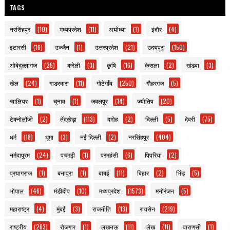
TAGS
नरसिंहपुर
(10)
मध्यप्रदेश
(11)
अयोध्या
(1)
इंदौर
(4)
इटारसी
(16)
उज्जैन
(1)
उत्तरप्रदेश
(21)
उदयपुरा
(150)
ओबेदुल्लागंज
(25)
करेली
(3)
कृषि
(16)
केसला
(2)
खंडवा
(3)
खेल
(24)
गाडरवारा
(11)
गोटेगाँव
(250)
गौहरगंज
(5)
ग्वालियर
(1)
चुनाव
(1)
जबलपुर
(14)
ज्योतिष
(20)
टेक्नोलॉजी
(2)
तेंदूखेड़ा
(113)
दमोह
(2)
दिल्ली
(5)
देवरी
(75)
धर्म
(18)
धूमा
(3)
नई दिल्ली
(2)
नरसिंहपुर
(404)
नर्मदापुरम
(24)
पचमढ़ी
(1)
परमहंसी
(6)
पिपरिया
(2)
प्रयागराज
(1)
बनापुरा
(1)
बाबई
(11)
बिहार
(2)
भिंड
(5)
भोपाल
(46)
मंडीदीप
(10)
मध्यप्रदेश
(1573)
मनोरंजन
(5)
महाराष्ट्र
(4)
मुंबई
(3)
राजनीति
(13)
रायसेन
(219)
राष्ट्रीय
(263)
रोजगार
(1)
लखनऊ
(11)
लेख
(11)
वाराणसी
(1)