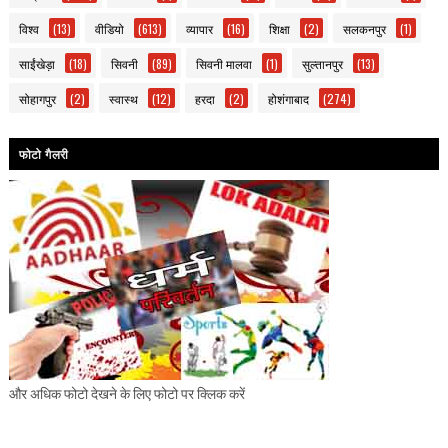
विश्व
(13)
वीडियो
(613)
व्यापार
(16)
शिक्षा
(2)
सलकनपुर
(1)
साईंखेड़ा
(18)
सिवनी
(89)
सिवनी मालवा
(1)
सुल्तानपुर
(13)
सोहागपुर
(2)
स्वास्थ
(12)
हरदा
(2)
होशंगाबाद
(274)
फोटो गैलरी
और अधिक फोटो देखने के लिए फोटो पर क्लिक करें