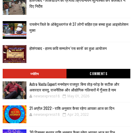
दिए निर्देश
रायसेन जिले के ओबेदुल्लागंज से 37 लोगों सहित एक बच्चा हुआ आइसोलेशन
मुक्त
होशंगाबाद - हास्य कवि सम्मलेन 'रस बरसे' का हुआ आयोजन
ज्योतिष
COMMENTS
Astro Vastu Expert मनमोहन राजपूत: बिना तोड़-फोड़ के सटीक और
असरदार वास्तु, राजनैतिक और औद्योगिक गलियारों में गूँजता है नाम
newsexpress18
May 01, 2026
21 अप्रैल 2022:- राशि अनुसार कैसा रहेगा आपका आज का दिन
newsexpress18
Apr 20, 2022
30 दिसम्बर बुधवार राशि अनुसार कैसा रहेगा आपका आज का दिन