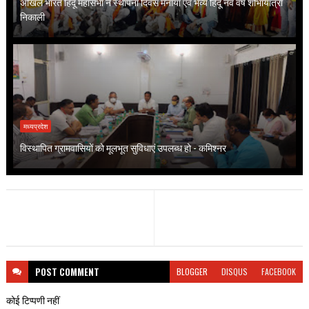
अखिल भारत हिंदू महासभा ने स्थापना दिवस मनाया एवं भव्य हिंदू नव वर्ष शोभायात्रा
निकाली
मध्यप्रदेश
विस्थापित ग्रामवासियों को मूलभूत सुविधाएं उपलब्ध हो - कमिश्नर
POST
COMMENT
BLOGGER
DISQUS
FACEBOOK
कोई टिप्पणी नहीं