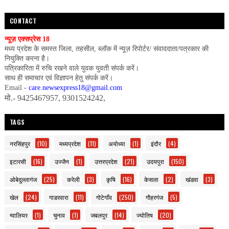
CONTACT
न्यूज़ एक्सप्रेस 18
मध्य प्रदेश के समस्त जिला, तहसील, ब्लॉक में न्यूज़ रिपोर्टर/ संवाददाता/पत्रकार की
नियुक्ति करना है।
पत्रिकारिता में रुचि रखने वाले युवक युवती संपर्क करें।
साथ ही समाचार एवं विज्ञापन हेतु संपर्क करें।
Email -
care.newsexpress18@gmail.com
मो.- 9425467957, 9301524242,
TAGS
नरसिंहपुर
(10)
मध्यप्रदेश
(11)
अयोध्या
(1)
इंदौर
(4)
इटारसी
(16)
उज्जैन
(1)
उत्तरप्रदेश
(21)
उदयपुरा
(150)
ओबेदुल्लागंज
(25)
करेली
(3)
कृषि
(16)
केसला
(2)
खंडवा
(3)
खेल
(24)
गाडरवारा
(11)
गोटेगाँव
(250)
गौहरगंज
(5)
ग्वालियर
(1)
चुनाव
(1)
जबलपुर
(14)
ज्योतिष
(20)