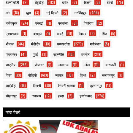
टेक्नोलॉजी
(2)
तेंदूखेड़ा
(113)
दमोह
(2)
दिल्ली
(5)
देवरी
(75)
धर्म
(18)
धूमा
(3)
नई दिल्ली
(2)
नरसिंहपुर
(404)
नर्मदापुरम
(24)
पचमढ़ी
(1)
परमहंसी
(6)
पिपरिया
(2)
प्रयागराज
(1)
बनापुरा
(1)
बाबई
(11)
बिहार
(2)
भिंड
(5)
भोपाल
(46)
मंडीदीप
(10)
मध्यप्रदेश
(1573)
मनोरंजन
(5)
महाराष्ट्र
(4)
मुंबई
(3)
राजनीति
(13)
रायसेन
(219)
राष्ट्रीय
(263)
रोजगार
(1)
लखनऊ
(11)
लेख
(11)
वाराणसी
(1)
विश्व
(13)
वीडियो
(613)
व्यापार
(16)
शिक्षा
(2)
सलकनपुर
(1)
साईंखेड़ा
(18)
सिवनी
(89)
सिवनी मालवा
(1)
सुल्तानपुर
(13)
सोहागपुर
(2)
स्वास्थ
(12)
हरदा
(2)
होशंगाबाद
(274)
फोटो गैलरी