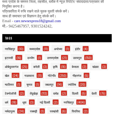
मध्य प्रदेश के समस्त जिला, तहसील, ब्लॉक में न्यूज़ रिपोर्टर/ संवाददाता/पत्रकार की
नियुक्ति करना है।
पत्रिकारिता में रुचि रखने वाले युवक युवती संपर्क करें।
साथ ही समाचार एवं विज्ञापन हेतु संपर्क करें।
Email -
care.newsexpress18@gmail.com
मो.- 9425467957, 9301524242,
TAGS
नरसिंहपुर
(10)
मध्यप्रदेश
(11)
अयोध्या
(1)
इंदौर
(4)
इटारसी
(16)
उज्जैन
(1)
उत्तरप्रदेश
(21)
उदयपुरा
(150)
ओबेदुल्लागंज
(25)
करेली
(3)
कृषि
(16)
केसला
(2)
खंडवा
(3)
खेल
(24)
गाडरवारा
(11)
गोटेगाँव
(250)
गौहरगंज
(5)
ग्वालियर
(1)
चुनाव
(1)
जबलपुर
(14)
ज्योतिष
(20)
टेक्नोलॉजी
(2)
तेंदूखेड़ा
(113)
दमोह
(2)
दिल्ली
(5)
देवरी
(75)
धर्म
(18)
धूमा
(3)
नई दिल्ली
(2)
नरसिंहपुर
(404)
नर्मदापुरम
(24)
पचमढ़ी
(1)
परमहंसी
(6)
पिपरिया
(2)