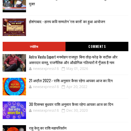
मुक्त
होशंगाबाद - हास्य कवि सम्मलेन 'रस बरसे' का हुआ आयोजन
ज्योतिष
COMMENTS
Astro Vastu Expert मनमोहन राजपूत: बिना तोड़-फोड़ के सटीक और
असरदार वास्तु, राजनैतिक और औद्योगिक गलियारों में गूँजता है नाम
newsexpress18
May 01, 2026
21 अप्रैल 2022:- राशि अनुसार कैसा रहेगा आपका आज का दिन
newsexpress18
Apr 20, 2022
30 दिसम्बर बुधवार राशि अनुसार कैसा रहेगा आपका आज का दिन
newsexpress18
Dec 30, 2020
राहु केतु का राशि महापरिवर्तन