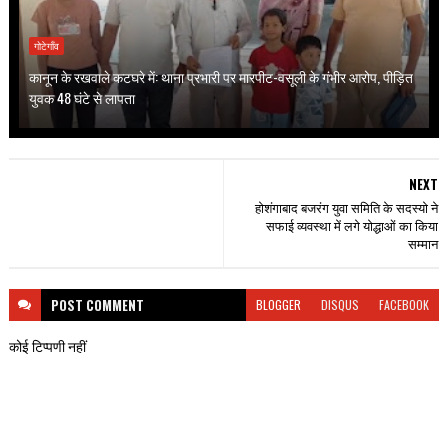
गोटेगाँव
कानून के रखवाले कटघरे में: थाना प्रभारी पर मारपीट-वसूली के गंभीर आरोप, पीड़ित
युवक 48 घंटे से लापता
NEXT
होशंगाबाद बजरंग युवा समिति के सदस्यो ने
सफाई व्यवस्था में लगे योद्धाओं का किया
सम्मान
POST
COMMENT
BLOGGER
DISQUS
FACEBOOK
कोई टिप्पणी नहीं