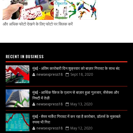
और अधिक फोटो देखने के लिए फोटो पर क्लिक करें
RECENT IN BUSINESS
मुंबई - अंतिम कारोबारी दिन शुक्रवार को बाज़ार गिरावट के साथ बंद
newsexpress18
Sept 18, 2020
मुंबई - आर्थिक पैकेज के एलान से बाज़ार हुआ गुलजार, सेंसेक्स और
निफ्टी में तेज़ी
newsexpress18
May 13, 2020
मुंबई - शेयर मार्केट गिरावट में कर रहा है कारोबार, डॉलर्स के मुकाबले
रुपया भी गिरा
newsexpress18
May 12, 2020