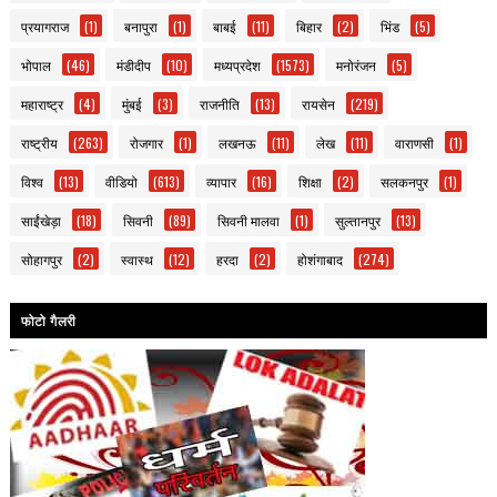
प्रयागराज
(1)
बनापुरा
(1)
बाबई
(11)
बिहार
(2)
भिंड
(5)
भोपाल
(46)
मंडीदीप
(10)
मध्यप्रदेश
(1573)
मनोरंजन
(5)
महाराष्ट्र
(4)
मुंबई
(3)
राजनीति
(13)
रायसेन
(219)
राष्ट्रीय
(263)
रोजगार
(1)
लखनऊ
(11)
लेख
(11)
वाराणसी
(1)
विश्व
(13)
वीडियो
(613)
व्यापार
(16)
शिक्षा
(2)
सलकनपुर
(1)
साईंखेड़ा
(18)
सिवनी
(89)
सिवनी मालवा
(1)
सुल्तानपुर
(13)
सोहागपुर
(2)
स्वास्थ
(12)
हरदा
(2)
होशंगाबाद
(274)
फोटो गैलरी