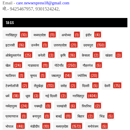
Email -
care.newsexpress18@gmail.com
मो.- 9425467957, 9301524242,
TAGS
नरसिंहपुर
(10)
मध्यप्रदेश
(11)
अयोध्या
(1)
इंदौर
(4)
इटारसी
(16)
उज्जैन
(1)
उत्तरप्रदेश
(21)
उदयपुरा
(150)
ओबेदुल्लागंज
(25)
करेली
(3)
कृषि
(16)
केसला
(2)
खंडवा
(3)
खेल
(24)
गाडरवारा
(11)
गोटेगाँव
(250)
गौहरगंज
(5)
ग्वालियर
(1)
चुनाव
(1)
जबलपुर
(14)
ज्योतिष
(20)
टेक्नोलॉजी
(2)
तेंदूखेड़ा
(113)
दमोह
(2)
दिल्ली
(5)
देवरी
(75)
धर्म
(18)
धूमा
(3)
नई दिल्ली
(2)
नरसिंहपुर
(404)
नर्मदापुरम
(24)
पचमढ़ी
(1)
परमहंसी
(6)
पिपरिया
(2)
प्रयागराज
(1)
बनापुरा
(1)
बाबई
(11)
बिहार
(2)
भिंड
(5)
भोपाल
(46)
मंडीदीप
(10)
मध्यप्रदेश
(1573)
मनोरंजन
(5)