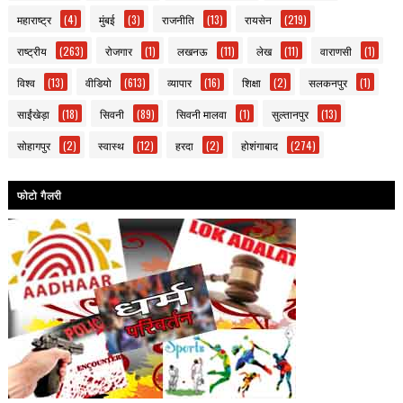
महाराष्ट्र
(4)
मुंबई
(3)
राजनीति
(13)
रायसेन
(219)
राष्ट्रीय
(263)
रोजगार
(1)
लखनऊ
(11)
लेख
(11)
वाराणसी
(1)
विश्व
(13)
वीडियो
(613)
व्यापार
(16)
शिक्षा
(2)
सलकनपुर
(1)
साईंखेड़ा
(18)
सिवनी
(89)
सिवनी मालवा
(1)
सुल्तानपुर
(13)
सोहागपुर
(2)
स्वास्थ
(12)
हरदा
(2)
होशंगाबाद
(274)
फोटो गैलरी