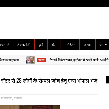
राजनीति
टेक्नोलॉजी
कृषि
खेल
मनोरंजन
व्यापार
धर्म
र्दाफाश
"रिकॉर्ड में बंटा राशन, हकीकत में खाली थाली; 5 महीने बाद फूटा 
गोटेगाँव
ंटर से 28 लोगों के सैम्पल जांच हेतु एम्स भोपाल भेजे
,
मध्यप्रदेश
,
रायसेन