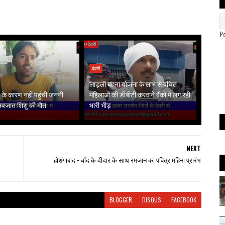
P
देवरी
लाड़ली बहना योजना के लाभ से वंचित
के कारण नहीं पहुंची जननी
महिलाओं की डीबीटी करवाने बैंकों में लग रही
 नवजात शिशु की मौत
भारी भीड़
NEXT
क
होशंगाबाद - चाँद के दीदार के साथ रमजान का पवित्र महिना प्रारंभ
BLOGGER
DISQUS
FACEBOOK