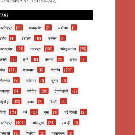
ो.- 9425467957, 9301524242,
TAGS
नरसिंहपुर
(10)
मध्यप्रदेश
(11)
अयोध्या
(1)
इंदौर
(4)
इटारसी
(16)
उज्जैन
(1)
उत्तरप्रदेश
(21)
उदयपुरा
(150)
ओबेदुल्लागंज
(25)
करेली
(3)
कृषि
(16)
केसला
(2)
खंडवा
(3)
खेल
(24)
गाडरवारा
(11)
गोटेगाँव
(250)
गौहरगंज
(5)
ग्वालियर
(1)
चुनाव
(1)
जबलपुर
(14)
ज्योतिष
(20)
टेक्नोलॉजी
(2)
तेंदूखेड़ा
(113)
दमोह
(2)
दिल्ली
(5)
देवरी
(75)
धर्म
(18)
धूमा
(3)
नई दिल्ली
(2)
नरसिंहपुर
(404)
नर्मदापुरम
(24)
पचमढ़ी
(1)
परमहंसी
(6)
पिपरिया
(2)
प्रयागराज
(1)