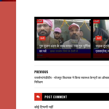
देवरी
देवरी
गुरु पूजन वंदन के साथ मनाया गया गुरु पूर्णिमा
सड़क टूटने 
का पर्व
एक्सप्रेस,
PREVIOUS
रायसेन/मंडीदीप - भोजपुर विधायक ने किया स्वास्थ्य केन्द्रों का औच
निरिक्षण
POST
COMMENT
कोई टिप्पणी नहीं