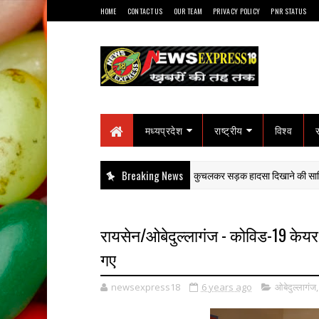
HOME
CONTACT US
OUR TEAM
PRIVACY POLICY
PNR STATUS
मध्यप्रदेश
राष्ट्रीय
विश्व
टूटे 'A' मोनोग्राम ने खोला हत्या का राज: हाईवा से कुचलकर सड़क हादसा दिखाने की साजिश का प
Breaking News
रायसेन/ओबेदुल्लागंज - कोविड-19 केयर से
गए
newsexpress18
6 years ago
ओबेदुल्लागंज