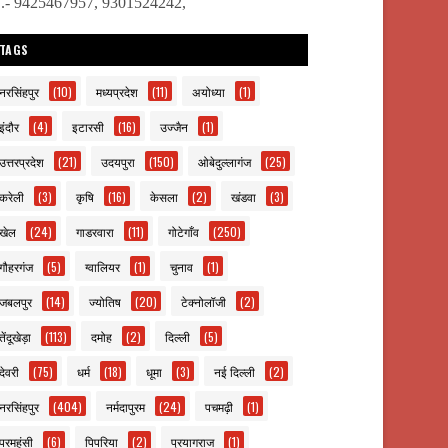
ो.- 9425467957, 9301524242,
TAGS
नरसिंहपुर
(10)
मध्यप्रदेश
(11)
अयोध्या
(1)
इंदौर
(4)
इटारसी
(16)
उज्जैन
(1)
उत्तरप्रदेश
(21)
उदयपुरा
(150)
ओबेदुल्लागंज
(25)
करेली
(3)
कृषि
(16)
केसला
(2)
खंडवा
(3)
खेल
(24)
गाडरवारा
(11)
गोटेगाँव
(250)
गौहरगंज
(5)
ग्वालियर
(1)
चुनाव
(1)
जबलपुर
(14)
ज्योतिष
(20)
टेक्नोलॉजी
(2)
तेंदूखेड़ा
(113)
दमोह
(2)
दिल्ली
(5)
देवरी
(75)
धर्म
(18)
धूमा
(3)
नई दिल्ली
(2)
नरसिंहपुर
(404)
नर्मदापुरम
(24)
पचमढ़ी
(1)
परमहंसी
(6)
पिपरिया
(2)
प्रयागराज
(1)