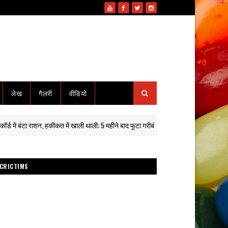
लेख
गैलरी
वीडियो
बंटा राशन, हकीकत में खाली थाली; 5 महीने बाद फूटा गरीबों का गुस्सा"
कानू
गोटेगाँव
CRICTIMS