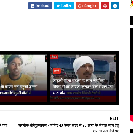
Facebook
Twitter
Google+
देवरी
लाड़ली बहना योजना के लाभ से वंचित
के कारण नहीं पहुंची जननी
महिलाओं की डीबीटी करवाने बैंकों में लग रही
 नवजात शिशु की मौत
भारी भीड़
NEXT
े गया
रायसेन/ओबेदुल्लागंज - कोविड-19 केयर सेंटर से 28 लोगों के सैम्पल जांच हेतु
एम्स भोपाल भेजे गए