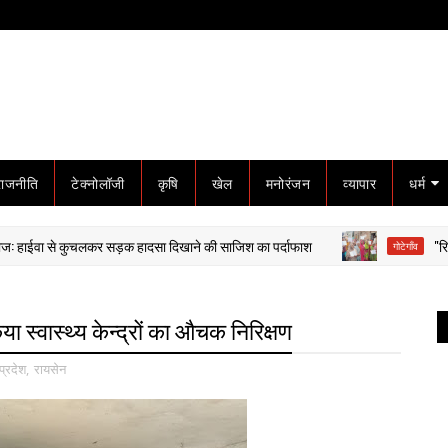
राजनीति
टेक्नोलॉजी
कृषि
खेल
मनोरंजन
व्यापार
धर्म
ईवा से कुचलकर सड़क हादसा दिखाने की साजिश का पर्दाफाश
"रिकॉर्ड में 
गोटेगाँव
ा स्वास्थ्य केन्द्रों का औचक निरिक्षण
प्रदेश
,
रायसेन