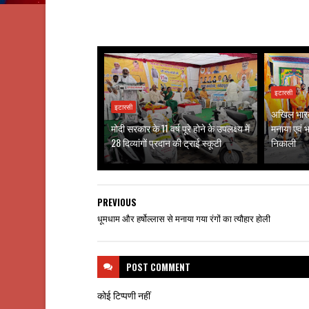
इटारसी
इटारसी
अखिल भारत 
मोदी सरकार के 11 वर्ष पूरे होने के उपलक्ष्य में
मनाया एवं भव
28 दिव्यांगों प्रदान की ट्राई स्कूटी
निकाली
PREVIOUS
धूमधाम और हर्षोल्लास से मनाया गया रंगों का त्यौहार होली
POST
COMMENT
कोई टिप्पणी नहीं