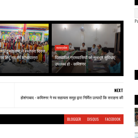
P
मध्यप्रदेश
हिंदू महासभा ने स्थापना दिवस
्य हिंदू नव वर्ष शोभायात्रा
विस्थापित ग्रामवासियों को मूलभूत सुविधाएं
उपलब्ध हो - कमिश्नर
NEXT
होशंगाबाद - कमिश्नर ने स्व सहायता समूह द्वारा निर्मित उत्पादों कि सराहना की
BLOGGER
DISQUS
FACEBOOK