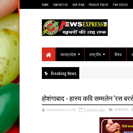
HOME
CONTACT US
OUR TEAM
PRIVACY POLICY
PNR STATUS
मध्यप्रदेश
राष्ट्रीय
विश्व
Breaking News
होशंगाबाद - हास्य कवि सम्मलेन 'रस ब
newsexpress18
6 years ago
मध्यप्रदेश
,
ह