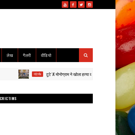
लेख
गैलरी
वीडियो
टूटे 'A' मोनोग्राम ने खोला हत्या का राज: हाईवा से कुचलकर सड़क हादसा द
गोटेगाँव
CRICTIMS