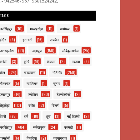
ो.- 9425467957, 9301524242,
TAGS
नरसिंहपुर
(10)
मध्यप्रदेश
(11)
अयोध्या
(1)
इंदौर
(4)
इटारसी
(16)
उज्जैन
(1)
उत्तरप्रदेश
(21)
उदयपुरा
(150)
ओबेदुल्लागंज
(25)
करेली
(3)
कृषि
(16)
केसला
(2)
खंडवा
(3)
खेल
(24)
गाडरवारा
(11)
गोटेगाँव
(250)
गौहरगंज
(5)
ग्वालियर
(1)
चुनाव
(1)
जबलपुर
(14)
ज्योतिष
(20)
टेक्नोलॉजी
(2)
तेंदूखेड़ा
(113)
दमोह
(2)
दिल्ली
(5)
देवरी
(75)
धर्म
(18)
धूमा
(3)
नई दिल्ली
(2)
नरसिंहपुर
(404)
नर्मदापुरम
(24)
पचमढ़ी
(1)
परमहंसी
(6)
पिपरिया
(2)
प्रयागराज
(1)