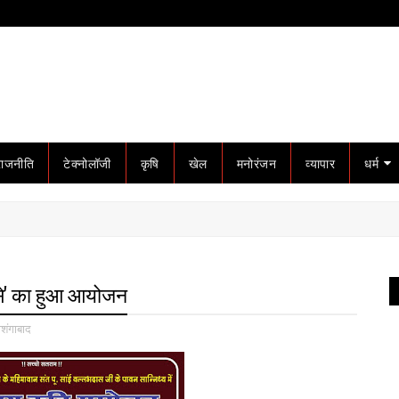
राजनीति
टेक्नोलॉजी
कृषि
खेल
मनोरंजन
व्यापार
धर्म
रसे' का हुआ आयोजन
ोशंगाबाद