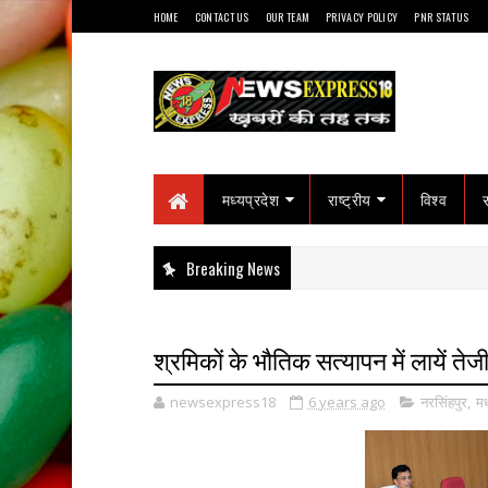
HOME
CONTACT US
OUR TEAM
PRIVACY POLICY
PNR STATUS
मध्यप्रदेश
राष्ट्रीय
विश्व
Breaking News
श्रमिकों के भौतिक सत्यापन में लायें ते
newsexpress18
6 years ago
नरसिंहपुर
,
मध