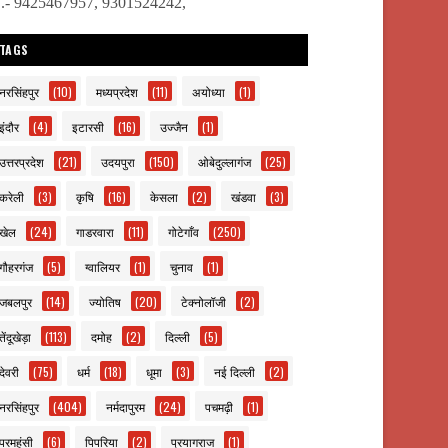
ो.- 9425467957, 9301524242,
TAGS
नरसिंहपुर
(10)
मध्यप्रदेश
(11)
अयोध्या
(1)
इंदौर
(4)
इटारसी
(16)
उज्जैन
(1)
उत्तरप्रदेश
(21)
उदयपुरा
(150)
ओबेदुल्लागंज
(25)
करेली
(3)
कृषि
(16)
केसला
(2)
खंडवा
(3)
खेल
(24)
गाडरवारा
(11)
गोटेगाँव
(250)
गौहरगंज
(5)
ग्वालियर
(1)
चुनाव
(1)
जबलपुर
(14)
ज्योतिष
(20)
टेक्नोलॉजी
(2)
तेंदूखेड़ा
(113)
दमोह
(2)
दिल्ली
(5)
देवरी
(75)
धर्म
(18)
धूमा
(3)
नई दिल्ली
(2)
नरसिंहपुर
(404)
नर्मदापुरम
(24)
पचमढ़ी
(1)
परमहंसी
(6)
पिपरिया
(2)
प्रयागराज
(1)