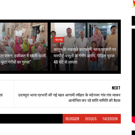
गोटेगाँव
कानून के रखवाले कटघरे में: थाना प्रभारी पर
ं बंटा राशन, हकीकत में खाली थाली;
मारपीट-वसूली के गंभीर आरोप, पीड़ित युवक
 फूटा गरीबों का गुस्सा"
48 घंटे से लापता
NEXT
वं
उदयपुरा थाना प्रभारी की नई पहल आगामी त्यौहार के मद्देनजर गांव गांव जाकर
आयोजित कर रहे शांति समिति की बैठक
BLOGGER
DISQUS
FACEBOOK