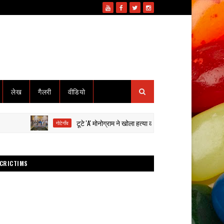
लेख
गैलरी
वीडियो
टूटे 'A' मोनोग्राम ने खोला हत्या का राज: हाईवा से कुचलकर सड़क हादसा 
गोटेगाँव
CRICTIMS