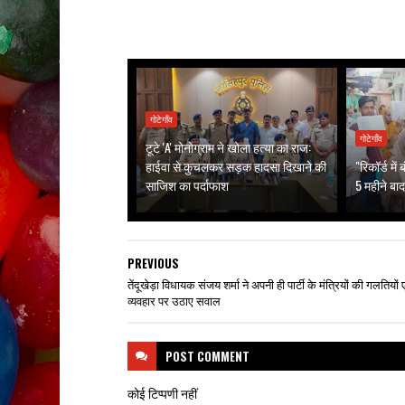
गोटेगाँव
गोटेगाँव
टूटे 'A' मोनोग्राम ने खोला हत्या का राज:
हाईवा से कुचलकर सड़क हादसा दिखाने की
"रिकॉर्ड मे
साजिश का पर्दाफाश
5 महीने बाद
PREVIOUS
तेंदूखेड़ा विधायक संजय शर्मा ने अपनी ही पार्टी के मंत्रियों की गलतियों ए
व्यवहार पर उठाए सवाल
POST
COMMENT
कोई टिप्पणी नहीं