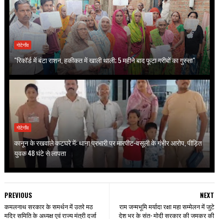
गोटेगाँव
"रिकॉर्ड में बंटा राशन, हकीकत में खाली थाली; 5 महीने बाद फूटा गरीबों का गुस्सा"
गोटेगाँव
कानून के रखवाले कटघरे में: थाना प्रभारी पर मारपीट-वसूली के गंभीर आरोप, पीड़ित
युवक 48 घंटे से लापता
PREVIOUS
NEXT
कमलनाथ सरकार के समर्थन में उतरे मठ
राम जन्मभूमि मर्यादा रक्षा महा सम्मेलन में जुटे
मदिर समिति के अध्यक्ष एवं राज्य मंत्री दर्जा
देश भर के संत- मोदी सरकार की जमकर की