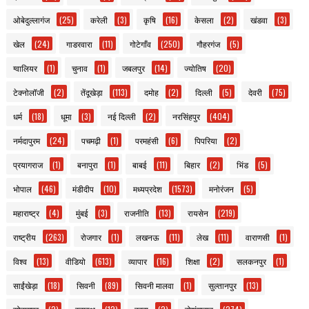
ओबेदुल्लागंज
(25)
करेली
(3)
कृषि
(16)
केसला
(2)
खंडवा
(3)
खेल
(24)
गाडरवारा
(11)
गोटेगाँव
(250)
गौहरगंज
(5)
ग्वालियर
(1)
चुनाव
(1)
जबलपुर
(14)
ज्योतिष
(20)
टेक्नोलॉजी
(2)
तेंदूखेड़ा
(113)
दमोह
(2)
दिल्ली
(5)
देवरी
(75)
धर्म
(18)
धूमा
(3)
नई दिल्ली
(2)
नरसिंहपुर
(404)
नर्मदापुरम
(24)
पचमढ़ी
(1)
परमहंसी
(6)
पिपरिया
(2)
प्रयागराज
(1)
बनापुरा
(1)
बाबई
(11)
बिहार
(2)
भिंड
(5)
भोपाल
(46)
मंडीदीप
(10)
मध्यप्रदेश
(1573)
मनोरंजन
(5)
महाराष्ट्र
(4)
मुंबई
(3)
राजनीति
(13)
रायसेन
(219)
राष्ट्रीय
(263)
रोजगार
(1)
लखनऊ
(11)
लेख
(11)
वाराणसी
(1)
विश्व
(13)
वीडियो
(613)
व्यापार
(16)
शिक्षा
(2)
सलकनपुर
(1)
साईंखेड़ा
(18)
सिवनी
(89)
सिवनी मालवा
(1)
सुल्तानपुर
(13)