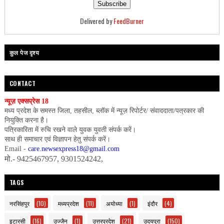
Delivered by
FeedBurner
कुल पेज दृश्य
CONTACT
न्यूज़ एक्सप्रेस 18
मध्य प्रदेश के समस्त जिला, तहसील, ब्लॉक में न्यूज़ रिपोर्टर/ संवाददाता/पत्रकार की
नियुक्ति करना है।
पत्रिकारिता में रुचि रखने वाले युवक युवती संपर्क करें।
साथ ही समाचार एवं विज्ञापन हेतु संपर्क करें।
Email -
care.newsexpress18@gmail.com
मो.- 9425467957, 9301524242,
TAGS
नरसिंहपुर
(10)
मध्यप्रदेश
(11)
अयोध्या
(1)
इंदौर
(4)
इटारसी
(16)
उज्जैन
(1)
उत्तरप्रदेश
(21)
उदयपुरा
(150)