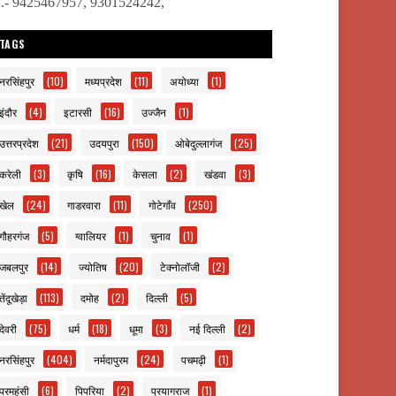
ो.- 9425467957, 9301524242,
TAGS
नरसिंहपुर
(10)
मध्यप्रदेश
(11)
अयोध्या
(1)
इंदौर
(4)
इटारसी
(16)
उज्जैन
(1)
उत्तरप्रदेश
(21)
उदयपुरा
(150)
ओबेदुल्लागंज
(25)
करेली
(3)
कृषि
(16)
केसला
(2)
खंडवा
(3)
खेल
(24)
गाडरवारा
(11)
गोटेगाँव
(250)
गौहरगंज
(5)
ग्वालियर
(1)
चुनाव
(1)
जबलपुर
(14)
ज्योतिष
(20)
टेक्नोलॉजी
(2)
तेंदूखेड़ा
(113)
दमोह
(2)
दिल्ली
(5)
देवरी
(75)
धर्म
(18)
धूमा
(3)
नई दिल्ली
(2)
नरसिंहपुर
(404)
नर्मदापुरम
(24)
पचमढ़ी
(1)
परमहंसी
(6)
पिपरिया
(2)
प्रयागराज
(1)