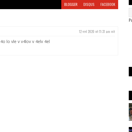
BLOGGER
DISQUS
FACEBOOK
P
12 मार्च 2020 को 11:31 am बजे
4o lo vle v v4lov v 4elv 4el