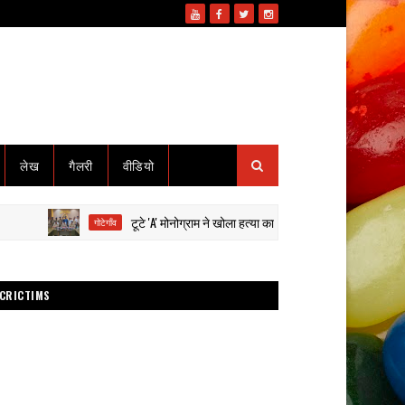
लेख
गैलरी
वीडियो
टूटे 'A' मोनोग्राम ने खोला हत्या का राज: हाईवा से कुचलकर सड़क हादसा दि
गोटेगाँव
CRICTIMS