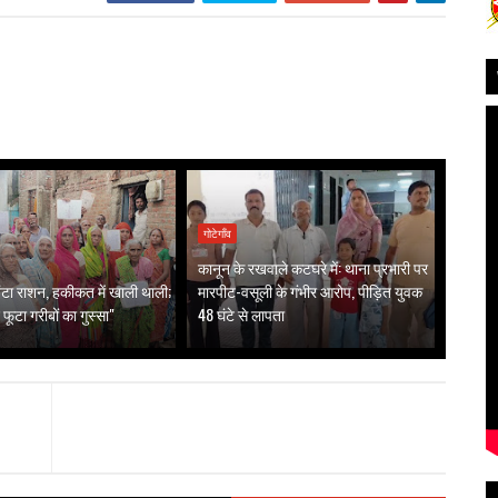
गोटेगाँव
कानून के रखवाले कटघरे में: थाना प्रभारी पर
ं बंटा राशन, हकीकत में खाली थाली;
मारपीट-वसूली के गंभीर आरोप, पीड़ित युवक
 फूटा गरीबों का गुस्सा"
48 घंटे से लापता