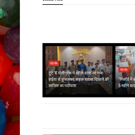
गोटेगाँव
गोटेगाँव
टूटे 'A' मोनोग्राम ने खोला हत्या का राज:
हाईवा से कुचलकर सड़क हादसा दिखाने की
"रिकॉर्ड मे
साजिश का पर्दाफाश
5 महीने बाद