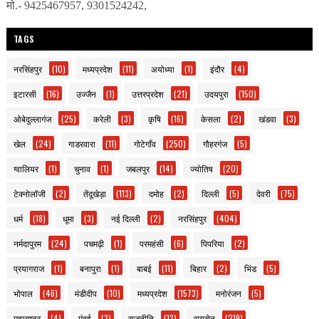
मो.- 9425467957, 9301524242,
TAGS
नरसिंहपुर
(10)
मध्यप्रदेश
(11)
अयोध्या
(1)
इंदौर
(4)
इटारसी
(16)
उज्जैन
(1)
उत्तरप्रदेश
(21)
उदयपुरा
(150)
ओबेदुल्लागंज
(25)
करेली
(3)
कृषि
(16)
केसला
(2)
खंडवा
(3)
खेल
(24)
गाडरवारा
(11)
गोटेगाँव
(250)
गौहरगंज
(5)
ग्वालियर
(1)
चुनाव
(1)
जबलपुर
(14)
ज्योतिष
(20)
टेक्नोलॉजी
(2)
तेंदूखेड़ा
(113)
दमोह
(2)
दिल्ली
(5)
देवरी
(75)
धर्म
(18)
धूमा
(3)
नई दिल्ली
(2)
नरसिंहपुर
(404)
नर्मदापुरम
(24)
पचमढ़ी
(1)
परमहंसी
(6)
पिपरिया
(2)
प्रयागराज
(1)
बनापुरा
(1)
बाबई
(11)
बिहार
(2)
भिंड
(5)
भोपाल
(46)
मंडीदीप
(10)
मध्यप्रदेश
(1573)
मनोरंजन
(5)
महाराष्ट्र
(4)
मुंबई
(3)
राजनीति
(13)
रायसेन
(219)