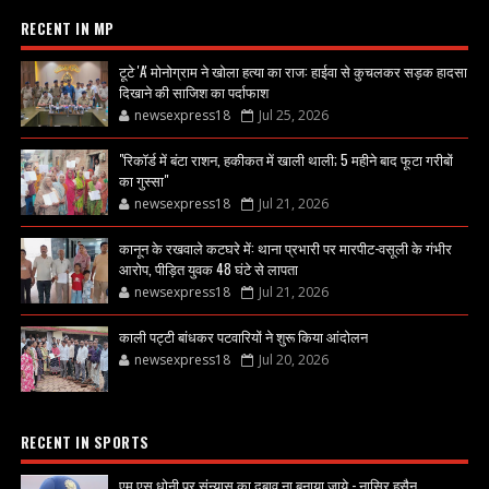
RECENT IN MP
टूटे 'A' मोनोग्राम ने खोला हत्या का राज: हाईवा से कुचलकर सड़क हादसा
दिखाने की साजिश का पर्दाफाश
newsexpress18
Jul 25, 2026
"रिकॉर्ड में बंटा राशन, हकीकत में खाली थाली; 5 महीने बाद फूटा गरीबों
का गुस्सा"
newsexpress18
Jul 21, 2026
कानून के रखवाले कटघरे में: थाना प्रभारी पर मारपीट-वसूली के गंभीर
आरोप, पीड़ित युवक 48 घंटे से लापता
newsexpress18
Jul 21, 2026
काली पट्टी बांधकर पटवारियों ने शुरू किया आंदोलन
newsexpress18
Jul 20, 2026
RECENT IN SPORTS
एम एस धोनी पर संन्यास का दबाव ना बनाया जाये - नासिर हुसैन