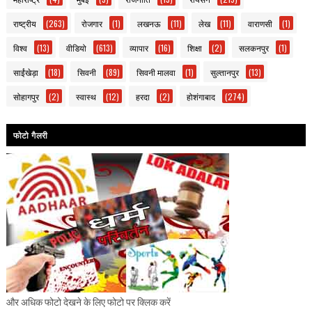
राष्ट्रीय
(263)
रोजगार
(1)
लखनऊ
(11)
लेख
(11)
वाराणसी
(1)
विश्व
(13)
वीडियो
(613)
व्यापार
(16)
शिक्षा
(2)
सलकनपुर
(1)
साईंखेड़ा
(18)
सिवनी
(89)
सिवनी मालवा
(1)
सुल्तानपुर
(13)
सोहागपुर
(2)
स्वास्थ
(12)
हरदा
(2)
होशंगाबाद
(274)
फोटो गैलरी
और अधिक फोटो देखने के लिए फोटो पर क्लिक करें