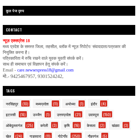
कुल पेज दृश्य
CONTACT
न्यूज़ एक्सप्रेस 18
मध्य प्रदेश के समस्त जिला, तहसील, ब्लॉक में न्यूज़ रिपोर्टर/ संवाददाता/पत्रकार की
नियुक्ति करना है।
पत्रिकारिता में रुचि रखने वाले युवक युवती संपर्क करें।
साथ ही समाचार एवं विज्ञापन हेतु संपर्क करें।
Email -
care.newsexpress18@gmail.com
मो.- 9425467957, 9301524242,
TAGS
नरसिंहपुर
(10)
मध्यप्रदेश
(11)
अयोध्या
(1)
इंदौर
(4)
इटारसी
(16)
उज्जैन
(1)
उत्तरप्रदेश
(21)
उदयपुरा
(150)
ओबेदुल्लागंज
(25)
करेली
(3)
कृषि
(16)
केसला
(2)
खंडवा
(3)
खेल
(24)
गाडरवारा
(11)
गोटेगाँव
(250)
गौहरगंज
(5)