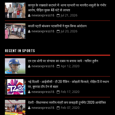
कानून के रखवाले कटघरे में: थाना प्रभारी पर मारपीट-वसूली के गंभीर
आरोप, पीड़ित युवक 48 घंटे से लापता
newsexpress18
Jul 21, 2026
काली पट्टी बांधकर पटवारियों ने शुरू किया आंदोलन
newsexpress18
Jul 20, 2026
RECENT IN SPORTS
एम एस धोनी पर संन्यास का दबाव ना बनाया जाये - नासिर हुसैन
newsexpress18
Apr 12, 2020
नई दिल्ली - आईसीसी - टी 20 रैंकिंग - कोहली फिसले, रोहित 11 वें स्थान
पर, बुमराह टॉप टेन से बाहर
newsexpress18
Feb 17, 2020
देवरी - विधानसभा स्तरीय मंत्री कप कबड्डी टूर्नामेंट 2020 आयोजित
newsexpress18
Feb 07, 2020