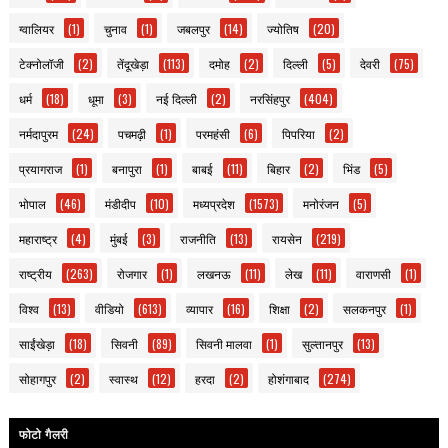
ग्वालियर
(1)
चुनाव
(1)
जबलपुर
(14)
ज्योतिष
(20)
टेक्नोलॉजी
(2)
तेंदूखेड़ा
(113)
दमोह
(2)
दिल्ली
(5)
देवरी
(75)
धर्म
(18)
धूमा
(3)
नई दिल्ली
(2)
नरसिंहपुर
(404)
नर्मदापुरम
(24)
पचमढ़ी
(1)
परमहंसी
(6)
पिपरिया
(2)
प्रयागराज
(1)
बनापुरा
(1)
बाबई
(11)
बिहार
(2)
भिंड
(5)
भोपाल
(46)
मंडीदीप
(10)
मध्यप्रदेश
(1573)
मनोरंजन
(5)
महाराष्ट्र
(4)
मुंबई
(3)
राजनीति
(13)
रायसेन
(219)
राष्ट्रीय
(263)
रोजगार
(1)
लखनऊ
(11)
लेख
(11)
वाराणसी
(1)
विश्व
(13)
वीडियो
(613)
व्यापार
(16)
शिक्षा
(2)
सलकनपुर
(1)
साईंखेड़ा
(18)
सिवनी
(89)
सिवनी मालवा
(1)
सुल्तानपुर
(13)
सोहागपुर
(2)
स्वास्थ
(12)
हरदा
(2)
होशंगाबाद
(274)
फोटो गैलरी