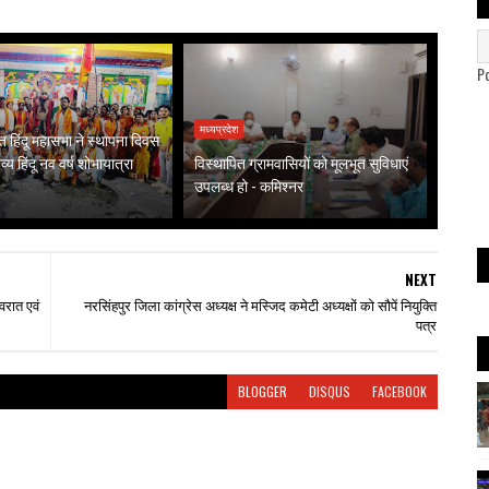
P
मध्यप्रदेश
हिंदू महासभा ने स्थापना दिवस
्य हिंदू नव वर्ष शोभायात्रा
विस्थापित ग्रामवासियों को मूलभूत सुविधाएं
उपलब्ध हो - कमिश्नर
NEXT
वरात एवं
नरसिंहपुर जिला कांग्रेस अध्यक्ष ने मस्जिद कमेटी अध्यक्षों को सौपें नियुक्ति
पत्र
BLOGGER
DISQUS
FACEBOOK