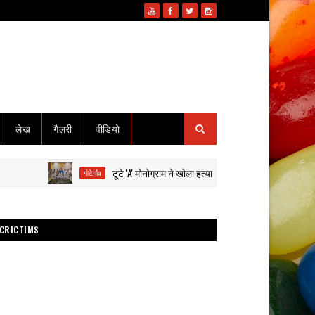
लेख
गैलरी
वीडियो
टूटे 'A' मोनोग्राम ने खोला हत्या का राज: हाईवा से कुचलकर सड़क हादसा
गोटेगाँव
CRICTIMS