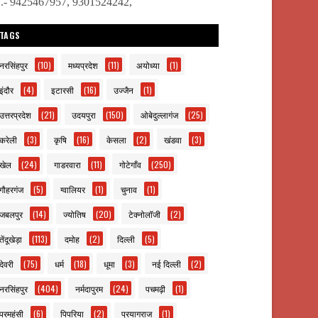
ो.- 9425467957, 9301524242,
TAGS
नरसिंहपुर
(10)
मध्यप्रदेश
(11)
अयोध्या
(1)
इंदौर
(4)
इटारसी
(16)
उज्जैन
(1)
उत्तरप्रदेश
(21)
उदयपुरा
(150)
ओबेदुल्लागंज
(25)
करेली
(3)
कृषि
(16)
केसला
(2)
खंडवा
(3)
खेल
(24)
गाडरवारा
(11)
गोटेगाँव
(250)
गौहरगंज
(5)
ग्वालियर
(1)
चुनाव
(1)
जबलपुर
(14)
ज्योतिष
(20)
टेक्नोलॉजी
(2)
तेंदूखेड़ा
(113)
दमोह
(2)
दिल्ली
(5)
देवरी
(75)
धर्म
(18)
धूमा
(3)
नई दिल्ली
(2)
नरसिंहपुर
(404)
नर्मदापुरम
(24)
पचमढ़ी
(1)
परमहंसी
(6)
पिपरिया
(2)
प्रयागराज
(1)