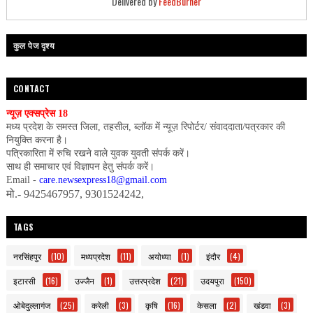
Delivered by
FeedBurner
कुल पेज दृश्य
CONTACT
न्यूज़ एक्सप्रेस 18
मध्य प्रदेश के समस्त जिला, तहसील, ब्लॉक में न्यूज़ रिपोर्टर/ संवाददाता/पत्रकार की
नियुक्ति करना है।
पत्रिकारिता में रुचि रखने वाले युवक युवती संपर्क करें।
साथ ही समाचार एवं विज्ञापन हेतु संपर्क करें।
Email -
care.newsexpress18@gmail.com
मो.- 9425467957, 9301524242,
TAGS
नरसिंहपुर
(10)
मध्यप्रदेश
(11)
अयोध्या
(1)
इंदौर
(4)
इटारसी
(16)
उज्जैन
(1)
उत्तरप्रदेश
(21)
उदयपुरा
(150)
ओबेदुल्लागंज
(25)
करेली
(3)
कृषि
(16)
केसला
(2)
खंडवा
(3)