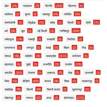
खेल
(24)
गाडरवारा
(11)
गोटेगाँव
(250)
गौहरगंज
(5)
ग्वालियर
(1)
चुनाव
(1)
जबलपुर
(14)
ज्योतिष
(20)
टेक्नोलॉजी
(2)
तेंदूखेड़ा
(113)
दमोह
(2)
दिल्ली
(5)
देवरी
(75)
धर्म
(18)
धूमा
(3)
नई दिल्ली
(2)
नरसिंहपुर
(404)
नर्मदापुरम
(24)
पचमढ़ी
(1)
परमहंसी
(6)
पिपरिया
(2)
प्रयागराज
(1)
बनापुरा
(1)
बाबई
(11)
बिहार
(2)
भिंड
(5)
भोपाल
(46)
मंडीदीप
(10)
मध्यप्रदेश
(1573)
मनोरंजन
(5)
महाराष्ट्र
(4)
मुंबई
(3)
राजनीति
(13)
रायसेन
(219)
राष्ट्रीय
(263)
रोजगार
(1)
लखनऊ
(11)
लेख
(11)
वाराणसी
(1)
विश्व
(13)
वीडियो
(613)
व्यापार
(16)
शिक्षा
(2)
सलकनपुर
(1)
साईंखेड़ा
(18)
सिवनी
(89)
सिवनी मालवा
(1)
सुल्तानपुर
(13)
सोहागपुर
(2)
स्वास्थ
(12)
हरदा
(2)
होशंगाबाद
(274)