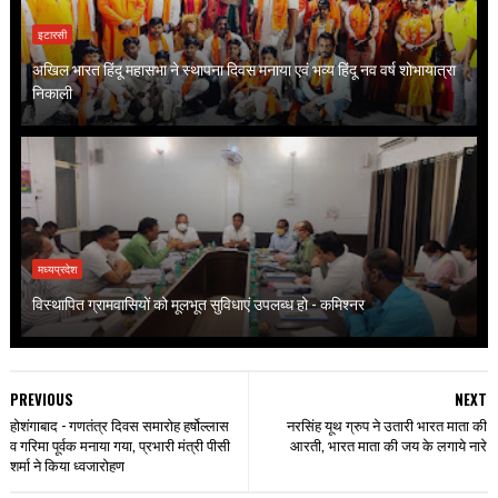
इटारसी
अखिल भारत हिंदू महासभा ने स्थापना दिवस मनाया एवं भव्य हिंदू नव वर्ष शोभायात्रा
निकाली
मध्यप्रदेश
विस्थापित ग्रामवासियों को मूलभूत सुविधाएं उपलब्ध हो - कमिश्नर
PREVIOUS
NEXT
होशंगाबाद - गणतंत्र दिवस समारोह हर्षोल्लास
नरसिंह यूथ ग्रुप ने उतारी भारत माता की
व गरिमा पूर्वक मनाया गया, प्रभारी मंत्री पीसी
आरती, भारत माता की जय के लगाये नारे
शर्मा ने किया ध्वजारोहण