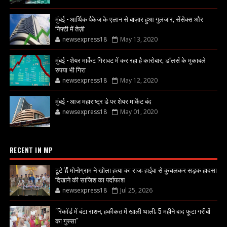
मुंबई - आर्थिक पैकेज के एलान से बाज़ार हुआ गुलजार, सेंसेक्स और
निफ्टी में तेज़ी
newsexpress18
May 13, 2020
मुंबई - शेयर मार्केट गिरावट में कर रहा है कारोबार, डॉलर्स के मुकाबले
रुपया भी गिरा
newsexpress18
May 12, 2020
मुंबई - आज महाराष्ट्र डे पर शेयर मार्केट बंद
newsexpress18
May 01, 2020
RECENT IN MP
टूटे 'A' मोनोग्राम ने खोला हत्या का राज: हाईवा से कुचलकर सड़क हादसा
दिखाने की साजिश का पर्दाफाश
newsexpress18
Jul 25, 2026
"रिकॉर्ड में बंटा राशन, हकीकत में खाली थाली; 5 महीने बाद फूटा गरीबों
का गुस्सा"