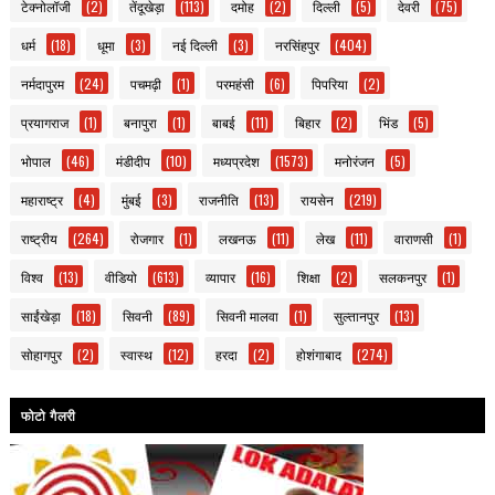
टेक्नोलॉजी
(2)
तेंदूखेड़ा
(113)
दमोह
(2)
दिल्ली
(5)
देवरी
(75)
धर्म
(18)
धूमा
(3)
नई दिल्ली
(3)
नरसिंहपुर
(404)
नर्मदापुरम
(24)
पचमढ़ी
(1)
परमहंसी
(6)
पिपरिया
(2)
प्रयागराज
(1)
बनापुरा
(1)
बाबई
(11)
बिहार
(2)
भिंड
(5)
भोपाल
(46)
मंडीदीप
(10)
मध्यप्रदेश
(1573)
मनोरंजन
(5)
महाराष्ट्र
(4)
मुंबई
(3)
राजनीति
(13)
रायसेन
(219)
राष्ट्रीय
(264)
रोजगार
(1)
लखनऊ
(11)
लेख
(11)
वाराणसी
(1)
विश्व
(13)
वीडियो
(613)
व्यापार
(16)
शिक्षा
(2)
सलकनपुर
(1)
साईंखेड़ा
(18)
सिवनी
(89)
सिवनी मालवा
(1)
सुल्तानपुर
(13)
सोहागपुर
(2)
स्वास्थ
(12)
हरदा
(2)
होशंगाबाद
(274)
फोटो गैलरी