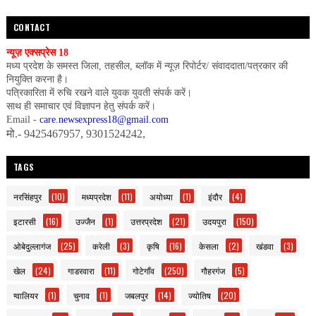
CONTACT
न्यूज़ एक्सप्रेस 18
मध्य प्रदेश के समस्त जिला, तहसील, ब्लॉक में न्यूज़ रिपोर्टर/ संवाददाता/पत्रकार की
नियुक्ति करना है।
पत्रिकारिता में रुचि रखने वाले युवक युवती संपर्क करें।
साथ ही समाचार एवं विज्ञापन हेतु संपर्क करें।
Email -
care.newsexpress18@gmail.com
मो.- 9425467957, 9301524242,
TAGS
नरसिंहपुर
(10)
मध्यप्रदेश
(11)
अयोध्या
(1)
इंदौर
(4)
इटारसी
(16)
उज्जैन
(1)
उत्तरप्रदेश
(21)
उदयपुरा
(150)
ओबेदुल्लागंज
(25)
करेली
(3)
कृषि
(16)
केसला
(2)
खंडवा
(3)
खेल
(24)
गाडरवारा
(11)
गोटेगाँव
(250)
गौहरगंज
(5)
ग्वालियर
(1)
चुनाव
(1)
जबलपुर
(14)
ज्योतिष
(20)