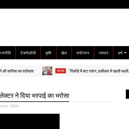
राजनीति
टेक्नोलॉजी
कृषि
खेल
मनोरंजन
व्यापार
धर्म
श का पर्दाफाश
"रिकॉर्ड में बंटा राशन, हकीकत में खाली थाली; 5 महीने बा
गोटेगाँव
कलेक्टर ने दिया भरपाई का भरोसा
प्रदेश
,
वीडियो