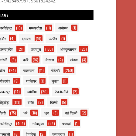
ो.- 9425467957, 9301524242,
TAGS
नरसिंहपुर
(10)
मध्यप्रदेश
(11)
अयोध्या
(1)
इंदौर
(4)
इटारसी
(16)
उज्जैन
(1)
उत्तरप्रदेश
(21)
उदयपुरा
(150)
ओबेदुल्लागंज
(25)
करेली
(3)
कृषि
(16)
केसला
(2)
खंडवा
(3)
खेल
(24)
गाडरवारा
(11)
गोटेगाँव
(250)
गौहरगंज
(5)
ग्वालियर
(1)
चुनाव
(1)
जबलपुर
(14)
ज्योतिष
(20)
टेक्नोलॉजी
(2)
तेंदूखेड़ा
(113)
दमोह
(2)
दिल्ली
(5)
देवरी
(75)
धर्म
(18)
धूमा
(3)
नई दिल्ली
(2)
नरसिंहपुर
(404)
नर्मदापुरम
(24)
पचमढ़ी
(1)
परमहंसी
(6)
पिपरिया
(2)
प्रयागराज
(1)